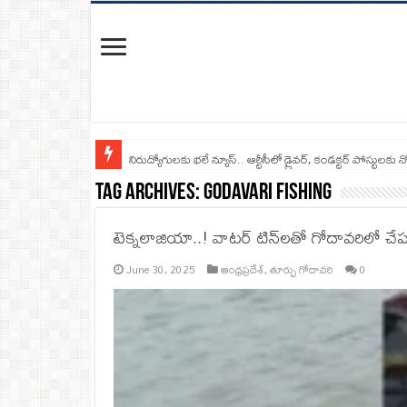
నిరుద్యోగులకు భలే న్యూస్.. ఆర్టీసీలో డ్రైవర్, కండక్టర్‌ పోస్టులకు న
Tag Archives:
Godavari fishing
టెక్నలాజియా..! వాటర్ టిన్‌లతో గోదావరిలో చేప
June 30, 2025
ఆంధ్రప్రదేశ్
,
తూర్పు గోదావరి
0