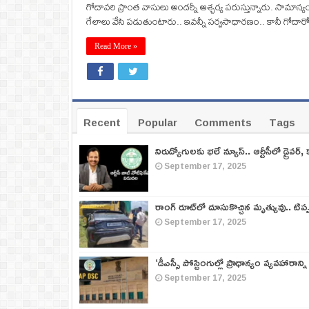
గోదావరి ప్రాంత వాసులు అందర్నీ ఆశ్చర్య పరుస్తున్నారు. సామాన
గేలాలు వేసి పడుతుంటారు.. ఇవన్నీ సర్వసాధారణం.. కానీ గోదారో
Read More »
Recent
Popular
Comments
Tags
నిరుద్యోగులకు భలే న్యూస్.. ఆర్టీసీలో డ్రైవర్, 
September 17, 2025
రాంగ్ రూట్‌లో దూసుకొచ్చిన మృత్యువు.. టిప
September 17, 2025
‘డీఎస్సీ పోస్టింగుల్లో ప్రాధాన్యం వ్యవహారాన్ని
September 17, 2025