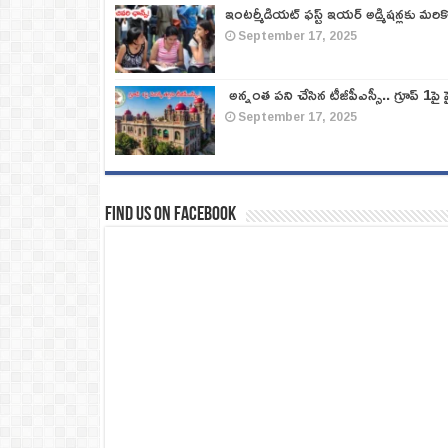
ఇంటర్మీడియట్ ఫస్ట్‌ ఇయర్‌ అడ్మిషన్లకు మరి
September 17, 2025
అన్నంత పని చేసిన టీజీపీఎస్సీ.. గ్రూప్‌ 1పై హై
September 17, 2025
Find us on Facebook