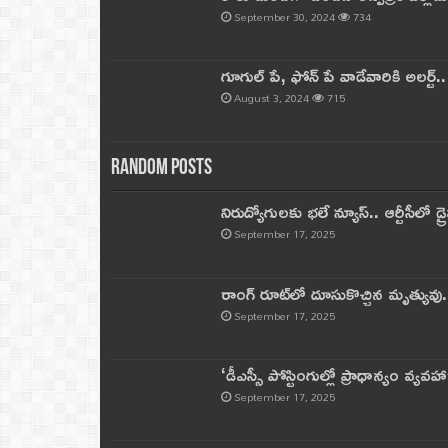
September 30, 2024
734
గూగుల్ పే, ఫోన్ పే వాడేవారికి అలర్ట్
August 3, 2024
715
Random Posts
నిరుద్యోగులకు భలే న్యూస్.. ఆర్టీసీలో డ్ర
September 17, 2025
రాంగ్ రూట్‌లో దూసుకొచ్చిన మృత్యువు.
September 17, 2025
‘డీఎస్సీ పోస్టింగుల్లో ప్రాధాన్యం వ్యవహా
September 17, 2025