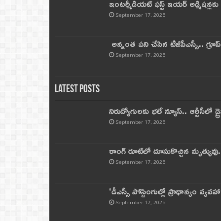
ఇంటర్మీడియట్ ఫస్ట్‌ ఇయర్‌ అడ్మిషన్లక
September 17, 2025
అన్నంత పని చేసిన టీజీపీఎస్సీ.. గ్రూప్‌ 
September 17, 2025
Latest Posts
నిరుద్యోగులకు భలే న్యూస్.. ఆర్టీసీలో డ్ర
September 17, 2025
రాంగ్ రూట్‌లో దూసుకొచ్చిన మృత్యువు.
September 17, 2025
‘డీఎస్సీ పోస్టింగుల్లో ప్రాధాన్యం వ్యవహా
September 17, 2025