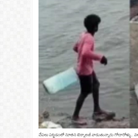
చేపలు పట్టడంలో నూతన టెక్నాలజీ వాడుతున్నారు గోదారోళ్ళు.. వలల