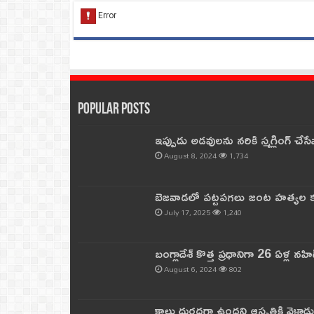
Popular Posts
ఇప్పుడు అడవులను నరికి స్మగ్లింగ్ చ
August 8, 2024
1,734
బెజవాడలో పట్టపగలు జంట హత్యల కల
July 17, 2025
1,240
బంగ్లాదేశ్ కొత్త ప్రధానిగా 26 ఏళ్ల నహ
August 6, 2024
802
కాలు దురదగా ఉందని ఆస్పత్రికి వెళ్లా