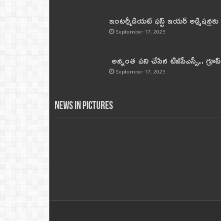
ఇంటర్మీడియట్ ఫస్ట్‌ ఇయర్‌ అడ్మిషన్లక
September 17, 2025
అన్నంత పని చేసిన టీజీపీఎస్సీ.. గ్రూప్‌ 
September 17, 2025
News in Pictures