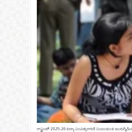
రాష్ట్రంలో 2025-26 విద్యా సంవత్సరానికి సంబంధించి ఇంటర్మీడ