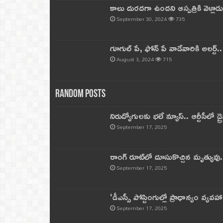
కాలు దురదగా ఉందని ఆస్పత్రికి వెళ్లా
September 30, 2024
735
గూగుల్ పే, ఫోన్ పే వాడేవారికి అలర్ట్
August 3, 2024
715
Random Posts
నిరుద్యోగులకు భలే న్యూస్.. ఆర్టీసీలో డ్ర
September 17, 2025
రాంగ్ రూట్‌లో దూసుకొచ్చిన మృత్యువు.
September 17, 2025
‘డీఎస్సీ పోస్టింగుల్లో ప్రాధాన్యం వ్యవహా
September 17, 2025