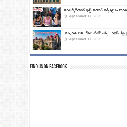
ఇంటర్మీడియట్ ఫస్ట్‌ ఇయర్‌ అడ్మిషన్లకు మరి
September 17, 2025
అన్నంత పని చేసిన టీజీపీఎస్సీ.. గ్రూప్‌ 1పై హై
September 17, 2025
Find us on Facebook