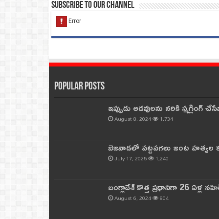
Subscribe to our Channel
Popular Posts
ఇప్పుడు అడవులను నరికి స్మగ్లింగ్ చ
August 8, 2024
1,734
బెజవాడలో పట్టపగలు జంట హత్యల కల
July 17, 2025
1,240
బంగ్లాదేశ్ కొత్త ప్రధానిగా 26 ఏళ్ల నహ
August 6, 2024
804