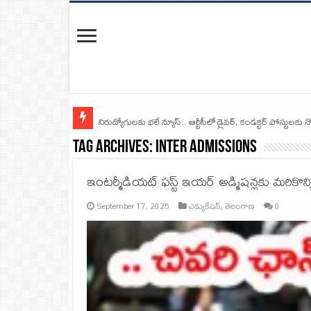
నిరుద్యోగులకు భలే న్యూస్.. ఆర్టీసీలో డ్రైవర్, కండక్టర్‌ పోస్టులకు న
Tag Archives:
Inter Admissions
ఇంటర్మీడియట్ ఫస్ట్‌ ఇయర్‌ అడ్మిషన్లకు మరికొన
September 17, 2025
ఎడ్యుకేషన్
,
తెలంగాణ
0