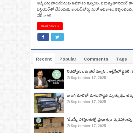
అడ్మిషన్లు పొందేందుకు అవకాశం ఇచ్చింది. ప్రభుత్వ జూనియర్‌ కా
ఫస్టియర్‌లో చేరేందుకు ఇంటర్‌బోర్డు మరో అవకాశం కల్పించింది.
చేరేవారికి …
Read More »
Recent
Popular
Comments
Tags
నిరుద్యోగులకు భలే న్యూస్.. ఆర్టీసీలో డ్రైవర్, 
September 17, 2025
రాంగ్ రూట్‌లో దూసుకొచ్చిన మృత్యువు.. టిప
September 17, 2025
‘డీఎస్సీ పోస్టింగుల్లో ప్రాధాన్యం వ్యవహారాన్ని
September 17, 2025