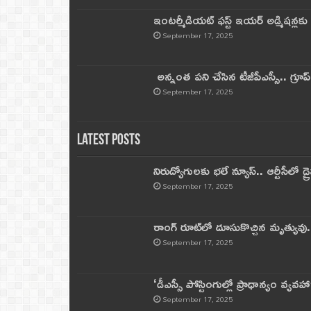
ఇంటర్మీడియట్ ఫస్ట్‌ ఇయర్‌ అడ్మిషన్లక
September 17, 2025
అన్నంత పని చేసిన టీజీపీఎస్సీ.. గ్రూప్‌ 
September 17, 2025
Latest Posts
నిరుద్యోగులకు భలే న్యూస్.. ఆర్టీసీలో డ్ర
September 17, 2025
రాంగ్ రూట్‌లో దూసుకొచ్చిన మృత్యువు.
September 17, 2025
‘డీఎస్సీ పోస్టింగుల్లో ప్రాధాన్యం వ్యవహా
September 17, 2025