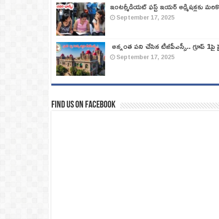
ఇంటర్మీడియట్ ఫస్ట్‌ ఇయర్‌ అడ్మిషన్లకు మరి
September 17, 2025
అన్నంత పని చేసిన టీజీపీఎస్సీ.. గ్రూప్‌ 1పై హై
September 17, 2025
Find us on Facebook