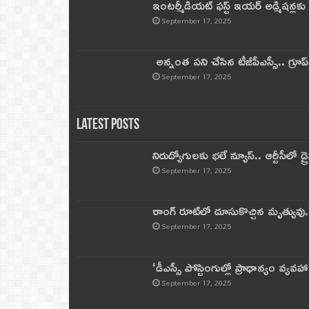
ఇంటర్మీడియట్ ఫస్ట్‌ ఇయర్‌ అడ్మిషన్లక
September 17, 2025
అన్నంత పని చేసిన టీజీపీఎస్సీ.. గ్రూప్‌ 
September 17, 2025
Latest Posts
నిరుద్యోగులకు భలే న్యూస్.. ఆర్టీసీలో డ్ర
September 17, 2025
రాంగ్ రూట్‌లో దూసుకొచ్చిన మృత్యువు.
September 17, 2025
‘డీఎస్సీ పోస్టింగుల్లో ప్రాధాన్యం వ్యవహా
September 17, 2025