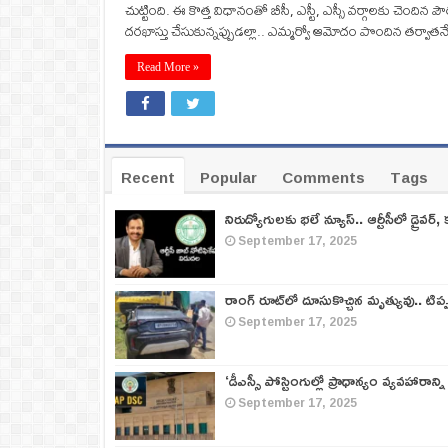
చుట్టింది. ఈ కొత్త విధానంతో బీసీ, ఎస్టీ, ఎస్సీ వర్గాలకు చెంది
దరఖాస్తు చేసుకున్నప్పుడల్లా.. ఎమ్మర్వో ఆమోదం పొందిన తర్వాతనే త
Read More »
Recent
Popular
Comments
Tags
నిరుద్యోగులకు భలే న్యూస్.. ఆర్టీసీలో డ్రైవర్, 
September 17, 2025
రాంగ్ రూట్‌లో దూసుకొచ్చిన మృత్యువు.. టిప
September 17, 2025
‘డీఎస్సీ పోస్టింగుల్లో ప్రాధాన్యం వ్యవహారాన్ని
September 17, 2025