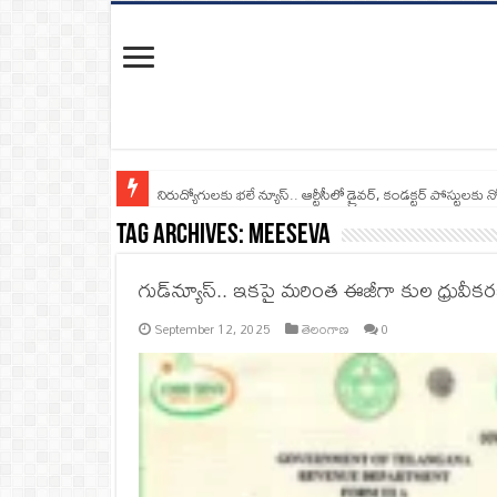
నిరుద్యోగులకు భలే న్యూస్.. ఆర్టీసీలో డ్రైవర్, కండక్టర్‌ పోస్టులకు న
Tag Archives:
MeeSeva
గుడ్‌న్యూస్.. ఇకపై మరింత ఈజీగా కుల ధ్రువీకరణ
September 12, 2025
తెలంగాణ
0