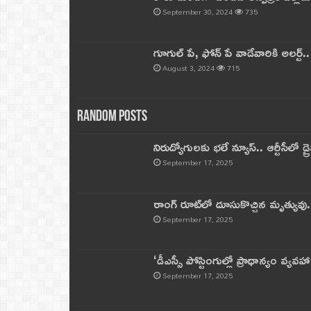
September 30, 2024
735
గూగుల్ పే, ఫోన్ పే వాడేవారికి అలర్ట్
August 3, 2024
715
Random Posts
నిరుద్యోగులకు భలే న్యూస్.. ఆర్టీసీలో డ్ర
September 17, 2025
రాంగ్ రూట్‌లో దూసుకొచ్చిన మృత్యువు.
September 17, 2025
‘డీఎస్సీ పోస్టింగుల్లో ప్రాధాన్యం వ్యవహా
September 17, 2025