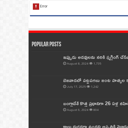
Popular Posts
ఇప్పుడు అడవులను నరికి స్మగ్లింగ్ చ
August 8, 2024
1,735
బెజవాడలో పట్టపగలు జంట హత్యల కల
July 17, 2025
1,242
బంగ్లాదేశ్ కొత్త ప్రధానిగా 26 ఏళ్ల నహ
August 6, 2024
804
కాలు దురదగా ఉందని ఆస్పత్రికి వెళ్లా