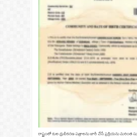
రాష్ట్రంలో కుల ధ్రువీకరణ పత్రాలను జారీ చేసే ప్రక్రియను మరింత సు