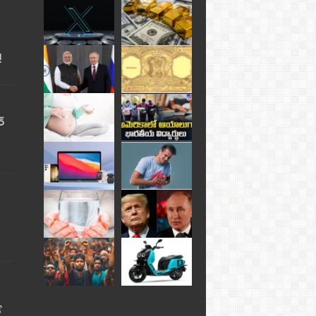
!
్
ే