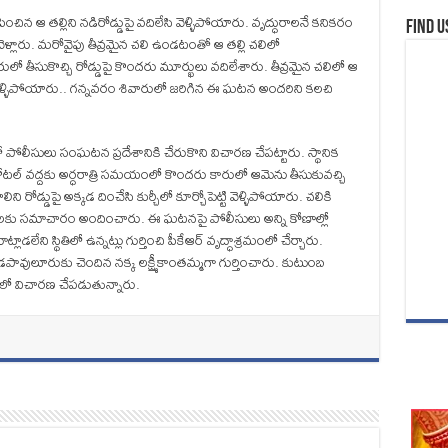
ంచిన ఆ తల్లిని నడిరోడ్డుపై వదిలేసి వెళ్ళిపోయారు. వృద్ధురాలనే కనికరం
Find u
 వెళ్లారు. మరోవైపు తీవ్రమైన చలి ఉండటంతో ఆ తల్లి చలిలో
ో తీసుకొచ్చి రోడ్డుపై కొందరు మూర్ఖులు వదిలేశారు. తీవ్రమైన చలిలో ఆ
 వెళ్ళిపోయారు.. గన్నవరం శివారులో జరిగిన ఈ ఘటన అందరిని కలచి
ోలీసులు సంఘటన ప్రదేశానికి చేరుకొని విచారణ చేపట్టారు. స్థానిక
ోటల్ వద్దకు అర్ధరాత్రి సమయంలో కొందరు కారులో ఆమెను తీసుకువచ్చి
లిని రోడ్డుపై అక్కడ దించేసి కుర్చీలో కూర్చోపెట్టి వెళ్ళిపోయారు. చలికి
సులకు సమాచారం అందించారు. ఈ ఘటనపై పోలీసులు అన్ని కోణాల్లో
లాడలేని స్థితిలో ఉన్నట్లు గుర్తించి పీకేఆర్ వృద్ధాశ్రమంలో చేర్చారు.
డపావులూరుకు చెందిన నక్క లక్ష్మీకాంతమ్మగా గుర్తించారు. కుటుంబ
ంలో విచారణ చేపడుతున్నారు.