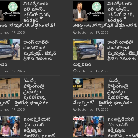
నిరుద్యోగులకు
నిరుద్యోగులకు
భలే న్యూస్..
భలే న్యూస్..
ఆర్టీసీలో డ్రైవర్,
ఆర్టీసీలో డ్రైవర్,
కండక్టర్‌
కండక్టర్‌
ులకు నోటిఫికేషన్‌ వచ్చేసిందోచ్‌!
పోస్టులకు నోటిఫికేషన్‌ వచ్చేసిందోచ్‌
tember 17, 2025
September 17, 2025
రాంగ్ రూట్‌లో
రాంగ్ రూట్‌లో
దూసుకొచ్చిన
దూసుకొచ్చిన
మృత్యువు.. టిప్పర్
మృత్యువు.. టిప్పర
ఢీకొని ఏడుగురు
ఢీకొని ఏడుగురు
మరణం
దుర్మరణం
tember 17, 2025
September 17, 2025
‘డీఎస్సీ
‘డీఎస్సీ
పోస్టింగుల్లో
పోస్టింగుల్లో
ప్రాధాన్యం
ప్రాధాన్యం
వ్యవహారాన్ని
వ్యవహారాన్ని
ాల్సిందే’.. హైకోర్టు ధర్మాసనం
తేల్చాల్సిందే’.. హైకోర్టు ధర్మాసనం
tember 17, 2025
September 17, 2025
ఇంటర్మీడియట్
ఇంటర్మీడియట్
ఫస్ట్‌ ఇయర్‌
ఫస్ట్‌ ఇయర్‌
అడ్మిషన్లకు
అడ్మిషన్లకు
మరికొన్ని గంటలే
మరికొన్ని గంటల