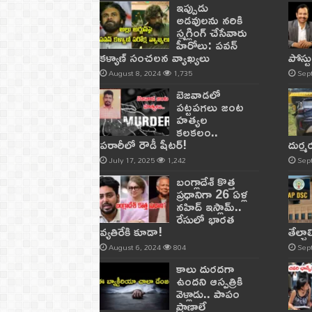
ఇప్పుడు
అడవులను నరికి
స్మగ్లింగ్ చేసేవారు
హీరోలు: పవన్
కళ్యాణ్ సంచలన వ్యాఖ్యలు
పోస్ట
August 8, 2024
1,735
Sep
బెజవాడలో
పట్టపగలు జంట
హత్యల
కలకలం..
పరారీలో రౌడీ షీటర్‌!
దుర్
July 17, 2025
1,242
Sep
బంగ్లాదేశ్ కొత్త
ప్రధానిగా 26 ఏళ్ల
నహిద్ ఇస్లామ్..
రేసులో భారత
వ్యతిరేకి కూడా!
తేల్చ
August 6, 2024
804
Sep
కాలు దురదగా
ఉందని ఆస్పత్రికి
వెళ్లాడు.. పాపం
ప్రాణాలే