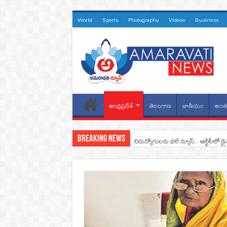
World
Sports
Photography
Videos
Business
ఆంధ్రప్రదేశ్
తెలంగాణ
జాతీయం
అంతర
Breaking News
నిరుద్యోగులకు భలే న్యూస్.. ఆర్టీసీలో డ్ర