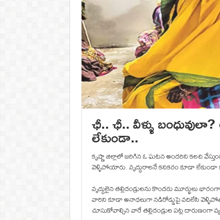
ఛీ.. ఛీ.. వీళ్ళు బంధువులా
లేకుండా..
కృష్ణా జిల్లాలో జరిగిన ఓ ఘటన అందరిని కలచి వేస్తుం
వెళ్ళిపోయారు. వృద్ధురాలనే కనికరం కూడా లేకుండా కార
వృద్ధులైన తల్లిదండ్రులను కొందరు మూర్ఖులు భారంగా భ
వారిని కూడా అనాధలుగా నడిరోడ్డుపై వదిలేసి వెళ్ళిప
చూసుకోవాల్సిన వారే తల్లిదండ్రుల పట్ల దారుణంగా వ్య