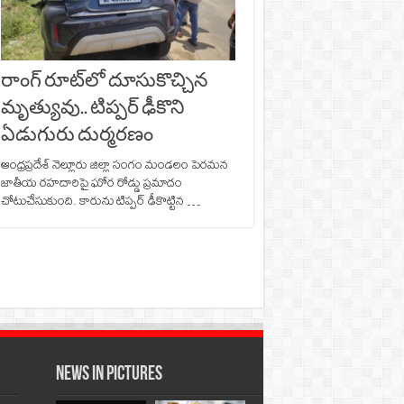
రాంగ్ రూట్‌లో దూసుకొచ్చిన
మృత్యువు.. టిప్పర్ ఢీకొని
ఏడుగురు దుర్మరణం
ఆంధ్రప్రదేశ్ నెల్లూరు జిల్లా సంగం మండలం పెరమన
జాతీయ రహదారిపై ఘోర రోడ్డు ప్రమాదం
చోటుచేసుకుంది. కారును టిప్పర్‌ ఢీకొట్టిన …
News in Pictures