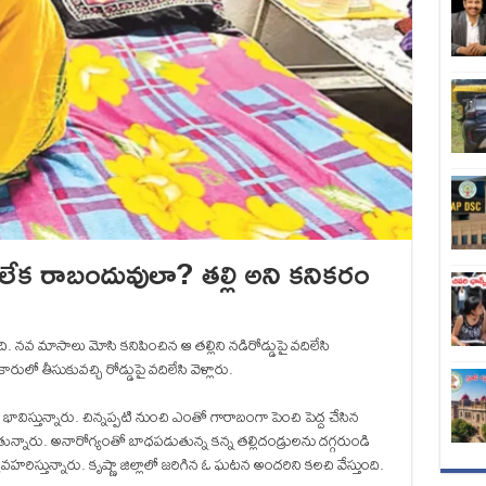
? లేక రాబందువులా? తల్లి అని కనికరం
ది. నవ మాసాలు మోసి కనిపించిన ఆ తల్లిని నడిరోడ్డుపై వదిలేసి
ులో తీసుకువచ్చి రోడ్డుపై వదిలేసి వెళ్లారు.
ావిస్తున్నారు. చిన్నప్పటి నుంచి ఎంతో గారాబంగా పెంచి పెద్ద చేసిన
ోతున్నారు. అనారోగ్యంతో బాధపడుతున్న కన్న తల్లిదండ్రులను దగ్గరుండి
వహరిస్తున్నారు. కృష్ణా జిల్లాలో జరిగిన ఓ ఘటన అందరిని కలచి వేస్తుంది.