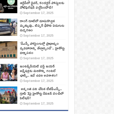
ఆర్టీసీలో డ్రైవర్, కండక్టర్‌ పోస్టులకు
నోటిఫికేషన్‌ వచ్చేసిందోచ్‌!
September 17, 2025
రాంగ్ రూట్‌లో దూసుకొచ్చిన
మృత్యువు.. టిప్పర్ ఢీకొని ఏడుగురు
దుర్మరణం
September 17, 2025
‘డీఎస్సీ పోస్టింగుల్లో ప్రాధాన్యం
వ్యవహారాన్ని తేల్చాల్సిందే’.. హైకోర్టు
ధర్మాసనం
September 17, 2025
ఇంటర్మీడియట్ ఫస్ట్‌ ఇయర్‌
అడ్మిషన్లకు మరికొన్ని గంటలే
ఛాన్స్‌.. ఇదే చివరి అవకాశం!
September 17, 2025
అన్నంత పని చేసిన టీజీపీఎస్సీ..
గ్రూప్‌ 1పై హైకోర్టు డివిజన్‌ బెంచ్‌లో
పిటీషన్‌!
September 17, 2025