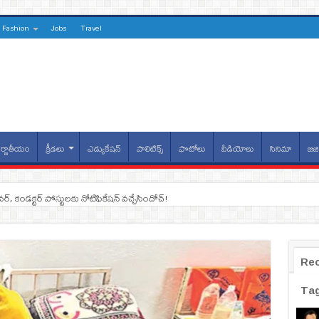
Fashion
Jobs
Travel
్జాతీయం
క్రీడలు
ఎడ్యుకేషన్
పాలిటిక్స్
ఫొటోలు
వీడియోలు
సినిమా
బిజి
ైవర్, కండక్టర్‌ పోస్టులకు నోటిఫికేషన్‌ వచ్చేసిందోచ్‌!
Re
Ta