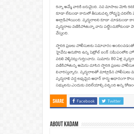
కన్నా అమ్మే వారికి బరువైంది. నవ మాసాలు మోసి కనిపి
కూడా లేకుండా కారులో తీసుకువచ్చి రోడ్డుపై వదిలేసి
అల్లాడిపోయింది. వృద్ధురాలని కూడా చూడకుండా కారుల
వృద్ధురాలు వణికిపోతున్నా వారు పట్టించుకోకుండా
వేస్తుంది.
స్థానిక ప్రజలు పోలీసులకు సమాచారం అందించడంతో ప
హైవేను ఆనుకొని ఉన్న పెట్రోల్ బంక్ సమీపంలోని హ
వదిలి వెళ్ళినట్లు గుర్తించారు. సుమారు 80 ఏళ్ల వృద్ధురా
వణికిపోతున్న ఆమెను చూసిన స్థానిక ప్రజలు పోలీ
విచారిస్తున్నారు. వృద్ధురాలతో మాట్లాడిన పోలీసులు మాట్
వృద్ధురాలి వద్ద లభ్యమైన ఆధార్ కార్డు ఆధారంగా కొం
సభ్యులను ఎందుకు వదిలేయాల్సి వచ్చింది అన్న కోణ
Facebook
Twitter
Share
About Kadam