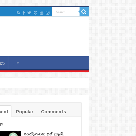
నెస్
…
cent
Popular
Comments
gs
నిరుద్యోగులకు భలే న్యూస్..