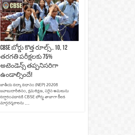
CBSE బోర్డు కొత్త రూల్స్.. 10, 12
తరగతి పరీక్షలకు 75%
అటెండెన్స్ తప్పనిసరిగా
ఉండాల్సిందే!
జాతీయ విద్యా విధానం (NEP) 2020కి
జవాబుదారీతనం, క్రమశిక్షణ, సరైన అమలును
నిర్ధారించడానికి CBSE బోర్డు తాజాగా కీలక
మార్గదర్శకాలను …