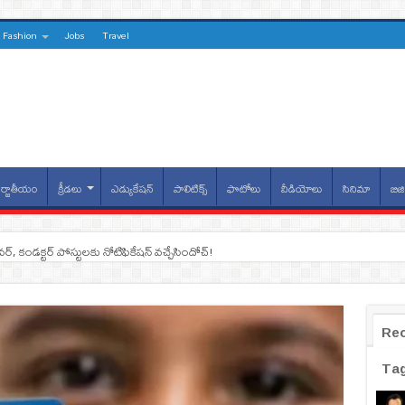
Fashion
Jobs
Travel
్జాతీయం
క్రీడలు
ఎడ్యుకేషన్
పాలిటిక్స్
ఫొటోలు
వీడియోలు
సినిమా
బిజి
ైవర్, కండక్టర్‌ పోస్టులకు నోటిఫికేషన్‌ వచ్చేసిందోచ్‌!
Re
Ta