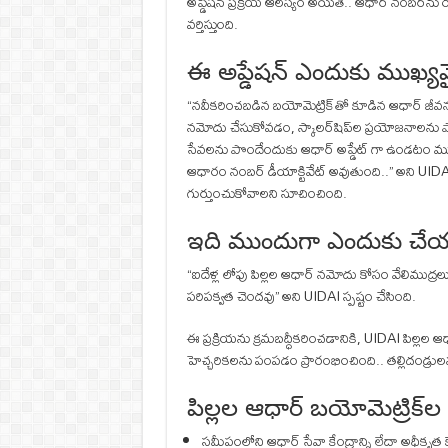
అప్డేషన్ ప్రక్రియ ఆలస్యం అయితే.. ఆధార్ నంబర్‌ను
వర్తిస్తుంది.
ఈ అప్డేషన్ ఎందుకు ముఖ్య
“నవీకరించబడిన బయోమెట్రిక్‌తో కూడిన ఆధార్ జీవన సౌ
నమోదు చేసుకోవడం, స్కాలర్‌షిప్‌ల ప్రయోజనాలను పొం
సేవలను పొందేందుకు ఆధార్‌ అప్డేట్ గా ఉండటం ముఖ్
ఆధారం నంబర్ డీయాక్టివేట్ అవుతుంది..” అని UIDAI న
గుర్తుంచుకోవాలని సూచించింది.
ఇది ముందుగా ఎందుకు చే
“ఐదేళ్ల లోపు పిల్లల ఆధార్ నమోదు కోసం వేలిముద్ర
పరిపక్వత చెందవు” అని UIDAI స్పష్టం చేసింది.
ఈ ప్రక్రియను క్రమబద్ధీకరించడానికి, UIDAI పిల్లల
హెచ్చరికలను పంపడం ప్రారంభించింది.. తల్లిదండ్రులన
పిల్లల ఆధార్ బయోమెట్రిక్‌
సమీపంలోని ఆధార్ సేవా కేంద్రాన్ని లేదా అధీకృత కే