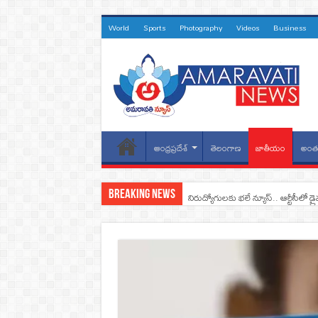
World
Sports
Photography
Videos
Business
ఆంధ్రప్రదేశ్
తెలంగాణ
జాతీయం
అంతర
Breaking News
నిరుద్యోగులకు భలే న్యూస్.. ఆర్టీసీలో డ్ర