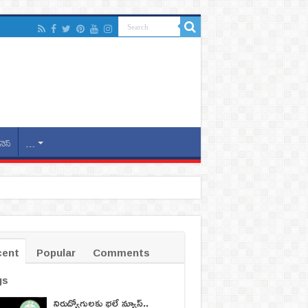
నెస్
…
cent
Popular
Comments
gs
నిరుద్యోగులకు భలే న్యూస్..