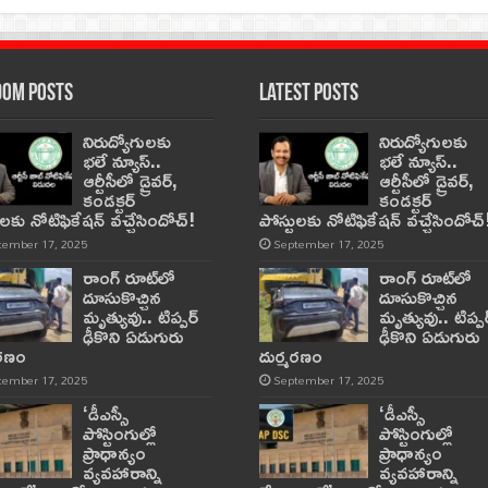
om Posts
Latest Posts
నిరుద్యోగులకు
నిరుద్యోగులకు
భలే న్యూస్..
భలే న్యూస్..
ఆర్టీసీలో డ్రైవర్,
ఆర్టీసీలో డ్రైవర్,
కండక్టర్‌
కండక్టర్‌
ులకు నోటిఫికేషన్‌ వచ్చేసిందోచ్‌!
పోస్టులకు నోటిఫికేషన్‌ వచ్చేసిందోచ్‌
tember 17, 2025
September 17, 2025
రాంగ్ రూట్‌లో
రాంగ్ రూట్‌లో
దూసుకొచ్చిన
దూసుకొచ్చిన
మృత్యువు.. టిప్పర్
మృత్యువు.. టిప్పర
ఢీకొని ఏడుగురు
ఢీకొని ఏడుగురు
మరణం
దుర్మరణం
tember 17, 2025
September 17, 2025
‘డీఎస్సీ
‘డీఎస్సీ
పోస్టింగుల్లో
పోస్టింగుల్లో
ప్రాధాన్యం
ప్రాధాన్యం
వ్యవహారాన్ని
వ్యవహారాన్ని