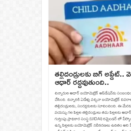
తల్లిదండ్రులకు బిగ్ అప్డేట్
ఆధార్ రద్దవుతుంది..
చిన్నారుల ఆధార్‌ బయోమెట్రిక్‌ అప్‌డేషన్‌కు సంబంధించ
చేసింది. చిన్నారికి ఏడేళ్లు వచ్చినా బయోమెట్రిక్‌ వ
తల్లిదండ్రులకు, సంరక్షకులకు సూచించింది. ఈ మేర
వయస్సు గల పిల్లల తల్లిదండ్రులు తమ పిల్లలకు ఆధార్
గుర్తింపు ప్రాధికార సంస్థ (UIDAI) రిమైండర్ లో పే
ఉన్న పిల్లలకు బయోమెట్రిక్ నవీకరణలు ఉచితం అని ప