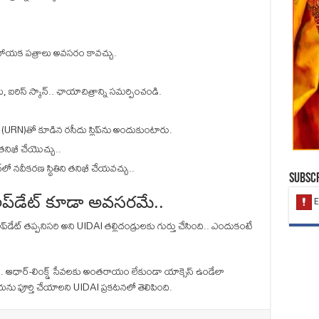
హాయక పత్రాలు అవసరం కావచ్చు.
ఐరిస్ స్కాన్.. ఛాయాచిత్రాన్ని సమర్పించండి.
బర్ (URN)తో కూడిన రసీదు స్లిప్‌ను అందుకుంటారు.
ను తనిఖీ చేయొచ్చు..
‌లో నవీకరణ స్థితిని తనిఖీ చేయవచ్చు..
Subscr
ప్‌డేట్ కూడా అవసరమే..
ప్‌డేట్ తప్పనిసరి అని UIDAI తల్లిదండ్రులకు గుర్తు చేసింది.. ఎందుకంటే
ి.. ఆధార్-లింక్డ్ సేవలకు అంతరాయం లేకుండా యాక్సెస్ ఉండేలా
రియను పూర్తి చేయాలని UIDAI ప్రకటనలో తెలిపింది.