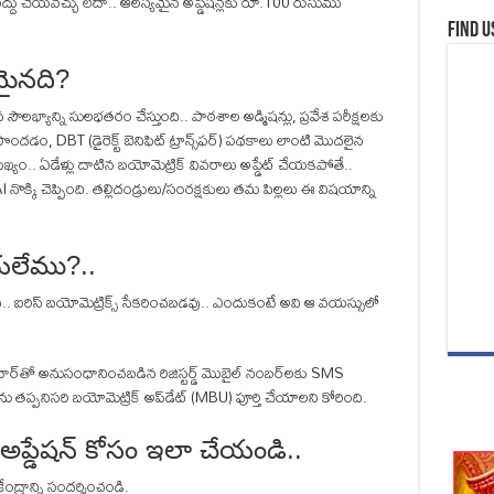
 రద్దు చేయవచ్చు లేదా.. ఆలస్యమైన అప్డేషన్లకు రూ.100 రుసుము
Find u
మైనది?
లభ్యాన్ని సులభతరం చేస్తుంది.. పాఠశాల అడ్మిషన్లు, ప్రవేశ పరీక్షలకు
దడం, DBT (డైరెక్ట్ బెనిఫిట్ ట్రాన్స్‌ఫర్) పథకాలు లాంటి మొదలైన
యం.. ఏడేళ్లు దాటిన బయోమెట్రిక్ వివరాలు అప్డేట్ చేయకపోతే..
ొక్కి చెప్పింది. తల్లిదండ్రులు/సంరక్షకులు తమ పిల్లలు ఈ విషయాన్ని
యలేము?..
లు.. ఐరిస్ బయోమెట్రిక్స్ సేకరించబడవు.. ఎందుకంటే అవి ఆ వయస్సులో
 ఆధార్‌తో అనుసంధానించబడిన రిజిస్టర్డ్ మొబైల్ నంబర్‌లకు SMS
ు తప్పనిసరి బయోమెట్రిక్ అప్‌డేట్ (MBU) పూర్తి చేయాలని కోరింది.
ల అప్డేషన్ కోసం ఇలా చేయండి..
ంద్రాన్ని సందర్శించండి.