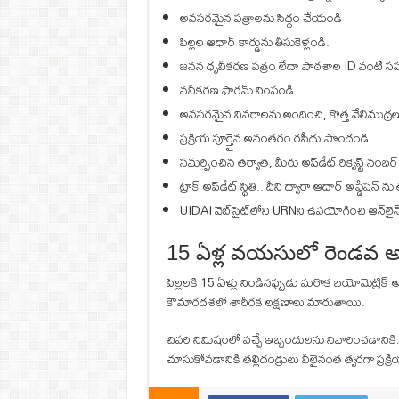
అవసరమైన పత్రాలను సిద్ధం చేయండి
పిల్లల ఆధార్ కార్డును తీసుకెళ్లండి.
జనన ధృవీకరణ పత్రం లేదా పాఠశాల ID వంటి స
నవీకరణ ఫారమ్ నింపండి..
అవసరమైన వివరాలను అందించి, కొత్త వేలిముద్రలు, 
ప్రక్రియ పూర్తైన అనంతరం రసీదు పొందండి
సమర్పించిన తర్వాత, మీరు అప్‌డేట్ రిక్వెస్ట్ నం
ట్రాక్ అప్‌డేట్ స్థితి.. దీని ద్వారా ఆధార్ అప్డేషన్ 
UIDAI వెబ్‌సైట్‌లోని URNని ఉపయోగించి ఆన్‌లైన్
15 ఏళ్ల వయసులో రెండవ అ
పిల్లలకి 15 ఏళ్లు నిండినప్పుడు మరొక బయోమెట్రిక్ అ
కౌమారదశలో శారీరక లక్షణాలు మారుతాయి.
చివరి నిమిషంలో వచ్చే ఇబ్బందులను నివారించడానిక
చూసుకోవడానికి తల్లిదండ్రులు వీలైనంత త్వరగా ప్రక్