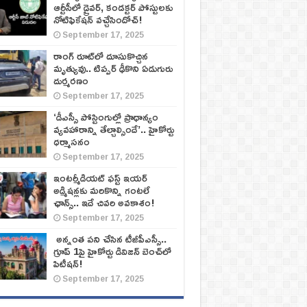
ఆర్టీసీలో డ్రైవర్, కండక్టర్‌ పోస్టులకు
నోటిఫికేషన్‌ వచ్చేసిందోచ్‌!
September 17, 2025
రాంగ్ రూట్‌లో దూసుకొచ్చిన
మృత్యువు.. టిప్పర్ ఢీకొని ఏడుగురు
దుర్మరణం
September 17, 2025
‘డీఎస్సీ పోస్టింగుల్లో ప్రాధాన్యం
వ్యవహారాన్ని తేల్చాల్సిందే’.. హైకోర్టు
ధర్మాసనం
September 17, 2025
ఇంటర్మీడియట్ ఫస్ట్‌ ఇయర్‌
అడ్మిషన్లకు మరికొన్ని గంటలే
ఛాన్స్‌.. ఇదే చివరి అవకాశం!
September 17, 2025
అన్నంత పని చేసిన టీజీపీఎస్సీ..
గ్రూప్‌ 1పై హైకోర్టు డివిజన్‌ బెంచ్‌లో
పిటీషన్‌!
September 17, 2025