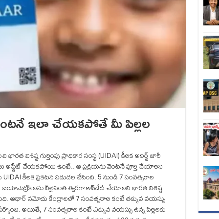
.. వెంటనే ఇలా చేయకపోతే మీ పిల్లల
ి భారత విశిష్ట గుర్తింపు ప్రాధికార సంస్థ (UIDAI) కీలక అలర్ట్ జారీ
ివరాలు అప్డేట్ చేయకపోయి ఉంటే.. ఆ ప్రక్రియను వెంటనే పూర్తి చేయాలని
కు UIDAI కీలక ప్రకటన విడుదల చేసింది. 5 నుండి 7 సంవత్సరాల
 బయోమెట్రిక్‌లను వీలైనంత త్వరగా అప్‌డేట్ చేయాలని భారత విశిష్ట
ర్కొంది. ఆధార్ నమోదు కేంద్రాలలో 7 సంవత్సరాల కంటే తక్కువ వయస్సు
ేర్కొంది. అయితే, 7 సంవత్సరాల కంటే ఎక్కువ వయస్సు ఉన్న పిల్లలకు