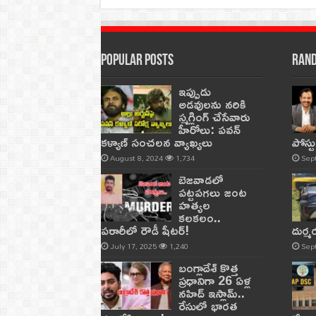
Popular Posts
Rand
ఇప్పుడు
అడవులను నరికి
స్మగ్లింగ్ చేసేవారు
హీరోలు: పవన్
కళ్యాణ్ సంచలన వ్యాఖ్యలు
పోస్ట
August 8, 2024
1,734
Sep
బెజవాడలో
పట్టపగలు జంట
హత్యల
కలకలం..
పరారీలో రౌడీ షీటర్‌!
దుర్
July 17, 2025
1,240
Sep
బంగ్లాదేశ్ కొత్త
ప్రధానిగా 26 ఏళ్ల
నహిద్ ఇస్లామ్..
రేసులో భారత