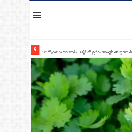
నిరుద్యోగులకు భలే న్యూస్.. ఆర్టీసీలో డ్రైవర్, కండక్టర్‌ పోస్టులకు న
రాంగ్ రూట్‌లో దూసుకొచ్చిన మృత్యువు.. టిప్పర్ ఢీకొని ఏడుగురు