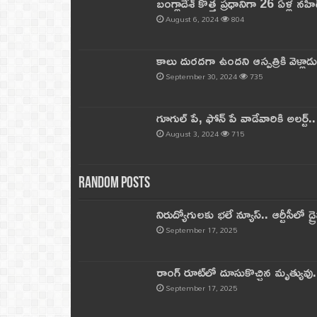
బంగ్లాదేశ్ కొత్త ప్రధానిగా 26 ఏళ్ల నహ
August 6, 2024
804
కాలు దురదగా ఉందని ఆస్పత్రికి వెళ్లా
September 30, 2024
735
గూగుల్ పే, ఫోన్ పే వాడేవారికి అలర్ట్
August 3, 2024
715
Random Posts
నిరుద్యోగులకు భలే న్యూస్.. ఆర్టీసీలో డ్ర
September 17, 2025
రాంగ్ రూట్‌లో దూసుకొచ్చిన మృత్యువు.
September 17, 2025