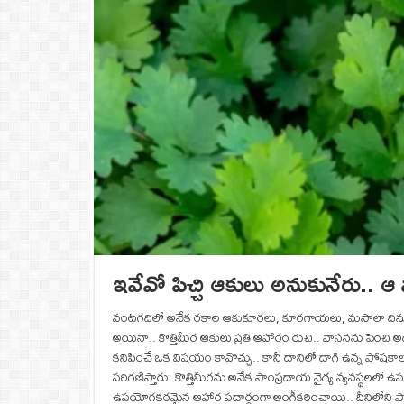
ఇవేవో పిచ్చి ఆకులు అనుకునేరు.. ఆ 
వంటగదిలో అనేక రకాల ఆకుకూరలు, కూరగాయలు, మసాలా దినుసులు ఉ
అయినా.. కొత్తిమీర ఆకులు ప్రతి ఆహారం రుచి.. వాసనను పెం
కనిపించే ఒక విషయం కావొచ్చు.. కానీ దానిలో దాగి ఉన్న పో
పరిగణిస్తారు. కొత్తిమీరను అనేక సాంప్రదాయ వైద్య వ్యవస్థలలో
ఉపయోగకరమైన ఆహార పదార్థంగా అంగీకరించాయి.. దీనిలోని పోష