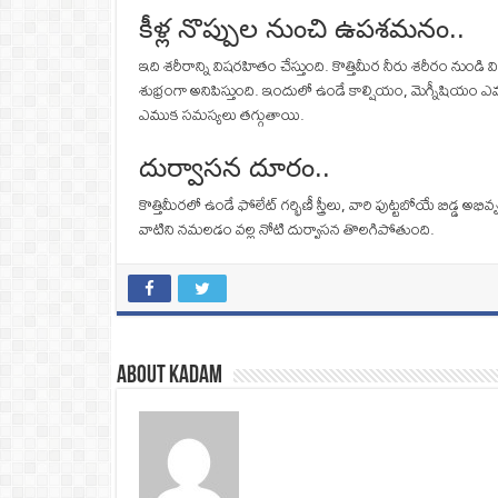
కీళ్ల నొప్పుల నుంచి ఉపశమనం..
ఇది శరీరాన్ని విషరహితం చేస్తుంది. కొత్తిమీర నీరు శరీరం 
శుభ్రంగా అనిపిస్తుంది. ఇందులో ఉండే కాల్షియం, మెగ్నీషియం
ఎముక సమస్యలు తగ్గుతాయి.
దుర్వాసన దూరం..
కొత్తిమీరలో ఉండే ఫోలేట్ గర్భిణీ స్త్రీలు, వారి పుట్టబోయే బ
వాటిని నమలడం వల్ల నోటి దుర్వాసన తొలగిపోతుంది.
About Kadam