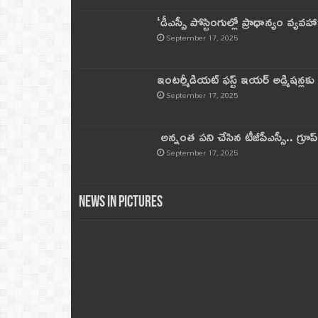
‘డీఎస్సీ పోస్టింగుల్లో ప్రాధాన్యం వ్యవహా
September 17, 2025
ఇంటర్మీడియట్ ఫస్ట్‌ ఇయర్‌ అడ్మిషన్లక
September 17, 2025
అన్నంత పని చేసిన టీజీపీఎస్సీ.. గ్రూప్‌ 
September 17, 2025
News in Pictures