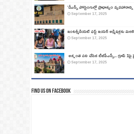
‘డీఎస్సీ పోస్టింగుల్లో ప్రాధాన్యం వ్యవహారాన్ని
September 17, 2025
ఇంటర్మీడియట్ ఫస్ట్‌ ఇయర్‌ అడ్మిషన్లకు మరి
September 17, 2025
అన్నంత పని చేసిన టీజీపీఎస్సీ.. గ్రూప్‌ 1పై హై
September 17, 2025
Find us on Facebook