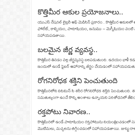
కొత్తిమీర ఆకుల ప్రయోజనాలు..
యుఎస్ నేషనల్ లైబ్రరీ ఆఫ్ మెడిసిన్ ప్రకారం.. కొత్తిమీర ఆకుల
ఫోలేట్, కాల్షియం, పొటాషియం, ఇనుము – మెగ్నీషియం వంటి మ
సహాయపడతాయి.
బలమైన జీర్ణ వ్యవస్థ..
కొత్తిమీర తినడం వల్ల జీర్ణవ్యవస్థ బలపడుతుంది. ఉదయం ఖాళీ
ఇందులో ఉండే ఫైబర్ ఆహారాన్ని జీర్ణం చేయడంలో సహాయపడుతుంది.
రోగనిరోధక శక్తిని పెంచుతుంది
కొత్తిమీరలోని విటమిన్ సి శరీర రోగనిరోధక శక్తిని పెంచుతుంది. 
సమతుల్యంగా ఉంచే కొన్ని అంశాలు ఉన్నాయని పరిశోధనలో తేలి
రక్తపోటు నివారణ..
కొత్తిమీరలో ఉండే పొటాషియం రక్తపోటును నియంత్రించడంలో సహాయప
మొటిమలు, మచ్చలను తగ్గించడంలో సహాయపడతాయి. జుట్టు రాలడా