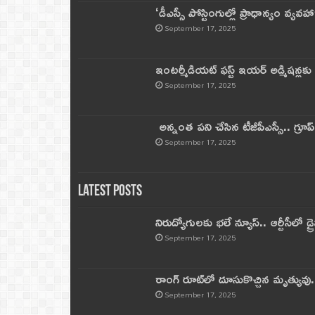
‘డీఎస్సీ పోస్టింగుల్లో ప్రాధాన్యం వ్యవహా
September 17, 2025
ఇంటర్మీడియట్ ఫస్ట్‌ ఇయర్‌ అడ్మిషన్లక
September 17, 2025
అన్నంత పని చేసిన టీజీపీఎస్సీ.. గ్రూప్‌ 
September 17, 2025
Latest Posts
నిరుద్యోగులకు భలే న్యూస్.. ఆర్టీసీలో డ్ర
September 17, 2025
రాంగ్ రూట్‌లో దూసుకొచ్చిన మృత్యువు.
September 17, 2025