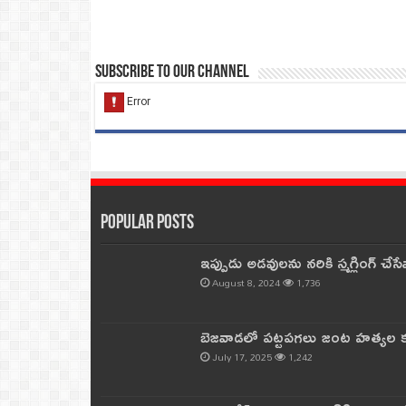
Subscribe to our Channel
Popular Posts
ఇప్పుడు అడవులను నరికి స్మగ్లింగ్ చ
August 8, 2024
1,736
బెజవాడలో పట్టపగలు జంట హత్యల కల
July 17, 2025
1,242