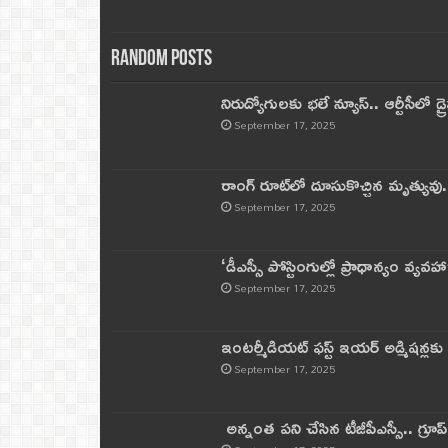
Random Posts
నిరుద్యోగులకు భలే న్యూస్.. ఆర్టీసీలో డ్ర
September 17, 2025
రాంగ్ రూట్‌లో దూసుకొచ్చిన మృత్యువు.
September 17, 2025
‘డీఎస్సీ పోస్టింగుల్లో ప్రాధాన్యం వ్యవహా
September 17, 2025
ఇంటర్మీడియట్ ఫస్ట్‌ ఇయర్‌ అడ్మిషన్లక
September 17, 2025
అన్నంత పని చేసిన టీజీపీఎస్సీ.. గ్రూప్‌ 