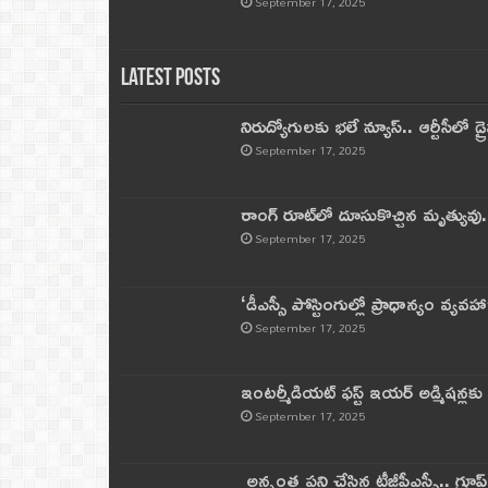
September 17, 2025
Latest Posts
నిరుద్యోగులకు భలే న్యూస్.. ఆర్టీసీలో డ్ర
September 17, 2025
రాంగ్ రూట్‌లో దూసుకొచ్చిన మృత్యువు.
September 17, 2025
‘డీఎస్సీ పోస్టింగుల్లో ప్రాధాన్యం వ్యవహా
September 17, 2025
ఇంటర్మీడియట్ ఫస్ట్‌ ఇయర్‌ అడ్మిషన్లక
September 17, 2025
అన్నంత పని చేసిన టీజీపీఎస్సీ.. గ్రూప్‌ 