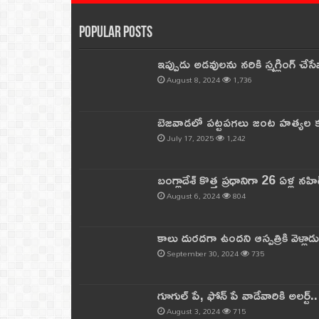
Popular Posts
ఇప్పుడు అడవులను నరికి స్మగ్లింగ్ చ
August 8, 2024
1,736
బెజవాడలో పట్టపగలు జంట హత్యల కల
July 17, 2025
1,242
బంగ్లాదేశ్ కొత్త ప్రధానిగా 26 ఏళ్ల నహ
August 6, 2024
804
కాలు దురదగా ఉందని ఆస్పత్రికి వెళ్లా
September 30, 2024
735
గూగుల్ పే, ఫోన్ పే వాడేవారికి అలర్ట్
August 3, 2024
715