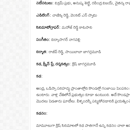
నటీనటులు:
విక్రమ్ ప్రభు, అనుష్క శెట్టి, రవీంద్ర విజయ్, చైతన్
ఎడిటింగ్:
చాణిక్య రెడ్డి, వెంకట్ ఎన్ స్వామి
సినిమాటోగ్రాఫర్:
మనోజ్ రెడ్డి కాటసాని
సంగీతం:
విద్యాసాగర్ నాగవల్లి
నిర్మాత:
రాజీవ్ రెడ్డి, సాయిబాబా జాగర్లమూడి
కథ, స్క్రీన్ ప్లే, దర్శకత్వం:
క్రిష్ జాగర్లమూడి
కథ:
ఆంధ్ర, ఒడిస్సా సరిహద్దు ప్రాంతాల్లోని కొండల్లో గంజాయి పెం
ఉంటారు. వాళ్ల చేతిలోనే ప్రభుత్వం కూడా ఉంటుంది. అదే కొండప్రా
మొదలు పెడతారు ఘాటీలు. వీళ్ళందర్నీ పట్టుకోవడానికి ప్రయత్ని
కథనం:
మామూలుగా క్రిష్ సినిమాలలో కథ పాతగానే ఉన్న కథనం చాలా ఆసక