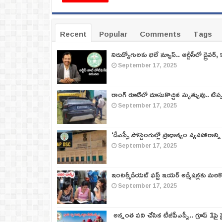
Recent
Popular
Comments
Tags
నిరుద్యోగులకు భలే న్యూస్.. ఆర్టీసీలో డ్రైవర్, 
September 17, 2025
రాంగ్ రూట్‌లో దూసుకొచ్చిన మృత్యువు.. టిప
September 17, 2025
‘డీఎస్సీ పోస్టింగుల్లో ప్రాధాన్యం వ్యవహారాన్ని
September 17, 2025
ఇంటర్మీడియట్ ఫస్ట్‌ ఇయర్‌ అడ్మిషన్లకు మరి
September 17, 2025
అన్నంత పని చేసిన టీజీపీఎస్సీ.. గ్రూప్‌ 1పై హై