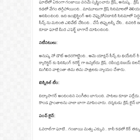
ఘాటిలో ఏకంగా గంజాయి వనమే సృష్టించారు క్రిష్, అనుష్క.. క్రిష్ తీ
కథలో వేగం తగ్గిపోయింది.. మామూలుగా క్రిష్ సినిమాలలో తెలియ
అనిపించింది. ఇది ఇంట్రెస్టింగ్ అని చెప్పుకోవడానికి సినిమాలో పె
సీన్స్ ను మరింత ఎలివేట్ చేసింది.. చేసే తప్పులన్నీ చేసి.. చివరిక
కూడా ఘాటి మీద ఎఫెక్ట్ బాగానే చూపించింది.
నటీనటులు:
అనుష్క నో డౌట్ అదరగొట్టింది.. ఆమె యాక్షన్ సీన్స్ కు థియేటర్
క్యారెక్టర్ కు ఫినిషింగ్ కరెక్ట్ గా ఇవ్వలేదు క్రిష్. రవీంద్ర 
మిగిలిన వాళ్లంతా తమ తమ పాత్రలకు న్యాయం చేశారు.
టెక్నికల్ టీం:
విద్యాసాగర్ అందించిన సంగీతం బాగుంది. పాటలు కూడా పర్లేదు. బ్యా
కొండ ప్రాంతాలను చాలా బాగా చూపించారు. దర్శకుడు క్రిష్ లైన్ బాగ
పంచ్ లైన్:
ఓవరాల్‌గా ఘాటి.. గంజాయి మత్తు ఎక్కువ.. కానీ కథలో కిక్ తక్క