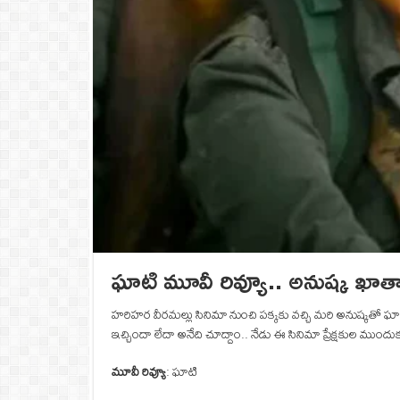
ఘాటి మూవీ రివ్యూ.. అనుష్క ఖాతా
హరిహర వీరమల్లు సినిమా నుంచి పక్కకు వచ్చి మరి అనుష్కతో ఘాటి సి
ఇచ్చిందా లేదా అనేది చూద్దాం.. నేడు ఈ సినిమా ప్రేక్షకుల ముందుక
మూవీ రివ్యూ
: ఘాటి