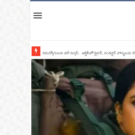
నిరుద్యోగులకు భలే న్యూస్.. ఆర్టీసీలో డ్రైవర్, కండక్టర్‌ పోస్టులకు న