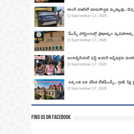
రాంగ్ రూట్‌లో దూసుకొచ్చిన మృత్యువు.. టిప
September 17, 2025
‘డీఎస్సీ పోస్టింగుల్లో ప్రాధాన్యం వ్యవహారాన్ని
September 17, 2025
ఇంటర్మీడియట్ ఫస్ట్‌ ఇయర్‌ అడ్మిషన్లకు మరి
September 17, 2025
అన్నంత పని చేసిన టీజీపీఎస్సీ.. గ్రూప్‌ 1పై హై
September 17, 2025
Find us on Facebook