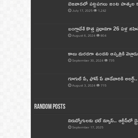
బెజవాడలో పట్టపగలు జంట హత్యల కల
July 17, 2025
1,242
బంగ్లాదేశ్ కొత్త ప్రధానిగా 26 ఏళ్ల నహ
August 6, 2024
804
కాలు దురదగా ఉందని ఆస్పత్రికి వెళ్లా
September 30, 2024
735
గూగుల్ పే, ఫోన్ పే వాడేవారికి అలర్ట్
August 3, 2024
715
Random Posts
నిరుద్యోగులకు భలే న్యూస్.. ఆర్టీసీలో డ్ర
September 17, 2025