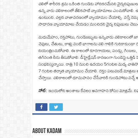
చలిలో శారీరక శ్రమ ఒకింత గుండెకు హానికరమేనని వైద్యనిపుణులు
ఉన్న వారు చలికాలంలో తేలికపాటి వ్యాయామాలు ఎంచుకోవాలి. ఉదయం
ఉంటుంది. చల్లని వాతావరణంలో వ్యాయామం చేయాల్సి వస్తే నెమ్
సాధారణ వ్యాయామాలు చేయడం మంచిదని వైద్య నిపుణులు చెబుత
మధుమేహం, రక్తపోటు, గుండెజబ్బులు ఉన్నవారు చలికాలంలో జాగ్రత్
చెవులు, చేతులు, కాళ్లు వంటి భాగాలను చలి గాలికి గురికాకుం
నియంత్రించుకోవాలి. ఈ కాలంలో కూరగాయలు, పండ్లు, గింజలు, ప్
తగినంత నీరు తీసుకోవాలి. డీహైడ్రేషన్ కారణంగా గుండెపై ఒత్త
సంభవిస్తున్నాయి. రాత్రి 10 నుంచి ఉదయం 5గంటల మధ్య ఛాతినొప
7 గంటల తర్వాత వ్యాయామం చేయాలి. రక్తం పలుచబడే మాత్రలు తప్పనిస
చేస్తాయి. చలికాలంలో ధూమపానం చేసేవారికి గుండెపోటు వచ్చే అవక
నోట్‌:
ఇందులోని అంశాలు కేవలం అవగాహన కోసం మాత్రమే. నిపు
About Kadam