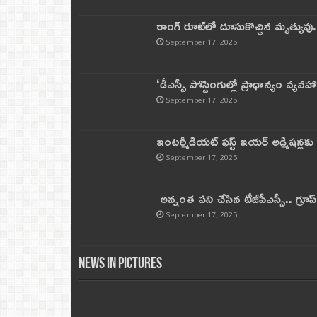
రాంగ్ రూట్‌లో దూసుకొచ్చిన మృత్యువు.
September 17, 2025
‘డీఎస్సీ పోస్టింగుల్లో ప్రాధాన్యం వ్యవహా
September 17, 2025
ఇంటర్మీడియట్ ఫస్ట్‌ ఇయర్‌ అడ్మిషన్లక
September 17, 2025
అన్నంత పని చేసిన టీజీపీఎస్సీ.. గ్రూప్‌ 
September 17, 2025
News in Pictures