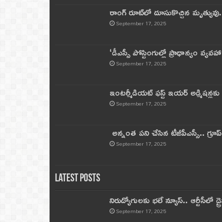
రాంగ్ రూట్‌లో దూసుకొచ్చిన మృత్యువు.
September 17, 2025
‘డీఎస్సీ పోస్టింగుల్లో ప్రాధాన్యం వ్యవహా
September 17, 2025
ఇంటర్మీడియట్ ఫస్ట్‌ ఇయర్‌ అడ్మిషన్లక
September 17, 2025
అన్నంత పని చేసిన టీజీపీఎస్సీ.. గ్రూప్‌ 
September 17, 2025
Latest Posts
నిరుద్యోగులకు భలే న్యూస్.. ఆర్టీసీలో డ్ర
September 17, 2025