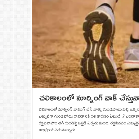
చలికాలంలో మార్నింగ్ వాక్ చేస్తున
చలికాలంలో మార్నింగ్ వాకింగ్ చేసే వాళ్ళు గుండెపోటు వచ్చి
ఎక్కువగా గుండెపోటు రావడానికి గల కారణం ఏమిటి..? ఎండాకాలం,
రక్తప్రవాహం తగ్గి గుండెపై ఒత్తిడి ఏర్పడుతుంది. రక్తపీడనం ఎక్క
అభిప్రాయపడుతున్నారు.