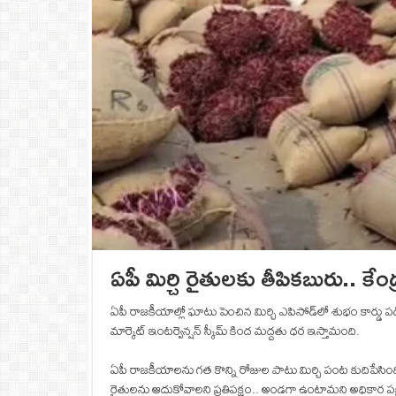
ఏపీ మిర్చి రైతులకు తీపికబురు.. కేం
ఏపీ రాజకీయాల్లో ఘాటు పెంచిన మిర్చి ఎపిసోడ్‌లో శుభం కార్డు పడింద
మార్కెట్‌ ఇంటర్వెన్షన్‌ స్కీమ్‌ కింద మద్దతు ధర ఇస్తామంది.
ఏపీ రాజకీయాలను గత కొన్ని రోజుల పాటు మిర్చి పంట కుదిపేసింది. వ
రైతులను ఆదుకోవాలని ప్రతిపక్షం.. అండగా ఉంటామని అధికార పక్షం 