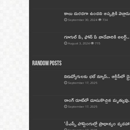
కాలు దురదగా ఉందని ఆస్పత్రికి వెళ్లా
September 30, 2024
734
గూగుల్ పే, ఫోన్ పే వాడేవారికి అలర్ట్
August 3, 2024
715
Random Posts
నిరుద్యోగులకు భలే న్యూస్.. ఆర్టీసీలో డ్ర
September 17, 2025
రాంగ్ రూట్‌లో దూసుకొచ్చిన మృత్యువు.
September 17, 2025
‘డీఎస్సీ పోస్టింగుల్లో ప్రాధాన్యం వ్యవహా
September 17, 2025