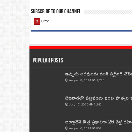
Subscribe to our Channel
Popular Posts
ఇప్పుడు అడవులను నరికి స్మగ్లింగ్ చ
August 8, 2024
1,734
బెజవాడలో పట్టపగలు జంట హత్యల కల
July 17, 2025
1,240
బంగ్లాదేశ్ కొత్త ప్రధానిగా 26 ఏళ్ల నహ
August 6, 2024
802