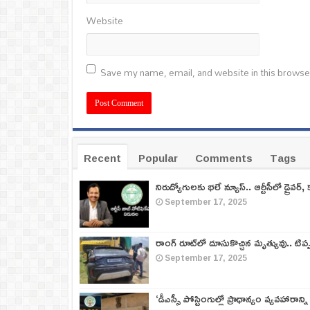
Website
Save my name, email, and website in this browse
Recent
Popular
Comments
Tags
నిరుద్యోగులకు భలే న్యూస్.. ఆర్టీసీలో డ్రైవర్, 
September 17, 2025
రాంగ్ రూట్‌లో దూసుకొచ్చిన మృత్యువు.. టిప
September 17, 2025
‘డీఎస్సీ పోస్టింగుల్లో ప్రాధాన్యం వ్యవహారాన్ని