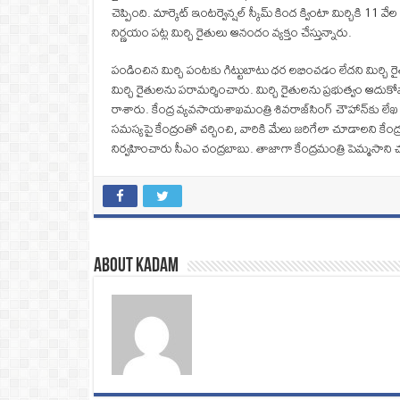
చెప్పింది. మార్కెట్‌ ఇంటర్వెన్షల్‌ స్కీమ్‌ కింద క్వింటా మిర్చికి
నిర్ణయం పట్ల మిర్చి రైతులు ఆనందం వ్యక్తం చేస్తున్నారు.
పండించిన మిర్చి పంటకు గిట్టుబాటు ధర లభించడం లేదని మిర్చి ర
మిర్చి రైతులను పరామర్శించారు. మిర్చి రైతులను ప్రభుత్వం ఆదుకో
రాశారు. కేంద్ర వ్యవసాయశాఖమంత్రి శివరాజ్‌సింగ్‌ చౌహాన్‌కు లేఖ
సమస్యపై కేంద్రంతో చర్చించి, వారికి మేలు జరిగేలా చూడాలని క
నిర్వహించారు సీఎం చంద్రబాబు. తాజాగా కేంద్రమంత్రి పెమ్మసాని చంద్రశ
About Kadam