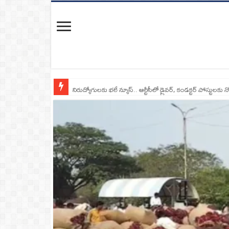
నిరుద్యోగులకు భలే న్యూస్.. ఆర్టీసీలో డ్రైవర్, కండక్టర్‌ పోస్టులకు న