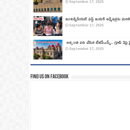
September 17, 2025
ఇంటర్మీడియట్ ఫస్ట్‌ ఇయర్‌ అడ్మిషన్లకు మరి
September 17, 2025
అన్నంత పని చేసిన టీజీపీఎస్సీ.. గ్రూప్‌ 1పై హై
September 17, 2025
Find us on Facebook