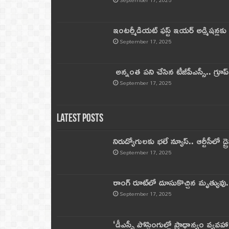
ఇంటర్మీడియట్ ఫస్ట్‌ ఇయర్‌ అడ్మిషన్లక
September 17, 2025
అన్నంత పని చేసిన టీజీపీఎస్సీ.. గ్రూప్‌ 
September 17, 2025
Latest Posts
నిరుద్యోగులకు భలే న్యూస్.. ఆర్టీసీలో డ్ర
September 17, 2025
రాంగ్ రూట్‌లో దూసుకొచ్చిన మృత్యువు.
September 17, 2025
‘డీఎస్సీ పోస్టింగుల్లో ప్రాధాన్యం వ్యవహా