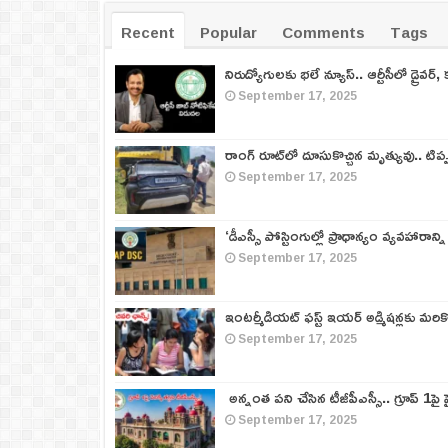
Recent
Popular
Comments
Tags
నిరుద్యోగులకు భలే న్యూస్.. ఆర్టీసీలో డ్రైవర్, 
September 17, 2025
రాంగ్ రూట్‌లో దూసుకొచ్చిన మృత్యువు.. టిప
September 17, 2025
‘డీఎస్సీ పోస్టింగుల్లో ప్రాధాన్యం వ్యవహారాన్ని
September 17, 2025
ఇంటర్మీడియట్ ఫస్ట్‌ ఇయర్‌ అడ్మిషన్లకు మరి
September 17, 2025
అన్నంత పని చేసిన టీజీపీఎస్సీ.. గ్రూప్‌ 1పై హై
September 17, 2025