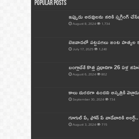
Popular Posts
ఇప్పుడు అడవులను నరికి స్మగ్లింగ్ చ
August 8, 2024
1,734
బెజవాడలో పట్టపగలు జంట హత్యల కల
July 17, 2025
1,240
బంగ్లాదేశ్ కొత్త ప్రధానిగా 26 ఏళ్ల నహ
August 6, 2024
802
కాలు దురదగా ఉందని ఆస్పత్రికి వెళ్లా
September 30, 2024
734
గూగుల్ పే, ఫోన్ పే వాడేవారికి అలర్ట్
August 3, 2024
715