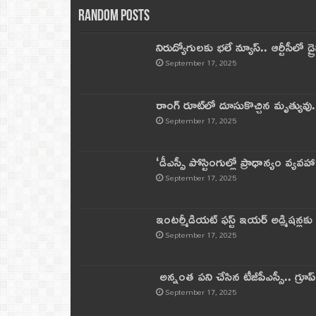
Random Posts
నిరుద్యోగులకు భలే న్యూస్.. ఆర్టీసీలో డ్ర
September 17, 2025
రాంగ్ రూట్‌లో దూసుకొచ్చిన మృత్యువు.
September 17, 2025
‘డీఎస్సీ పోస్టింగుల్లో ప్రాధాన్యం వ్యవహా
September 17, 2025
ఇంటర్మీడియట్ ఫస్ట్‌ ఇయర్‌ అడ్మిషన్లక
September 17, 2025
అన్నంత పని చేసిన టీజీపీఎస్సీ.. గ్రూప్‌ 
September 17, 2025