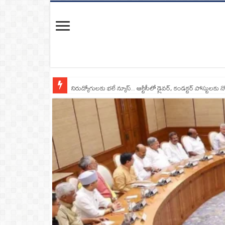
నిరుద్యోగులకు భలే న్యూస్.. ఆర్టీసీలో డ్రైవర్, కండక్టర్‌ పోస్టులకు న