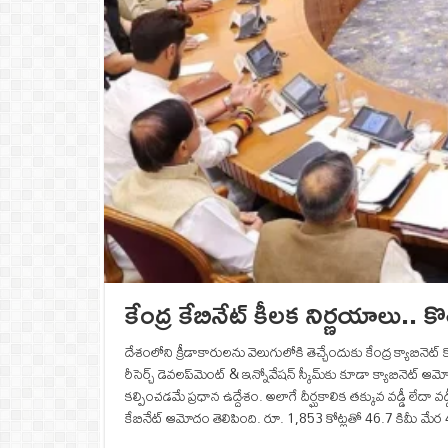
కేంద్ర కేబినేట్ కీలక నిర్ణయాలు.. కొ
దేశంలోని క్రీడాకారులను వెలుగులోకి తెచ్చేందుకు కేంద్ర క్యాబినె
రీసెర్చ్ డెవలప్‌మెంట్ & ఇన్నోవేషన్ స్కీమ్‌‌కు కూడా క్యాబినెట్ ఆమ
కల్పించడమే ప్రధాన ఉద్దేశం. అలాగే దీర్ఘకాలిక తక్కువ వడ్డీ 
కేబినేట్ ఆమోదం తెలిపింది. రూ. 1,853 కోట్లతో 46.7 కిమీ మే