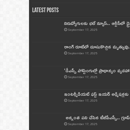
Latest Posts
నిరుద్యోగులకు భలే న్యూస్.. ఆర్టీసీలో డ్ర
September 17, 2025
రాంగ్ రూట్‌లో దూసుకొచ్చిన మృత్యువు.
September 17, 2025
‘డీఎస్సీ పోస్టింగుల్లో ప్రాధాన్యం వ్యవహా
September 17, 2025
ఇంటర్మీడియట్ ఫస్ట్‌ ఇయర్‌ అడ్మిషన్లక
September 17, 2025
అన్నంత పని చేసిన టీజీపీఎస్సీ.. గ్రూప్‌ 
September 17, 2025