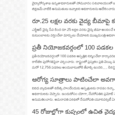
వైద్యారోగ్యశాఖ ఉన్నతాధికారులతో సోమవారం సచివాలయంలో జరిగిన సమ
తక్షణమే వాటికి అనుమతులు ఇవ్వాలని అధికారులను ఆదేశించారు.
రూ.25 లక్షల వరకు వైద్య బీమాపై క
ఎన్టీఆర్ వైద్య సేవ కింద రూ.25 లక్షల వరకు వైద్య బీమా అందించే 
కుటుంబాలకు వర్తించేలా మార్పులు చేయాలని ముఖ్యమంత్రి అధి
ప్రతీ నియోజకవర్గంలో 100 పడకల ఆ
ప్రతీ నియోజకవర్గంలో 100 పడకల ఆస్పత్రిని నిర్మించేలా కార్యా
కాలేజీల పురోగతిపైనా చర్చించారు. రాష్ట్రంలో ప్రస్తుతం ప్రతి వెయ్య
మరో 12,756 పడకలు అందుబాటులోకి తేవాల్సి ఉందని…. దీనిప
ఆరోగ్య సూత్రాలు పాటించేలా అవ
వివిధ వ్యాధులతో చికిత్స పొందేందుకు ఆస్పత్రులకు రావడం కన్
అధికారులకు చెప్పారు. ఇందుకోసం యోగా, నేచరోపతిని ప్రమోట్ 
అనుమతించారు. అమరావతి పరిధిలో నేచురోపతి యూనివర్సిటీ ఏర్పాట
45 రోజుల్లోగా కుప్పంలో ఉచిత వైద్య