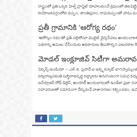
రాష్ట్రంలో ప్రతి ఒక్కరి హెల్త్ ప్రొఫైల్ రూపొందించే క్రమంలో తలప
నియోజకవర్గంలోని కుప్పం, శాంతిపురం, రామకుప్పంతో పాటు మరిన్ని 
ప్రతీ గ్రామానికి ‘ఆరోగ్య రథం’
‘ఆరోగ్యం రథం’తో ప్రతీ పల్లెలోనూ మొబైల్ వైద్యసేవలు అందించా
పథకాన్ని అమలు చేసేందుకు అధికారులు తీసుకొచ్చిన పలురకాల కిట్
మోడల్ ఇంక్లూజివ్ సిటీగా అమరావ
పెర్కిన్స్ ఇండియా – ఎల్.వి. ప్రసాద్ ఐ ఇన్స్టిట్యూట్ భాగస్వామ్
ఐక్యరాజ్యసమితి సుస్థిరాభివృద్ధి లక్ష్యాలకు అనుగుణంగా సమగ్ర వి
ఇన్‌క్లూజివ్ రోడ్ డిజైన్, అందరికీ అందుబాటులో ఉండేలా ప్రజా రవాణా సౌ
సహచరులతో సమానంగా నేర్చుకునే వాతావరణం కల్పించడం, ఉపాధ్యాయ