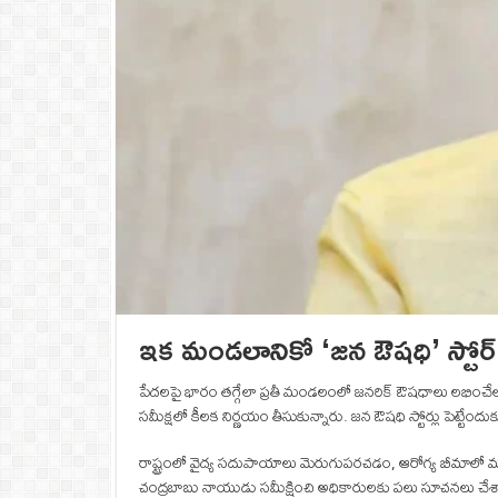
ఇక మండలానికో ‘జన ఔషధి’ స్టోర్..
పేదలపై భారం తగ్గేలా ప్రతీ మండలంలో జనరిక్ ఔషధాలు లభించే
సమీక్షలో కీలక నిర్ణయం తీసుకున్నారు. జన ఔషధి స్టోర్లు పెట్టేందుక
రాష్ట్రంలో వైద్య సదుపాయాలు మెరుగుపరచడం, ఆరోగ్య బీమాలో మార్
చంద్రబాబు నాయుడు సమీక్షించి అధికారులకు పలు సూచనలు చేశార