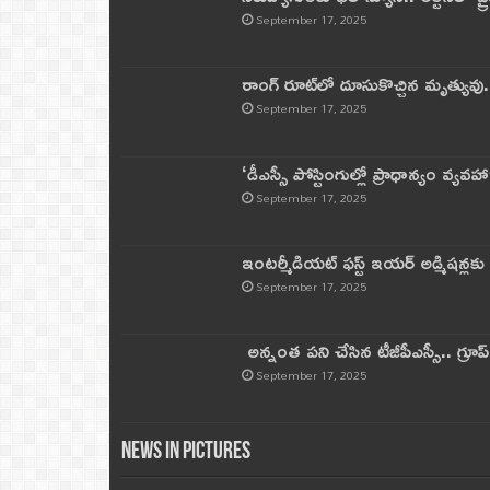
September 17, 2025
రాంగ్ రూట్‌లో దూసుకొచ్చిన మృత్యువు.
September 17, 2025
‘డీఎస్సీ పోస్టింగుల్లో ప్రాధాన్యం వ్యవహా
September 17, 2025
ఇంటర్మీడియట్ ఫస్ట్‌ ఇయర్‌ అడ్మిషన్లక
September 17, 2025
అన్నంత పని చేసిన టీజీపీఎస్సీ.. గ్రూప్‌ 
September 17, 2025
News in Pictures