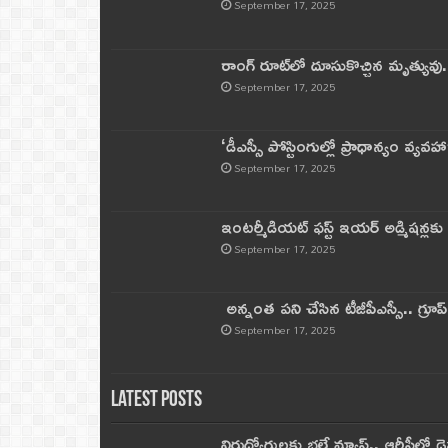
September 17, 2025
రాంగ్ రూట్‌లో దూసుకొచ్చిన మృత్యువు.
September 17, 2025
‘డీఎస్సీ పోస్టింగుల్లో ప్రాధాన్యం వ్యవహా
September 17, 2025
ఇంటర్మీడియట్ ఫస్ట్‌ ఇయర్‌ అడ్మిషన్లక
September 17, 2025
అన్నంత పని చేసిన టీజీపీఎస్సీ.. గ్రూప్‌ 
September 17, 2025
Latest Posts
నిరుద్యోగులకు భలే న్యూస్.. ఆర్టీసీలో డ్ర