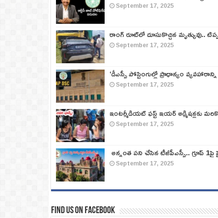
September 17, 2025
రాంగ్ రూట్‌లో దూసుకొచ్చిన మృత్యువు.. టిప
September 17, 2025
‘డీఎస్సీ పోస్టింగుల్లో ప్రాధాన్యం వ్యవహారాన్ని
September 17, 2025
ఇంటర్మీడియట్ ఫస్ట్‌ ఇయర్‌ అడ్మిషన్లకు మరి
September 17, 2025
అన్నంత పని చేసిన టీజీపీఎస్సీ.. గ్రూప్‌ 1పై హై
September 17, 2025
Find us on Facebook