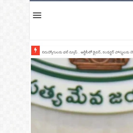
నిరుద్యోగులకు భలే న్యూస్.. ఆర్టీసీలో డ్రైవర్, కండక్టర్‌ పోస్టులకు న