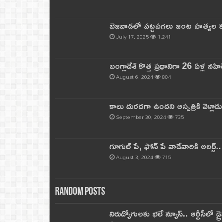
బెజవాడలో పట్టపగలు జంట హత్యల కల
July 17, 2025
1,241
బంగ్లాదేశ్ కొత్త ప్రధానిగా 26 ఏళ్ల నహ
August 6, 2024
804
కాలు దురదగా ఉందని ఆస్పత్రికి వెళ్లా
September 30, 2024
735
గూగుల్ పే, ఫోన్ పే వాడేవారికి అలర్ట్
August 3, 2024
715
Random Posts
నిరుద్యోగులకు భలే న్యూస్.. ఆర్టీసీలో డ్ర