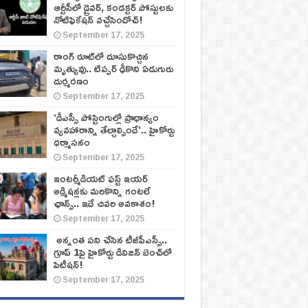
ఆర్టీసీలో డ్రైవర్, కండక్టర్‌ పోస్టులకు
నోటిఫికేషన్‌ వచ్చేసిందోచ్‌!
September 17, 2025
రాంగ్ రూట్‌లో దూసుకొచ్చిన
మృత్యువు.. టిప్పర్ ఢీకొని ఏడుగురు
దుర్మరణం
September 17, 2025
‘డీఎస్సీ పోస్టింగుల్లో ప్రాధాన్యం
వ్యవహారాన్ని తేల్చాల్సిందే’.. హైకోర్టు
ధర్మాసనం
September 17, 2025
ఇంటర్మీడియట్ ఫస్ట్‌ ఇయర్‌
అడ్మిషన్లకు మరికొన్ని గంటలే
ఛాన్స్‌.. ఇదే చివరి అవకాశం!
September 17, 2025
అన్నంత పని చేసిన టీజీపీఎస్సీ..
గ్రూప్‌ 1పై హైకోర్టు డివిజన్‌ బెంచ్‌లో
పిటీషన్‌!
September 17, 2025