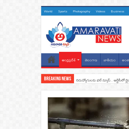
World
Sports
Photography
Videos
Business
ఆంధ్రప్రదేశ్
తెలంగాణ
జాతీయం
అంతర
Breaking News
నిరుద్యోగులకు భలే న్యూస్.. ఆర్టీసీలో డ్ర