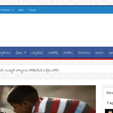
Fashion
Jobs
Travel
్జాతీయం
క్రీడలు
ఎడ్యుకేషన్
పాలిటిక్స్
ఫొటోలు
వీడియోలు
సినిమా
బిజి
ైవర్, కండక్టర్‌ పోస్టులకు నోటిఫికేషన్‌ వచ్చేసిందోచ్‌!
Re
Ta