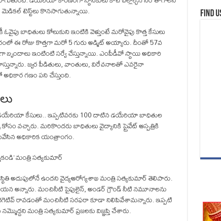
 కొనసాగుతుంది. డయేరియా కారణంగా స్థానికులు కాచి చల్లార్చిన నీరే తాగాలని
 మెడికల్ టెస్ట్‌లు కొనసాగుతున్నాయి.
Find u
ీ ఓవైపు బాధితులు కోలుకుని ఇంటికి వెళ్తుంటే మరోవైపు కొత్త కేసులు
బిరంలో ఈ రోజు కొత్తగా మరో 5 గురు అడ్మిట్ అయ్యారు. దీంతో 57వ
 బృందాలు ఇంటింటి సర్వే చేస్తున్నాయి. ఎంపీడీవో స్థాయి అధికారి
హిస్తున్నారు. జ్వర పీడితులు, వాంతులు, విరేచనాలతో ఎవరైనా
 అధికార గణం పని చేస్తుంది.
ులు
 డయేరియా కేసులు.. ఇప్పటివరకు 100 దాటిన డయేరియా బాధితుల
్స కోసం వచ్చారు. మరికొందరు బాధితులు వైద్యానికి ప్రైవేట్‌ ఆస్పత్రికి
నిలిపివేసిన అధికారిక యంత్రాంగం.
డి’ మంత్రి సత్యకుమార్
్థితి అదుపులోనే ఉందని వైద్యఆరోగ్యశాఖ మంత్రి సత్యకుమార్‌ తెలిపారు.
 ఆయన అన్నారు. మంచినీటి పైపులైన్‌, అండర్‌ గ్రౌండ్‌ నీటి నమూనాలను
్‌ నెగెటివ్‌ రావడంతో మంచినీటి సరఫరా కూడా నిలిపివేశామన్నారు. ఇప్పటి
దని మంత్రి సత్యకుమార్‌ ప్రజలకు విజ్ఞప్తి చేశారు.