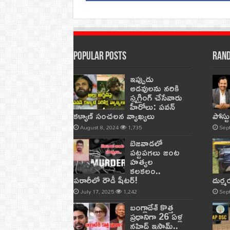
Popular Posts
Rand
ఇప్పుడు
అడవులను నరికి
స్మగ్లింగ్ చేసేవారు
హీరోలు: పవన్
కళ్యాణ్ సంచలన వ్యాఖ్యలు
పోస్ట
August 8, 2024
1,735
Sep
బెజవాడలో
పట్టపగలు జంట
హత్యల
కలకలం..
పరారీలో రౌడీ షీటర్‌!
దుర్
July 17, 2025
1,242
Sep
బంగ్లాదేశ్ కొత్త
ప్రధానిగా 26 ఏళ్ల
నహిద్ ఇస్లామ్..