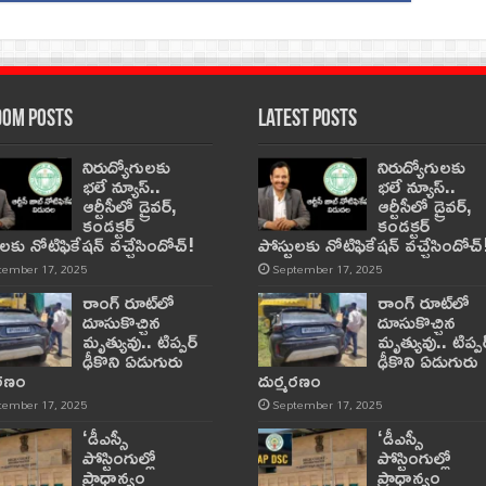
om Posts
Latest Posts
నిరుద్యోగులకు
నిరుద్యోగులకు
భలే న్యూస్..
భలే న్యూస్..
ఆర్టీసీలో డ్రైవర్,
ఆర్టీసీలో డ్రైవర్,
కండక్టర్‌
కండక్టర్‌
ులకు నోటిఫికేషన్‌ వచ్చేసిందోచ్‌!
పోస్టులకు నోటిఫికేషన్‌ వచ్చేసిందోచ్‌
tember 17, 2025
September 17, 2025
రాంగ్ రూట్‌లో
రాంగ్ రూట్‌లో
దూసుకొచ్చిన
దూసుకొచ్చిన
మృత్యువు.. టిప్పర్
మృత్యువు.. టిప్పర
ఢీకొని ఏడుగురు
ఢీకొని ఏడుగురు
మరణం
దుర్మరణం
tember 17, 2025
September 17, 2025
‘డీఎస్సీ
‘డీఎస్సీ
పోస్టింగుల్లో
పోస్టింగుల్లో
ప్రాధాన్యం
ప్రాధాన్యం