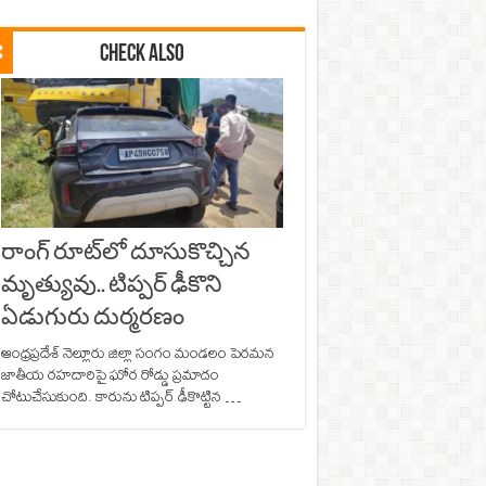
Check Also
రాంగ్ రూట్‌లో దూసుకొచ్చిన
మృత్యువు.. టిప్పర్ ఢీకొని
ఏడుగురు దుర్మరణం
ఆంధ్రప్రదేశ్ నెల్లూరు జిల్లా సంగం మండలం పెరమన
జాతీయ రహదారిపై ఘోర రోడ్డు ప్రమాదం
చోటుచేసుకుంది. కారును టిప్పర్‌ ఢీకొట్టిన …