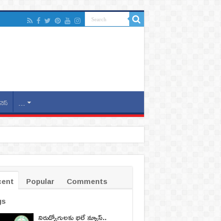
నెస్
…
cent
Popular
Comments
gs
నిరుద్యోగులకు భలే న్యూస్..