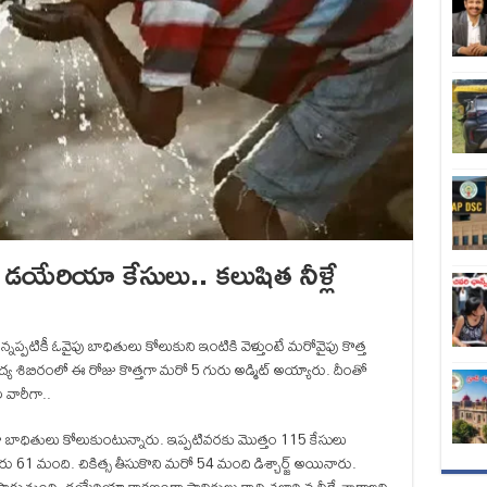
యేరియా కేసులు.. కలుషిత నీళ్లే
్పటికీ ఓవైపు బాధితులు కోలుకుని ఇంటికి వెళ్తుంటే మరోవైపు కొత్త
ద్య శిబిరంలో ఈ రోజు కొత్తగా మరో 5 గురు అడ్మిట్ అయ్యారు. దీంతో
 వారీగా..
బాధితులు కోలుకుంటున్నారు. ఇప్పటివరకు మొత్తం 115 కేసులు
ారు 61 మంది. చికిత్స తీసుకొని మరో 54 మంది డిశ్చార్జ్ అయినారు.