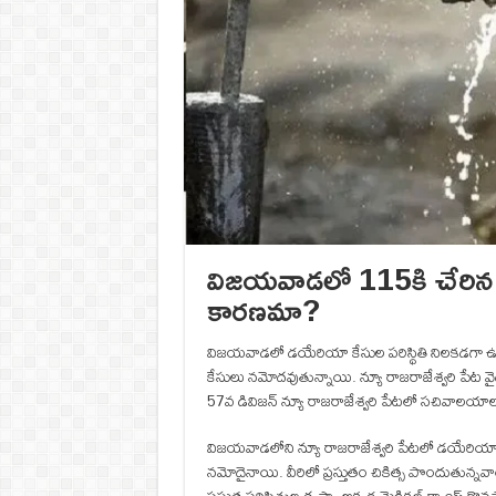
విజయవాడలో 115కి చేరిన డ
కారణమా?
విజయవాడలో డయేరియా కేసుల పరిస్థితి నిలకడగా ఉన్నప
కేసులు నమోదవుతున్నాయి. న్యూ రాజరాజేశ్వరి పేట వై
57వ డివిజన్ న్యూ రాజరాజేశ్వరి పేటలో సచివాలయాల
విజయవాడలోని న్యూ రాజరాజేశ్వరి పేటలో డయేరియా 
న‌మోదైనాయి. వీరిలో ప్రస్తుతం చికిత్స పొందుతున్నవ