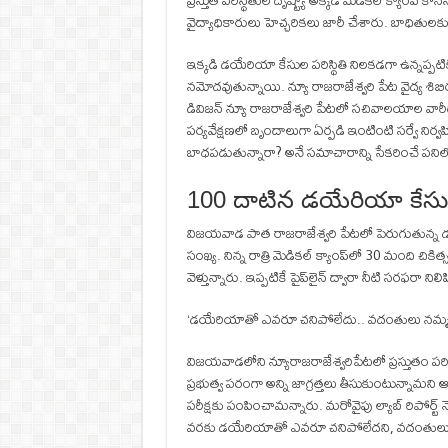
ప్రస్తుత పరిస్థితుల దృష్ట్యా అక్కడ మెడికల్ క్యాంప్
వైద్యాధికారులు హెచ్చరికలు జారీ చేశారు. బాధితులకు
ఇక్కడి డయేరియా కేసుల పరిస్థితి నిలకడగా ఉన్నప్పటిక
నమోదవుతున్నాయి. న్యూ రాజరాజేశ్వరి పేట వైద్య శి
డివిజన్ న్యూ రాజరాజేశ్వరి పేటలో సచివాలయాల వారీగా
పర్యవేక్షణలో బృందాలుగా ఏర్పడి ఇంటింటి సర్వే నిర్వ
బాధపడుతున్నారా? అనే సమాచారాన్ని సేకరించే పనిలో
100 దాటిన డయేరియా కేస
విజయవాడ పాత రాజరాజేశ్వరి పేటలో పెరుగుతున్న
సంఖ్య. నిన్న రాత్రి మెడికల్‌ క్యాంప్‌లో 30 మంది చికిత
వెళ్తున్నారు. ఇప్పటికే పైప్‌లైన్‌ ద్వారా నీటి సరఫరా 
‘డయేరియాతో ఎవరూ చనిపోలేదు.. వదంతులు నమ్మకం
విజయవాడలోని న్యూరాజరాజేశ్వరిపేటలో ప్రస్తుతం పరిస
ప్రభుత్వ పరంగా అన్ని జాగ్రత్తలు తీసుకుంటున్నామని
పరీక్షకు పంపించామన్నారు. మరోవైపు ల్యాబ్‌ రిపోర్ట
వరకు డయేరియాతో ఎవరూ చనిపోలేదని, వదంతులు నమ్మొద్