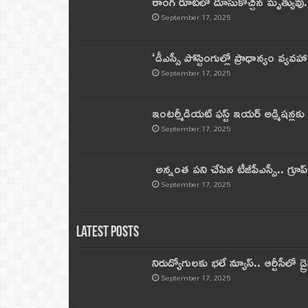
రాంగ్ రూట్‌లో దూసుకొచ్చిన మృత్యువు.
September 17, 2025
‘డీఎస్సీ పోస్టింగుల్లో ప్రాధాన్యం వ్యవహా
September 17, 2025
ఇంటర్మీడియట్ ఫస్ట్‌ ఇయర్‌ అడ్మిషన్లక
September 17, 2025
అన్నంత పని చేసిన టీజీపీఎస్సీ.. గ్రూప్‌ 
September 17, 2025
Latest Posts
నిరుద్యోగులకు భలే న్యూస్.. ఆర్టీసీలో డ్ర
September 17, 2025