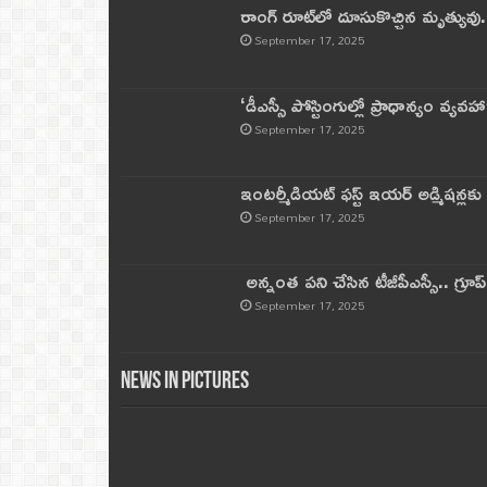
రాంగ్ రూట్‌లో దూసుకొచ్చిన మృత్యువు.
September 17, 2025
‘డీఎస్సీ పోస్టింగుల్లో ప్రాధాన్యం వ్యవహా
September 17, 2025
ఇంటర్మీడియట్ ఫస్ట్‌ ఇయర్‌ అడ్మిషన్లక
September 17, 2025
అన్నంత పని చేసిన టీజీపీఎస్సీ.. గ్రూప్‌ 
September 17, 2025
News in Pictures