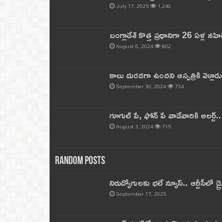
July 17, 2025
1,240
బంగ్లాదేశ్ కొత్త ప్రధానిగా 26 ఏళ్ల నహ
August 6, 2024
802
కాలు దురదగా ఉందని ఆస్పత్రికి వెళ్లా
September 30, 2024
734
గూగుల్ పే, ఫోన్ పే వాడేవారికి అలర్ట్
August 3, 2024
715
Random Posts
నిరుద్యోగులకు భలే న్యూస్.. ఆర్టీసీలో డ్ర
September 17, 2025