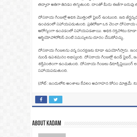
తద్వారా అతిగా తినడం తగ్గుతుంది. దాంతో మీరు ఈజీగా బరువు 
దోసకాయ గింజల్లో అధిక మొత్తంలో ఫైబర్ ఉంటుంది. ఇది జీర్ణవ
ఉంచడంలో సహాయపడుతుంది. ప్రతిరోజూ ఒక చెంచా దోసకాయ గిం
ఆరోగ్యంగా ఉంచడంలో సహాయపడతాయి. అధిక రక్తపోటు కూడా అదుపు
ఆస్టియోపోరోసిస్ వంటి సమస్యలను దూరం చేసుకోవచ్చు.
దోసకాయ గింజలను చర్మ సంరక్షణకు కూడా ఉపయోగిస్తారు. ఇందులో 
నుండి ఉపశమనం లభిస్తుంది. దోసకాయ గింజల్లో ఉండే ఫైబర్, ఇత
శక్తివంతంగా ఉంచుతుంది. దోసకాయ గింజలు డిటాక్సిఫైయింగ్ 
సహాయపడుతుంది.
(నోట్‌: ఇందులోని అంశాలు కేవలం అవగాహన కోసం మాత్రమే. ని
About Kadam