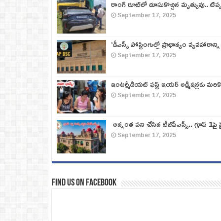
రాంగ్ రూట్‌లో దూసుకొచ్చిన మృత్యువు.. టిప
September 17, 2025
‘డీఎస్సీ పోస్టింగుల్లో ప్రాధాన్యం వ్యవహారాన్ని
September 17, 2025
ఇంటర్మీడియట్ ఫస్ట్‌ ఇయర్‌ అడ్మిషన్లకు మరి
September 17, 2025
అన్నంత పని చేసిన టీజీపీఎస్సీ.. గ్రూప్‌ 1పై హై
September 17, 2025
Find us on Facebook