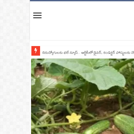
నిరుద్యోగులకు భలే న్యూస్.. ఆర్టీసీలో డ్రైవర్, కండక్టర్‌ పోస్టులకు న
రాంగ్ రూట్‌లో దూసుకొచ్చిన మృత్యువు.. టిప్పర్ ఢీకొని ఏడుగురు