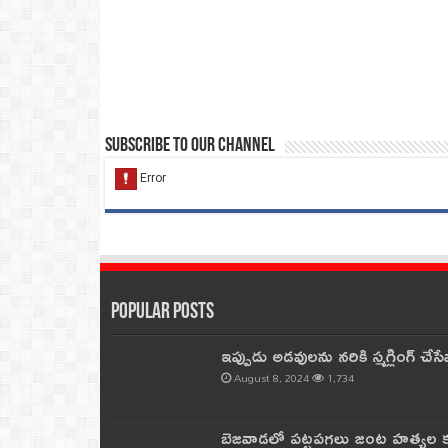
Subscribe to our Channel
Popular Posts
ఇప్పుడు అడవులను నరికి స్మగ్లింగ్ చ
August 8, 2024
1,734
బెజవాడలో పట్టపగలు జంట హత్యల కల