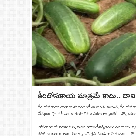
కీరదోసకాయ మాత్రమే కాదు.. దాని
కీర దోసకాయ లాభాలు మనందరికీ తెలిసిందే. అయితే, కీర దోసకా
చేస్తుంది. హై బీపీ నుంచి డయాబెటిస్ వరకు అన్నింటికీ దివ్యౌష
దోసకాయలో విటమిన్ సి, ఇతర యాంటీఆక్సిడెంట్లు ఉంటాయి. ఇవి రో
కలిగి ఉంటుంది. ఇది శరీరాన్ని ఇన్ఫెక్షన్ నుండి కాపాడుతుంది. 