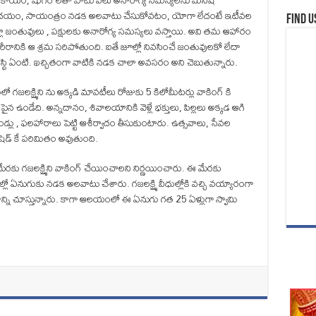
బకాయం, షుగర్ లతో పాటు పలు అనారోగ్య సమస్యలను మనిషి
 ఉదయం, సాయంత్రం నడక అలవాటు చేసుకోవటం, యోగా లేదంటే ఇటీవల
Find u
లా జంతువులు , పక్షులకు అనారోగ్య సమస్యలు వస్తాయి. అవి తమ ఆహారం
నికి ఆ శ్రమ సరిపోతుంది. ఐతే జూల్లో నివసించే జంతువులకో లేదా
స్థి ఏంటి. ఖచ్చితంగా వాటికి నడక చాలా అవసరం అని చెబుతున్నారు.
లక్ష్మిని ను అక్కడి మావటీలు రోజుకు 5 కిలోమీటర్లు వాకింగ్ కి
ైన ఉండేది. అన్నదానం, శివాలయానికి వెళ్లే భక్తులు, పిల్లలు అక్కడ ఆగి
పండ్లు , ఫలహారాలు పెట్టి ఆశీర్వాదం తీసుకుంటారు. ఉత్సవాలు, సేవల
డ్ కే పరిమితం అవుతుంది.
ు గజలక్ష్మిని వాకింగ్ చేయించాలని నిర్ణయించారు. ఈ మేరకు
లో ఏనుగుకు నడక అలవాటు చేశారు. గజలక్ష్మి వీధుల్లోకి వచ్చి వయ్యారంగా
దాన్ని చూస్తున్నారు. కాగా ఆలయంలో ఈ ఏనుగు గత 25 ఏళ్లుగా స్వామి