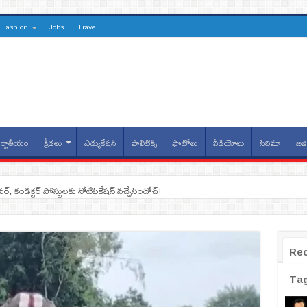
Fashion
Jobs
Travel
్జాతీయం
క్రీడలు
ఎడ్యుకేషన్
పాలిటిక్స్
ఫొటోలు
వీడియోలు
సినిమా
బిజి
ైవర్, కండక్టర్‌ పోస్టులకు నోటిఫికేషన్‌ వచ్చేసిందోచ్‌!
Re
Ta