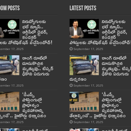
om Posts
Latest Posts
నిరుద్యోగులకు
నిరుద్యోగులకు
భలే న్యూస్..
భలే న్యూస్..
ఆర్టీసీలో డ్రైవర్,
ఆర్టీసీలో డ్రైవర్,
కండక్టర్‌
కండక్టర్‌
ులకు నోటిఫికేషన్‌ వచ్చేసిందోచ్‌!
పోస్టులకు నోటిఫికేషన్‌ వచ్చేసిందోచ్‌
tember 17, 2025
September 17, 2025
రాంగ్ రూట్‌లో
రాంగ్ రూట్‌లో
దూసుకొచ్చిన
దూసుకొచ్చిన
మృత్యువు.. టిప్పర్
మృత్యువు.. టిప్పర
ఢీకొని ఏడుగురు
ఢీకొని ఏడుగురు
మరణం
దుర్మరణం
tember 17, 2025
September 17, 2025
‘డీఎస్సీ
‘డీఎస్సీ
పోస్టింగుల్లో
పోస్టింగుల్లో
ప్రాధాన్యం
ప్రాధాన్యం
వ్యవహారాన్ని
వ్యవహారాన్ని
ాల్సిందే’.. హైకోర్టు ధర్మాసనం
తేల్చాల్సిందే’.. హైకోర్టు ధర్మాసనం
tember 17, 2025
September 17, 2025
ఇంటర్మీడియట్
ఇంటర్మీడియట్