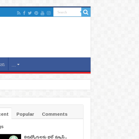
నెస్
…
cent
Popular
Comments
gs
నిరుద్యోగులకు భలే న్యూస్..