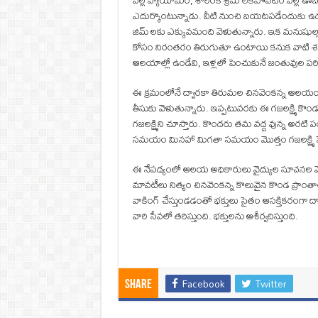
వల్ల వ్యాయామం, శారీరక శ్రమ లేకపోవటం వల్ల ఊ
ఎదుర్కొంటున్నాడు. వీటి నుంచి బయటపడేందుకు
జిమ్ లకు ఎక్కువమంది వెళుతున్నారు. ఇక మనుషుల్
కోసం నిరంతరం తిరుగుతూ ఉంటాయి కనుక వాటి శరీరా
ఆలయాల్లో ఉండేవి, ఇళ్లలో పెంచుకునే జంతువుల పరి
ఈ క్రమంలోనే ద్వారకా తిరుమల చినవెంకన్న ఆలయంలో గజ
తీసుకు వెళుతున్నారు. ఇప్పటువరకు ఈ గజలక్ష్మి కొండప
గజలక్ష్మిని చూస్తారు. కొందరు తమ వద్ద వున్న అరటి 
సమయం మినహా మిగతా సమయం మొత్తం గజలక్ష్మి షె
ఈ నేపధ్యంలో ఆలయ అధికారులు వైద్యుల సూచనల మేరక
మావటీలు నిత్యం చినవెంకన్న కొలువైన కొండ ప్రాంతాల్
వాకింగ్ చేస్తుండడంతో భక్తులు సైతం ఆసక్తికరంగా 
వారి సేవలో తరిస్తుంది. భక్తులను ఆశీర్వదిస్తుంది.
Facebook
Twitter
Share