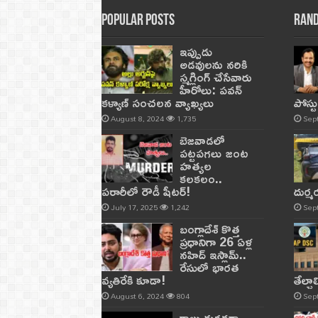
Popular Posts
Rand
ఇప్పుడు
అడవులను నరికి
స్మగ్లింగ్ చేసేవారు
హీరోలు: పవన్
కళ్యాణ్ సంచలన వ్యాఖ్యలు
పోస్ట
August 8, 2024
1,735
Sep
బెజవాడలో
పట్టపగలు జంట
హత్యల
కలకలం..
పరారీలో రౌడీ షీటర్‌!
దుర్
July 17, 2025
1,242
Sep
బంగ్లాదేశ్ కొత్త
ప్రధానిగా 26 ఏళ్ల
నహిద్ ఇస్లామ్..
రేసులో భారత
వ్యతిరేకి కూడా!
తేల్చ
August 6, 2024
804
Sep
కాలు దురదగా