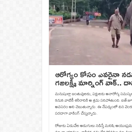
ఆరోగ్యం కోసం ఎవరైనా నడవ
గజలక్ష్మి మార్నింగ్ వాక్..
మనుషుల్లా జంతువులకు, పక్షులకు అనారోగ్య సమస
కనుక వాటికీ శరీరానికి ఆ శ్రమ సరిపోతుంది. ఐతే 
అవసరం అని చెబుతున్నారు. ఈ నేపధ్యంలో చిన వెం
సరదాగా వాకింగ్ చేస్తున్నారు.
రోజుకు ఏడువేల అడుగులు నడిస్తే మనిషి ఆయుఃప్రమ