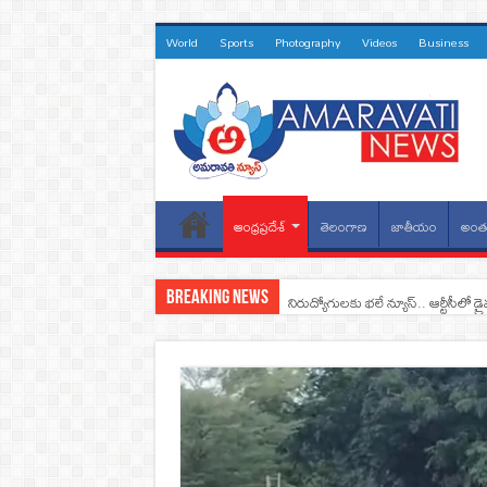
World
Sports
Photography
Videos
Business
ఆంధ్రప్రదేశ్
తెలంగాణ
జాతీయం
అంతర
Breaking News
నిరుద్యోగులకు భలే న్యూస్.. ఆర్టీసీలో డ్ర