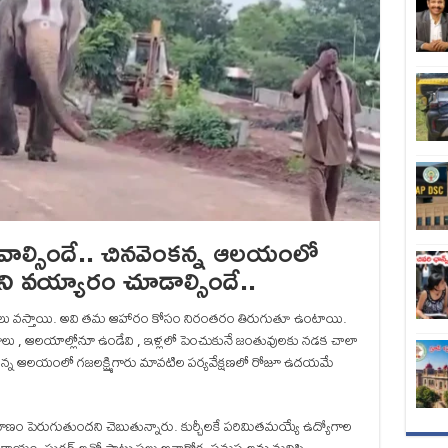
ాల్సిందే.. చినవెంకన్న ఆలయంలో
 దాని వయ్యారం చూడాల్సిందే..
్యలు వస్తాయి. అవి తమ ఆహారం కోసం నిరంతరం తిరుగుతూ ఉంటాయి.
జూలు , ఆలయాల్లోనూ ఉండేవి , ఇళ్లలో పెంచుకునే జంతువులకు నడక చాలా
కన్న ఆలయంలో గజలక్ష్మిగారు మావటిల పర్యవేక్షణలో రోజూ ఉదయమే
ాణం పెరుగుతుందని చెబుతున్నారు. కుర్చీలకే పరిమితమయ్యే ఉద్యోగాల