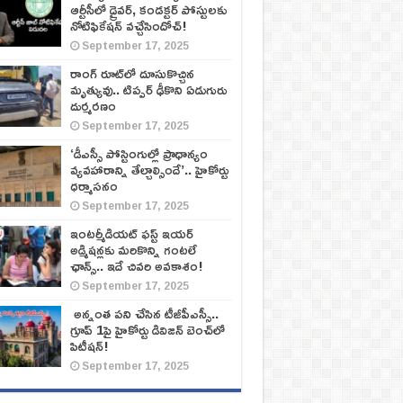
ఆర్టీసీలో డ్రైవర్, కండక్టర్‌ పోస్టులకు
నోటిఫికేషన్‌ వచ్చేసిందోచ్‌!
September 17, 2025
రాంగ్ రూట్‌లో దూసుకొచ్చిన
మృత్యువు.. టిప్పర్ ఢీకొని ఏడుగురు
దుర్మరణం
September 17, 2025
‘డీఎస్సీ పోస్టింగుల్లో ప్రాధాన్యం
వ్యవహారాన్ని తేల్చాల్సిందే’.. హైకోర్టు
ధర్మాసనం
September 17, 2025
ఇంటర్మీడియట్ ఫస్ట్‌ ఇయర్‌
అడ్మిషన్లకు మరికొన్ని గంటలే
ఛాన్స్‌.. ఇదే చివరి అవకాశం!
September 17, 2025
అన్నంత పని చేసిన టీజీపీఎస్సీ..
గ్రూప్‌ 1పై హైకోర్టు డివిజన్‌ బెంచ్‌లో
పిటీషన్‌!
September 17, 2025