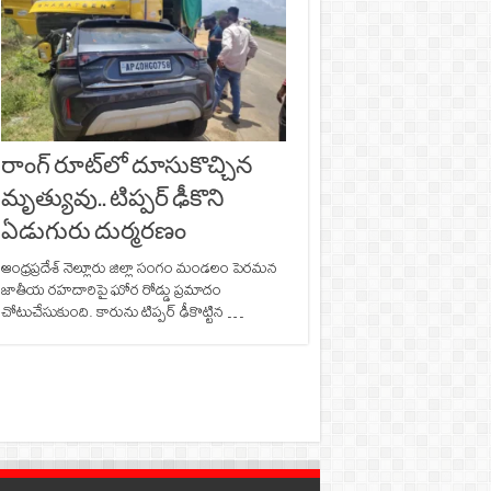
రాంగ్ రూట్‌లో దూసుకొచ్చిన
మృత్యువు.. టిప్పర్ ఢీకొని
ఏడుగురు దుర్మరణం
ఆంధ్రప్రదేశ్ నెల్లూరు జిల్లా సంగం మండలం పెరమన
జాతీయ రహదారిపై ఘోర రోడ్డు ప్రమాదం
చోటుచేసుకుంది. కారును టిప్పర్‌ ఢీకొట్టిన …