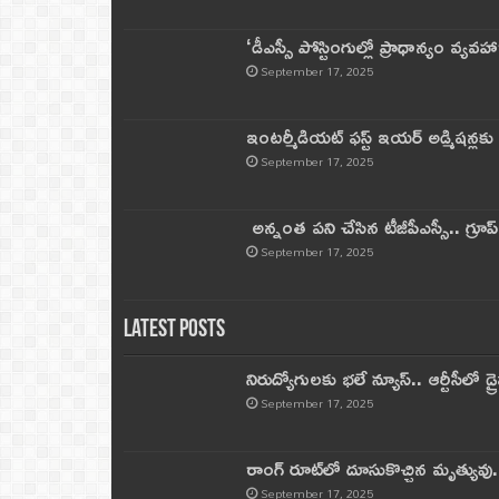
‘డీఎస్సీ పోస్టింగుల్లో ప్రాధాన్యం వ్యవహా
September 17, 2025
ఇంటర్మీడియట్ ఫస్ట్‌ ఇయర్‌ అడ్మిషన్లక
September 17, 2025
అన్నంత పని చేసిన టీజీపీఎస్సీ.. గ్రూప్‌ 
September 17, 2025
Latest Posts
నిరుద్యోగులకు భలే న్యూస్.. ఆర్టీసీలో డ్ర
September 17, 2025
రాంగ్ రూట్‌లో దూసుకొచ్చిన మృత్యువు.
September 17, 2025