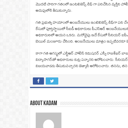
మొదటి సారిగా గతంలో ఇంటలిజెన్స్ చీఫ్ గా పనిచేసిన వ్యక్తి
అదుపులోకి తీసుకున్నారు.
గత ప్రభుత్వ హయాంలో ఆంజనేయులు ఇంటెలిజెన్స్‌ చీఫ్‌గా పని చేశా
కేసులో పూర్తిస్థాయిలో సీఐడీ అధికారులు పీఎస్‌ఆర్‌ ఆంజనేయులు
అధికారులలో ఆయన ఒకరు. మరోవైపు ఇదే కేసులో సీనియర్‌ ఐపీఎస్‌ అ
బెయిల్‌ మంజూరు చేసింది. ఆంజనేయులు మాత్రం ఇప్పటివరకూ బెయి
కాగా గత ఆగస్టులో ఎన్టీఆర్ పోలీస్ కమిషనర్ ఎస్వీ రాజశేఖర్ బాబుక
విద్యాసాగర్‌తో అధికారులు కుట్ర పన్నారని ఆరోపించారు. సీనియర్
విజయవాడకు తీసుకువచ్చారని జెత్వానీ ఆరోపించారు. తనను, తన తల్ల
About Kadam