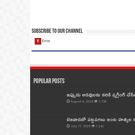
Subscribe to our Channel
Popular Posts
ఇప్పుడు అడవులను నరికి స్మగ్లింగ్ చ
August 8, 2024
1,736
బెజవాడలో పట్టపగలు జంట హత్యల కల
July 17, 2025
1,242