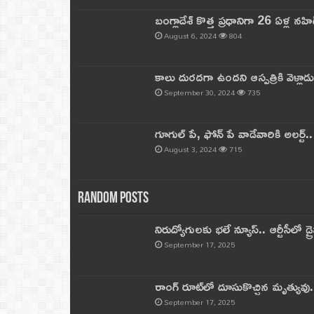
బంగ్లాదేశ్ కొత్త ప్రధానిగా 26 ఏళ్ల నహ
August 6, 2024
804
కాలు దురదగా ఉందని ఆస్పత్రికి వెళ్లా
September 30, 2024
735
గూగుల్ పే, ఫోన్ పే వాడేవారికి అలర్ట్
August 3, 2024
715
Random Posts
నిరుద్యోగులకు భలే న్యూస్.. ఆర్టీసీలో డ్ర
September 17, 2025
రాంగ్ రూట్‌లో దూసుకొచ్చిన మృత్యువు.
September 17, 2025