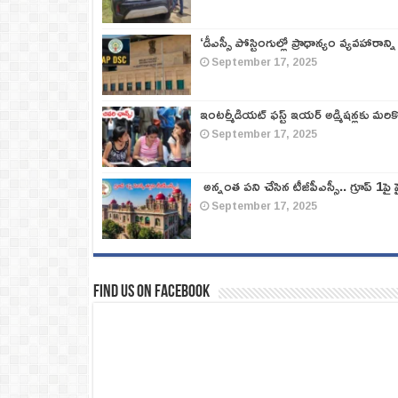
‘డీఎస్సీ పోస్టింగుల్లో ప్రాధాన్యం వ్యవహారాన్ని
September 17, 2025
ఇంటర్మీడియట్ ఫస్ట్‌ ఇయర్‌ అడ్మిషన్లకు మరి
September 17, 2025
అన్నంత పని చేసిన టీజీపీఎస్సీ.. గ్రూప్‌ 1పై హై
September 17, 2025
Find us on Facebook