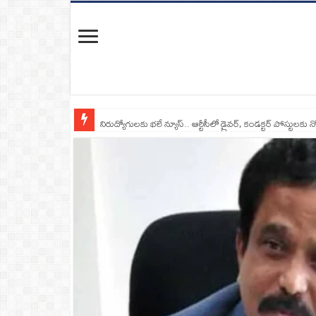
నిరుద్యోగులకు భలే న్యూస్.. ఆర్టీసీలో డ్రైవర్, కండక్టర్‌ పోస్టులకు న