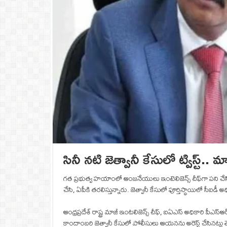
సినీ నటి జెత్వానీ కేసులో ట్విస్ట్.
గత ప్రభుత్వ హయాంలో ఆంజనేయులు ఇంటెలిజెన్స్‌ చీఫ్‌గా పని చేస
చేసి, ఏపీకి తరలిస్తున్నారు. జెత్వానీ కేసులో పూర్తిస్థాయిలో సీఐ
ఆంధ్రప్రదేశ్‌ రాష్ట్ర మాజీ ఇంటలిజెన్స్ చీఫ్, ఐఏఎస్ అధికార
కాందాంబరి జెత్వానీ కేసులో పోలీసులు ఆయనను అరెస్ట్ చేసినట్లు త