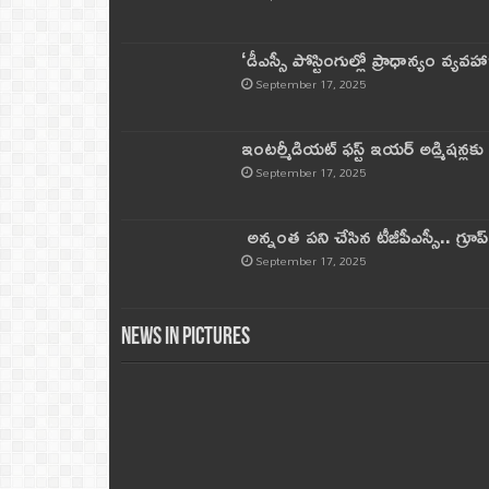
‘డీఎస్సీ పోస్టింగుల్లో ప్రాధాన్యం వ్యవహా
September 17, 2025
ఇంటర్మీడియట్ ఫస్ట్‌ ఇయర్‌ అడ్మిషన్లక
September 17, 2025
అన్నంత పని చేసిన టీజీపీఎస్సీ.. గ్రూప్‌ 
September 17, 2025
News in Pictures