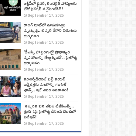
ఆర్టీసీలో డ్రైవర్, కండక్టర్‌ పోస్టులకు
నోటిఫికేషన్‌ వచ్చేసిందోచ్‌!
September 17, 2025
రాంగ్ రూట్‌లో దూసుకొచ్చిన
మృత్యువు.. టిప్పర్ ఢీకొని ఏడుగురు
దుర్మరణం
September 17, 2025
‘డీఎస్సీ పోస్టింగుల్లో ప్రాధాన్యం
వ్యవహారాన్ని తేల్చాల్సిందే’.. హైకోర్టు
ధర్మాసనం
September 17, 2025
ఇంటర్మీడియట్ ఫస్ట్‌ ఇయర్‌
అడ్మిషన్లకు మరికొన్ని గంటలే
ఛాన్స్‌.. ఇదే చివరి అవకాశం!
September 17, 2025
అన్నంత పని చేసిన టీజీపీఎస్సీ..
గ్రూప్‌ 1పై హైకోర్టు డివిజన్‌ బెంచ్‌లో
పిటీషన్‌!
September 17, 2025