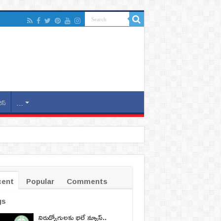
ెస్
…
cent
Popular
Comments
gs
నిరుద్యోగులకు భలే న్యూస్..