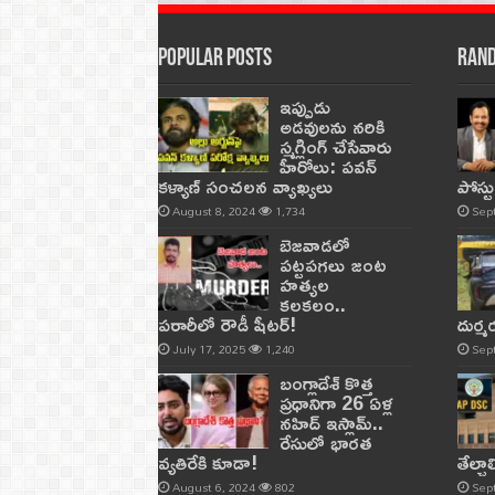
Popular Posts
Rand
ఇప్పుడు
అడవులను నరికి
స్మగ్లింగ్ చేసేవారు
హీరోలు: పవన్
కళ్యాణ్ సంచలన వ్యాఖ్యలు
పోస్ట
August 8, 2024
1,734
Sep
బెజవాడలో
పట్టపగలు జంట
హత్యల
కలకలం..
పరారీలో రౌడీ షీటర్‌!
దుర్
July 17, 2025
1,240
Sep
బంగ్లాదేశ్ కొత్త
ప్రధానిగా 26 ఏళ్ల
నహిద్ ఇస్లామ్..
రేసులో భారత
వ్యతిరేకి కూడా!
తేల్చ
August 6, 2024
802
Sep