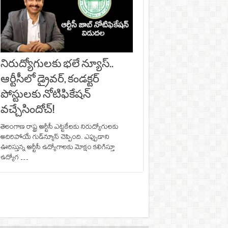
నిరుద్యోగులకు భలే న్యూస్..
ఆర్టీసీలో డ్రైవర్, కండక్టర్‌
పోస్టులకు నోటిఫికేషన్‌
వచ్చేసిందోచ్‌!
తెలంగాణ రాష్ట్ర ఆర్టీసీ ఎట్టకేలకు నిరుద్యోగులకు
అదిరిపోయే గుడ్‌న్యూస్‌ చెప్పింది. ఎప్పుడాని
ఊరిస్తున్న ఆర్టీసీ ఉద్యోగాలకు మోక్షం కలిగిస్తూ
ఉద్యోగ …