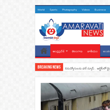
World
Sports
Photography
Videos
Business
ఆంధ్రప్రదేశ్
తెలంగాణ
జాతీయం
అంతర
Breaking News
నిరుద్యోగులకు భలే న్యూస్.. ఆర్టీసీలో డ్ర