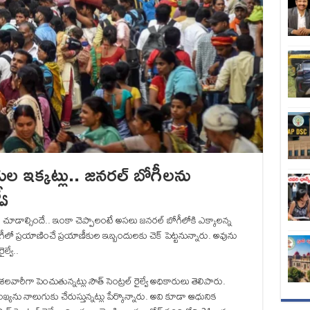
ుల ఇక్కట్లు.. జనరల్ బోగీలను
వే
ూడాల్సిందే.. ఇంకా చెప్పాలంటే అసలు జనరల్ బోగీలోకి ఎక్కాలన్న
లో ప్రయాణించే ప్రయాణీకుల ఇబ్బందులకు చెక్ పెట్టనున్నారు. అవును
్వే..
 దశలవారీగా పెంచుతున్నట్లు సౌత్ సెంట్రల్ రైల్వే అధికారులు తెలిపారు.
ఖ్యను నాలుగుకు చేరుస్తున్నట్లు పేర్కొన్నారు. అవి కూడా ఆధునిక