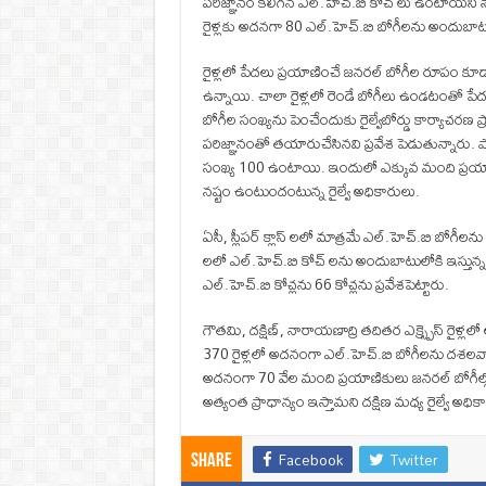
పరిజ్ఞానం కలిగిన ఎల్.హెచ్.బి కోచ్ లు ఉంటాయని సౌత
రైళ్లకు అదనగా 80 ఎల్.హెచ్.బి బోగీలను అందుబాటులోక
రైళ్లలో పేదలు ప్రయాణించే జనరల్ బోగీల రూపం కూడా
ఉన్నాయి. చాలా రైళ్లలో రెండే బోగీలు ఉండటంతో పేద
బోగీల సంఖ్యను పెంచేందుకు రైల్వేబోర్డు కార్యాచరణ ప
పరిజ్ఞానంతో తయారుచేసినవి ప్రవేశ పెడుతున్నారు. పాత
సంఖ్య 100 ఉంటాయి. ఇందులో ఎక్కువ మంది ప్రయాణ
నష్టం ఉంటుందంటున్న రైల్వే అధికారులు.
ఏసీ, స్లీపర్ క్లాస్ లలో మాత్రమే ఎల్.హెచ్.బి బోగీలను
లలో ఎల్.హెచ్.బి కోచ్ లను అందుబాటులోకి ఇస్తున్న సౌత్ 
ఎల్.హెచ్.బి కోచ్లను 66 కోచ్లను ప్రవేశపెట్టారు.
గౌతమి, దక్షిణ్, నారాయణాద్రి తదితర ఎక్స్ప్రెస్ రైళ్
370 రైళ్లలో అదనంగా ఎల్.హెచ్.బి బోగీలను దశలవారీగ
అదనంగా 70 వేల మంది ప్రయాణికులు జనరల్ బోగీల్
అత్యంత ప్రాధాన్యం ఇస్తామని దక్షిణ మధ్య రైల్వే అధిక
Facebook
Twitter
Share