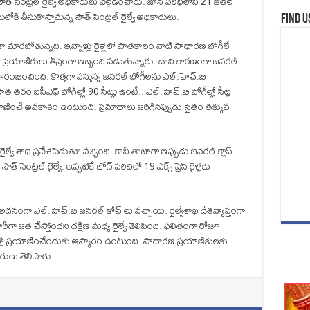
్ సెంట్రల్ రైల్వే అధికారులు వెల్లడించారు. జోన్ పరిధిలోని 21 జతల
ి తీసుకొస్తామన్న సౌత్ సెంట్రల్ రైల్వే అధికారులు.
Find u
 మారబోతున్నది. ఇన్నాళ్లు రైళ్లలో పాతకాలం నాటి సాధారణ బోగీలే
 ప్రయాణికులు తీవ్రంగా ఇబ్బంది పడుతున్నారు. దాని కారణంగా జనరల్
్రారంభించింది. కొత్తగా వస్తున్న జనరల్ బోగీలను ఎల్.హెచ్.బి
 తరం ఐసీఎఫ్ బోగీల్లో 90 సీట్లు ఉంటే.. ఎల్.హెచ్.బి బోగీల్లో సీట్ల
ించే అవకాశం ఉంటుంది. ప్రమాదాలు జరిగినప్పుడు సైతం తక్కువ
 రైల్వే శాఖ ప్రవేశపెడుతూ వచ్చింది. కానీ తాజాగా ఇప్పుడు జనరల్ క్లాస్
సెంట్రల్ రైల్వే. ఇప్పటికే జోన్ పరిధిలో 19 ఎక్స్ ప్రెస్ రైళ్లకు
లలో అదనంగా ఎల్.హెచ్.బి జనరల్ కోచ్ లు వచ్చాయి. రైల్వేశాఖ దేశవ్యాప్తంగా
ా జత చేస్తోందని దక్షిణ మధ్య రైల్వే తెలిపింది. ఫలితంగా రోజూ
లో ప్రయాణించేందుకు ఆస్కారం ఉంటుంది. సాధారణ ప్రయాణికులకు
ారులు తెలిపారు.