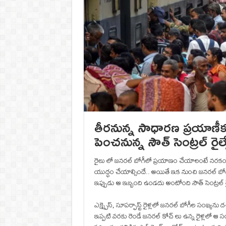
తీరనున్న సాధారణ ప్రయాణీక
పెంచనున్న సౌత్ సెంట్రల్ రైల్
రైలు లో జనరల్ బోగీలో ప్రయాణం చేయాలంటే నరకం చ
యుద్ధం చేయాల్సిందే.. అయితే ఇక నుంచి జనరల్ బోగీ
ఇప్పుడు ఆ ఇబ్బంది ఉండదు అంటోంది సౌత్ సెంట్రల్ రైల
ఎక్స్ప్రెస్, సూపర్ఫాస్ట్ రైళ్లలో జనరల్ బోగీల సంఖ్యను
ఇప్పటి వరకు రెండే జనరల్ కోచ్ లు ఉన్న రైళ్లలో ఆ సం