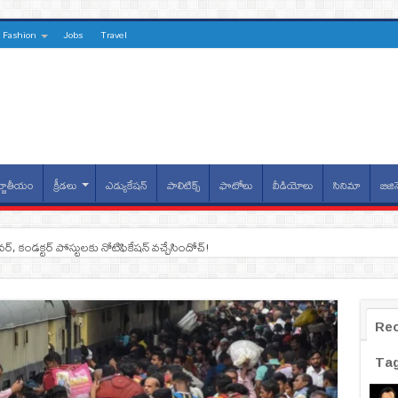
Fashion
Jobs
Travel
్జాతీయం
క్రీడలు
ఎడ్యుకేషన్
పాలిటిక్స్
ఫొటోలు
వీడియోలు
సినిమా
బిజిన
ైవర్, కండక్టర్‌ పోస్టులకు నోటిఫికేషన్‌ వచ్చేసిందోచ్‌!
Re
Ta