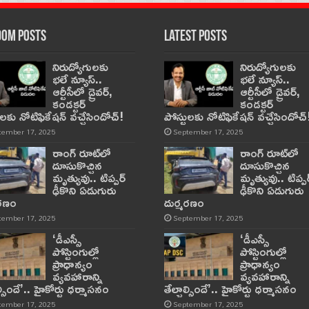
om Posts
Latest Posts
నిరుద్యోగులకు
నిరుద్యోగులకు
భలే న్యూస్..
భలే న్యూస్..
ఆర్టీసీలో డ్రైవర్,
ఆర్టీసీలో డ్రైవర్,
కండక్టర్‌
కండక్టర్‌
ులకు నోటిఫికేషన్‌ వచ్చేసిందోచ్‌!
పోస్టులకు నోటిఫికేషన్‌ వచ్చేసిందోచ్‌
tember 17, 2025
September 17, 2025
రాంగ్ రూట్‌లో
రాంగ్ రూట్‌లో
దూసుకొచ్చిన
దూసుకొచ్చిన
మృత్యువు.. టిప్పర్
మృత్యువు.. టిప్పర
ఢీకొని ఏడుగురు
ఢీకొని ఏడుగురు
మరణం
దుర్మరణం
tember 17, 2025
September 17, 2025
‘డీఎస్సీ
‘డీఎస్సీ
పోస్టింగుల్లో
పోస్టింగుల్లో
ప్రాధాన్యం
ప్రాధాన్యం
వ్యవహారాన్ని
వ్యవహారాన్ని
ాల్సిందే’.. హైకోర్టు ధర్మాసనం
తేల్చాల్సిందే’.. హైకోర్టు ధర్మాసనం
tember 17, 2025
September 17, 2025