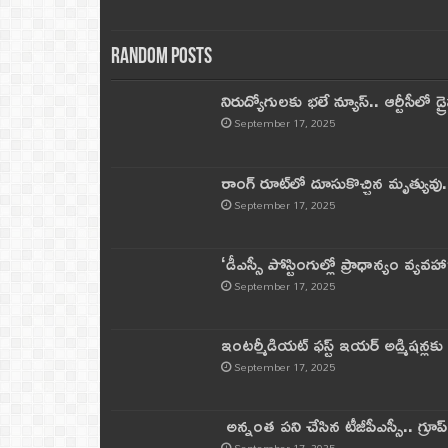
Random Posts
నిరుద్యోగులకు భలే న్యూస్.. ఆర్టీసీలో డ్ర
September 17, 2025
రాంగ్ రూట్‌లో దూసుకొచ్చిన మృత్యువు.
September 17, 2025
‘డీఎస్సీ పోస్టింగుల్లో ప్రాధాన్యం వ్యవహా
September 17, 2025
ఇంటర్మీడియట్ ఫస్ట్‌ ఇయర్‌ అడ్మిషన్లక
September 17, 2025
అన్నంత పని చేసిన టీజీపీఎస్సీ.. గ్రూప్‌ 