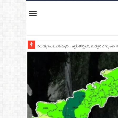
నిరుద్యోగులకు భలే న్యూస్.. ఆర్టీసీలో డ్రైవర్, కండక్టర్‌ పోస్టులకు న