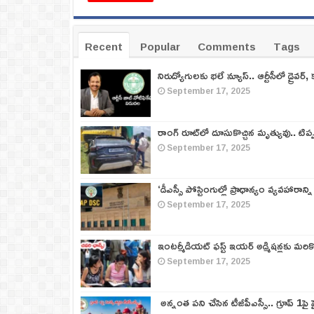
Recent
Popular
Comments
Tags
నిరుద్యోగులకు భలే న్యూస్.. ఆర్టీసీలో డ్రైవర్, 
September 17, 2025
రాంగ్ రూట్‌లో దూసుకొచ్చిన మృత్యువు.. టిప
September 17, 2025
‘డీఎస్సీ పోస్టింగుల్లో ప్రాధాన్యం వ్యవహారాన్ని
September 17, 2025
ఇంటర్మీడియట్ ఫస్ట్‌ ఇయర్‌ అడ్మిషన్లకు మరి
September 17, 2025
అన్నంత పని చేసిన టీజీపీఎస్సీ.. గ్రూప్‌ 1పై హై