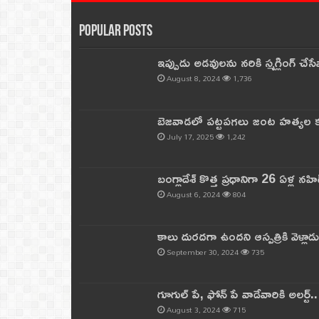
Popular Posts
ఇప్పుడు అడవులను నరికి స్మగ్లింగ్ చ
August 8, 2024
1,736
బెజవాడలో పట్టపగలు జంట హత్యల కల
July 17, 2025
1,242
బంగ్లాదేశ్ కొత్త ప్రధానిగా 26 ఏళ్ల నహ
August 6, 2024
804
కాలు దురదగా ఉందని ఆస్పత్రికి వెళ్లా
September 30, 2024
735
గూగుల్ పే, ఫోన్ పే వాడేవారికి అలర్ట్
August 3, 2024
715