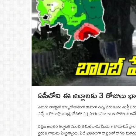
ఏపీలోని ఈ జిల్లాలకు 3 రోజులు భార
తెలుగు రాష్ట్రాల్లో కొన్నిరోజులుగా కామ్‌గా ఉన్న వరుణుడు మళ
వచ్చే ౩ రోజుల్లో ఆంధ్రప్రదేశ్‌లో వర్షపాతం ఎలా ఉండబోతోంది అన
దక్షిణ అంతర కర్ణాటక నుంచి తమిళనాడు మీదుగా కొమోరిన్ ప్రాంతం
నైరుతి గాలులు వీస్తున్నాయి. వీటి ఫలితంగా రాష్ట్రంలో రాగ