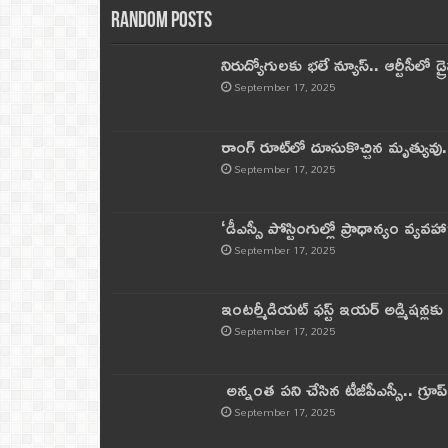
Random Posts
నిరుద్యోగులకు భలే న్యూస్.. ఆర్టీసీలో డ్ర
September 17, 2025
రాంగ్ రూట్‌లో దూసుకొచ్చిన మృత్యువు.
September 17, 2025
‘డీఎస్సీ పోస్టింగుల్లో ప్రాధాన్యం వ్యవహా
September 17, 2025
ఇంటర్మీడియట్ ఫస్ట్‌ ఇయర్‌ అడ్మిషన్లక
September 17, 2025
అన్నంత పని చేసిన టీజీపీఎస్సీ.. గ్రూప్‌ 
September 17, 2025