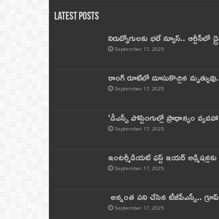
Latest Posts
నిరుద్యోగులకు భలే న్యూస్.. ఆర్టీసీలో డ్ర
September 17, 2025
రాంగ్ రూట్‌లో దూసుకొచ్చిన మృత్యువు.
September 17, 2025
‘డీఎస్సీ పోస్టింగుల్లో ప్రాధాన్యం వ్యవహా
September 17, 2025
ఇంటర్మీడియట్ ఫస్ట్‌ ఇయర్‌ అడ్మిషన్లక
September 17, 2025
అన్నంత పని చేసిన టీజీపీఎస్సీ.. గ్రూప్‌ 
September 17, 2025