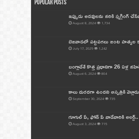
Popular Posts
ఇప్పుడు అడవులను నరికి స్మగ్లింగ్ చ
August 8, 2024
1,734
బెజవాడలో పట్టపగలు జంట హత్యల కల
July 17, 2025
1,242
బంగ్లాదేశ్ కొత్త ప్రధానిగా 26 ఏళ్ల నహ
August 6, 2024
804
కాలు దురదగా ఉందని ఆస్పత్రికి వెళ్లా
September 30, 2024
735
గూగుల్ పే, ఫోన్ పే వాడేవారికి అలర్ట్
August 3, 2024
715