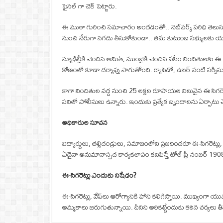
ఫైనల్ గా చెక్ పెట్టారు.
ఈ ముఠా గురించి సమాచారం అందడంతో.. నెట్‌వర్క్ పరిధి తెలుసుకునేంద
నుంచి నేరుగా నగదు తీసుకోకుండా.. తమ కుటుంబ సభ్యులకు యూపీఐ,
న్యూఢిల్లీకి చెందిన అమిత్, ముంబైకి చెందిన వసీం నిందితులకు ఈ
కోణంలో కూడా దర్యాప్తు సాగుతోంది. ర్యాపిడో, ఉబర్ వంటి సర్వీస
కాగా నిందితుల వద్ద నుంచి 25 లక్షల రూపాయల విలువైన ఈ సిగరెట్స
పనిలో పోలీసులు ఉన్నారు. ఇందుకు ప్రత్యేక బృందాలను ఏర్పాటు చ
అధికారుల సూచన
విద్యార్థులు, తల్లిదండ్రులు, సమాజంలోని ప్రజలందరూ ఈ-సిగరెట్
ఏదైనా అనుమానాస్పద కార్యకలాపం కనిపిస్తే టోల్ ఫ్రీ నంబర్
ఈ-సిగరెట్లు ఎందుకు నిషేధం?
ఈ-సిగరెట్లు, వేప్‌లు ఆరోగ్యానికి హాని కలిగిస్తాయి. ముఖ్యంగ
అమ్మకాలు జరుగుతున్నాయి. దీనిని అరికట్టేందుకు కఠిన చర్యల