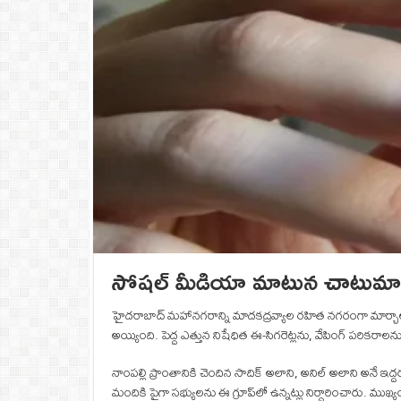
సోషల్ మీడియా మాటున చాటుమాటు యవ
హైదరాబాద్ మహానగరాన్ని మాదకద్రవ్యాల రహిత నగరంగా మార్చాలని 
అయ్యింది. పెద్ద ఎత్తున నిషేధిత ఈ-సిగరెట్లను, వేపింగ్ పరికరాల
నాంపల్లి ప్రాంతానికి చెందిన సాదిక్ అలాని, అనిల్ అలాని అనే ఇద్ద
మందికి పైగా సభ్యులను ఈ గ్రూప్‌లో ఉన్నట్లు నిర్ధారించారు. ముఖ్య