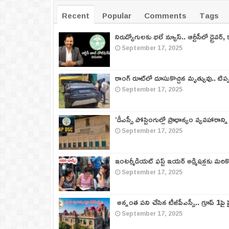
Recent
Popular
Comments
Tags
నిరుద్యోగులకు భలే న్యూస్.. ఆర్టీసీలో డ్రైవర్, 
September 17, 2025
రాంగ్ రూట్‌లో దూసుకొచ్చిన మృత్యువు.. టిప
September 17, 2025
‘డీఎస్సీ పోస్టింగుల్లో ప్రాధాన్యం వ్యవహారాన్ని
September 17, 2025
ఇంటర్మీడియట్ ఫస్ట్‌ ఇయర్‌ అడ్మిషన్లకు మరి
September 17, 2025
అన్నంత పని చేసిన టీజీపీఎస్సీ.. గ్రూప్‌ 1పై హై
September 17, 2025