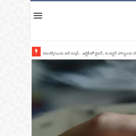
నిరుద్యోగులకు భలే న్యూస్.. ఆర్టీసీలో డ్రైవర్, కండక్టర్‌ పోస్టులకు న