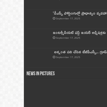
‘డీఎస్సీ పోస్టింగుల్లో ప్రాధాన్యం వ్యవహా
September 17, 2025
ఇంటర్మీడియట్ ఫస్ట్‌ ఇయర్‌ అడ్మిషన్లక
September 17, 2025
అన్నంత పని చేసిన టీజీపీఎస్సీ.. గ్రూప్‌ 
September 17, 2025
News in Pictures