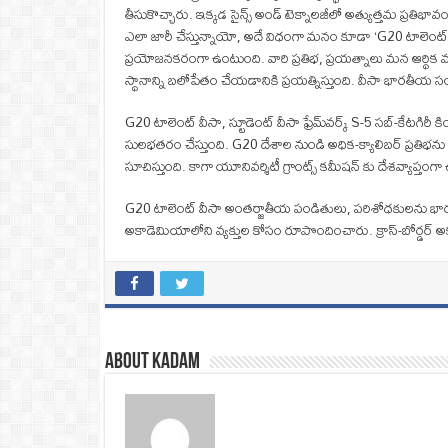
తీసుకొచ్చారు. ఇక్కడ సైన్స్ అండ్ టెక్నాలజీలో అత్యుత్తమ ప్రతిభా
ఎలా జారీ చేస్తున్నాయో, అదే విధంగా మనం కూడా ‘G20 టాలెంట్ వీసా
ప్రయోజనకరంగా ఉంటుంది. వారి ప్రతిభ, ప్రయత్నాలు మన ఆర్థిక
స్థానాన్ని బలోపేతం చేయడానికి ప్రయత్నిస్తుంది. వీసా భారతీయ
G20 టాలెంట్ వీసా, స్టూడెంట్ వీసా ఫ్రేమ్‌వర్క్ S-5 సబ్-కేటగిరీ కింద
సులభతరం చేస్తుంది. G20 దేశాల నుండి అధిక-క్యాలిబర్ ప్రతి
సూచిస్తుంది. కాగా యూనివర్శిటీ గ్రాంట్స్ కమీషన్ కు దేశవ్యాప్తంగ
G20 టాలెంట్ వీసా అంతర్జాతీయ పండితులు, పరిశోధకులను భారతదేశంలో
అకాడెమియాలోని వ్యక్తుల కోసం రూపొందించారు. క్రాస్-బోర్డర్ అక
About Kadam