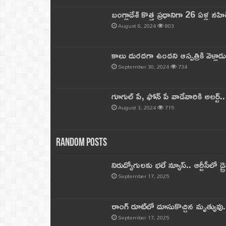
బంగ్లాదేశ్ కొత్త ప్రధానిగా 26 ఏళ్ల నహ
August 6, 2024
803
కాలు దురదగా ఉందని ఆస్పత్రికి వెళ్లా
September 30, 2024
734
గూగుల్ పే, ఫోన్ పే వాడేవారికి అలర్ట్
August 3, 2024
715
Random Posts
నిరుద్యోగులకు భలే న్యూస్.. ఆర్టీసీలో డ్ర
September 17, 2025
రాంగ్ రూట్‌లో దూసుకొచ్చిన మృత్యువు.
September 17, 2025