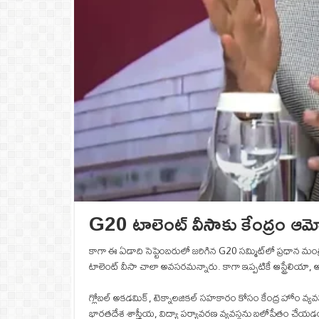
G20 టాలెంట్ వీసాకు కేంద్రం 
కాగా ఈ ఏడాది సెప్టెంబరులో జరిగిన G20 సమ్మిట్‌లో ప్రధాన మంత్
టాలెంట్ వీసా చాలా అవసరమన్నారు. కాగా ఇప్పటికే ఆస్ట్రేలియా, అ
గ్లోబల్ అకడమిక్, టెక్నాలజికల్ సహకారం కోసం కేంద్ర హోం వ్
భారతదేశ శాస్త్రీయ, విద్యా పర్యావరణ వ్యవస్థను బలోపేతం చేయడం 