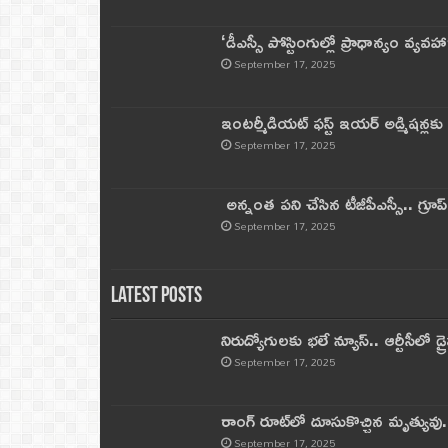
‘డీఎస్సీ పోస్టింగుల్లో ప్రాధాన్యం వ్యవహా
September 17, 2025
ఇంటర్మీడియట్ ఫస్ట్‌ ఇయర్‌ అడ్మిషన్లక
September 17, 2025
అన్నంత పని చేసిన టీజీపీఎస్సీ.. గ్రూప్‌ 
September 17, 2025
Latest Posts
నిరుద్యోగులకు భలే న్యూస్.. ఆర్టీసీలో డ్ర
September 17, 2025
రాంగ్ రూట్‌లో దూసుకొచ్చిన మృత్యువు.
September 17, 2025