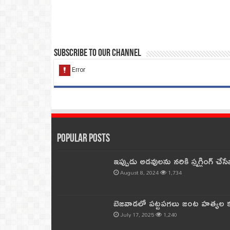
Subscribe to our Channel
Popular Posts
ఇప్పుడు అడవులను నరికి స్మగ్లింగ్ చ
August 8, 2024
1,734
బెజవాడలో పట్టపగలు జంట హత్యల కల
July 17, 2025
1,240