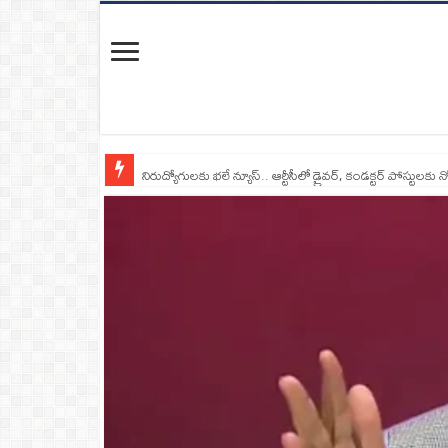
నిరుద్యోగులకు భలే న్యూస్.. ఆర్టీసీలో డ్రైవర్, కండక్టర్‌ పోస్టులకు న