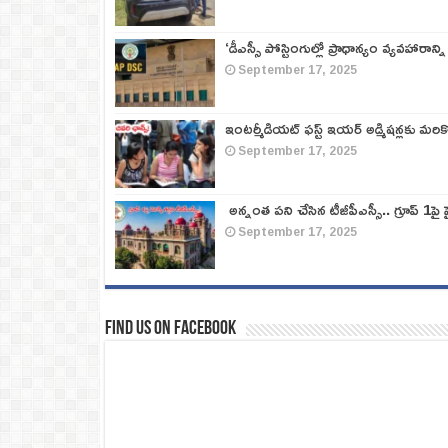
‘డీఎస్సీ పోస్టింగుల్లో ప్రాధాన్యం వ్యవహారాన్ని
September 17, 2025
ఇంటర్మీడియట్ ఫస్ట్‌ ఇయర్‌ అడ్మిషన్లకు మరి
September 17, 2025
అన్నంత పని చేసిన టీజీపీఎస్సీ.. గ్రూప్‌ 1పై హై
September 17, 2025
Find us on Facebook