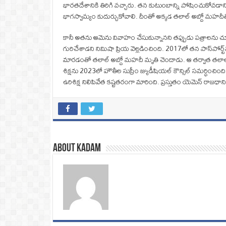
భారతదేశానికి తిరిగి వచ్చారు. తన కుటుంబాన్ని పోషించుకోవడాని
భాగస్వామ్యం కుదుర్చుకోవాలి. దీంతో అక్కడ తలాల్ అబ్దో మహదీత
కానీ అతను ఆమెను వివాహం చేసుకున్నానని తప్పుడు పత్రాలను చూపిం
గురిచేశాడని నిమిషా ప్రియ వెల్లడించింది. 2017లో తన పాస్‌పోర్ట
మారడంతో తలాల్ అబ్దో మహదీ మృతి చెందాడు. ఆ తర్వాత తలాల్ 
శిక్షను 2023లో హౌతీల సుప్రీం జ్యుడీషియల్ కౌన్సిల్ సమర్ధించ
ఉరిశిక్ష నిలిపివేత కష్టతరంగా మారింది. ప్రస్తుతం యెమెన్‌ రాజధా
About Kadam