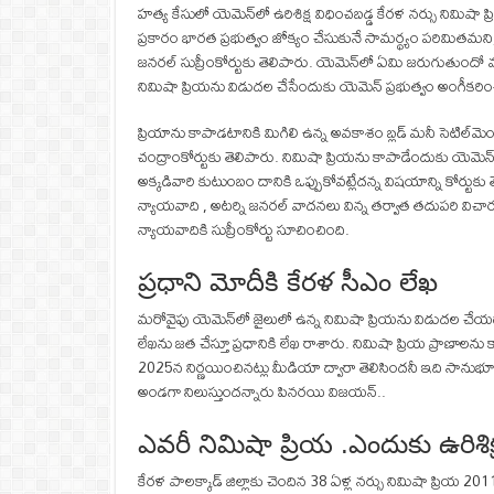
హత్య కేసులో యెమెన్‌లో ఉరిశిక్ష విధించబడ్డ కేరళ నర్సు నిమిషా ప
ప్రకారం భారత ప్రభుత్వం జోక్యం చేసుకునే సామర్థ్యం పరిమితమని, ప
జనరల్‌ సుప్రీంకోర్టుకు తెలిపారు. యెమెన్‌లో ఏమి జరుగుతుందో మన
నిమిషా ప్రియను విడుదల చేసేందుకు యెమెన్ ప్రభుత్వం అంగీకరించల
ప్రియాను కాపాడటానికి మిగిలి ఉన్న అవకాశం బ్లడ్ మనీ సెటిల్‌
చంద్రాంకోర్టుకు తెలిపారు. నిమిషా ప్రియను కాపాడేందుకు యెమెన్
అక్కడివారి కుటుంబం దానికి ఒప్పుకోవట్లేదన్న విషయాన్ని కోర్టుకు 
న్యాయవాది , అటర్ని జనరల్ వాదనలు విన్న తర్వాత తదుపరి విచార
న్యాయవాదికి సుప్రీంకోర్టు సూచించింది.
ప్రధాని మోదీకి కేరళ సీఎం లేఖ
మరోవైపు యెమెన్‌లో జైలులో ఉన్న నిమిషా ప్రియను విడుదల చేయడా
లేఖను జత చేస్తూ ప్రధానికి లేఖ రాశారు. నిమిషా ప్రియ ప్రాణా
2025న నిర్ణయించినట్లు మీడియా ద్వారా తెలిసిందనీ ఇది సానుభూతికి 
అండగా నిలుస్తుందన్నారు పినరయి విజయన్..
ఎవరీ నిమిషా ప్రియ .ఎందుకు ఉరిశిక
కేరళ పాలక్కాడ్ జిల్లాకు చెందిన 38 ఏళ్ల నర్సు నిమిషా ప్రియ 2