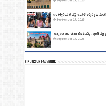
September 17, 2025
ఇంటర్మీడియట్ ఫస్ట్‌ ఇయర్‌ అడ్మిషన్లకు మరి
September 17, 2025
అన్నంత పని చేసిన టీజీపీఎస్సీ.. గ్రూప్‌ 1పై హై
September 17, 2025
Find us on Facebook