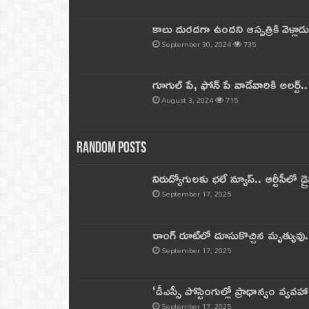
కాలు దురదగా ఉందని ఆస్పత్రికి వెళ్లా
September 30, 2024
735
గూగుల్ పే, ఫోన్ పే వాడేవారికి అలర్ట్
August 3, 2024
715
Random Posts
నిరుద్యోగులకు భలే న్యూస్.. ఆర్టీసీలో డ్ర
September 17, 2025
రాంగ్ రూట్‌లో దూసుకొచ్చిన మృత్యువు.
September 17, 2025
‘డీఎస్సీ పోస్టింగుల్లో ప్రాధాన్యం వ్యవహా
September 17, 2025