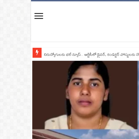
నిరుద్యోగులకు భలే న్యూస్.. ఆర్టీసీలో డ్రైవర్, కండక్టర్‌ పోస్టులకు న