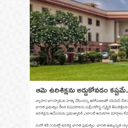
ఆమె ఉరిశిక్షను అడ్డుకోవడం కష్టమే.. స
వ్యాపార భాగస్వామిని హత్య చేసిందన్న ఆరోపణలతో యెమెన్‌ దేశం 
భారత ప్రభుత్వం కీలక విషయాలను సుప్రీంకోర్టు దృష్టికి తీసుకెళ్
ఉరిశిక్షను ఆపేందుకు ప్రభుత్వానికి ఎలాంటి అనుకూల మార్గాలు లేవ
మరో 48 గంటల్లో ఉరిశిక్ష భారత ప్రభుత్వం. భారత అత్యున్నత న్యాయస