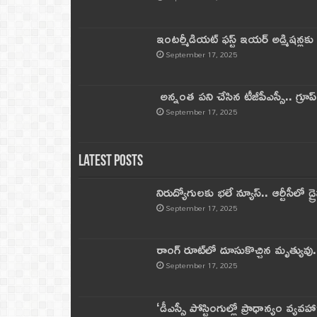
ఇంటర్మీడియట్ ఫస్ట్‌ ఇయర్‌ అడ్మిషన్లక
September 17, 2025
అన్నంత పని చేసిన టీజీపీఎస్సీ.. గ్రూప్‌ 
September 17, 2025
Latest Posts
నిరుద్యోగులకు భలే న్యూస్.. ఆర్టీసీలో డ్ర
September 17, 2025
రాంగ్ రూట్‌లో దూసుకొచ్చిన మృత్యువు.
September 17, 2025
‘డీఎస్సీ పోస్టింగుల్లో ప్రాధాన్యం వ్యవహా