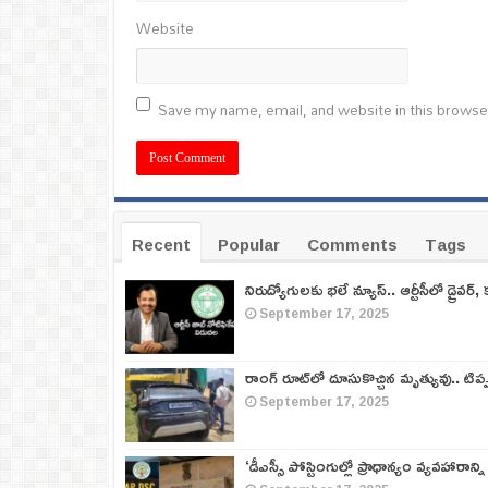
Website
Save my name, email, and website in this browse
Recent
Popular
Comments
Tags
నిరుద్యోగులకు భలే న్యూస్.. ఆర్టీసీలో డ్రైవర్, 
September 17, 2025
రాంగ్ రూట్‌లో దూసుకొచ్చిన మృత్యువు.. టిప
September 17, 2025
‘డీఎస్సీ పోస్టింగుల్లో ప్రాధాన్యం వ్యవహారాన్ని