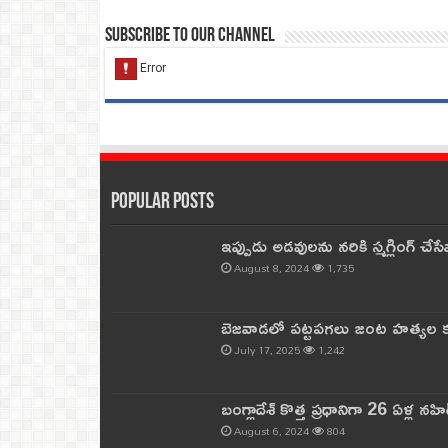
Subscribe to our Channel
Popular Posts
ఇప్పుడు అడవులను నరికి స్మగ్లింగ్ చ
August 8, 2024
1,735
బెజవాడలో పట్టపగలు జంట హత్యల కల
July 17, 2025
1,242
బంగ్లాదేశ్ కొత్త ప్రధానిగా 26 ఏళ్ల నహ
August 6, 2024
804