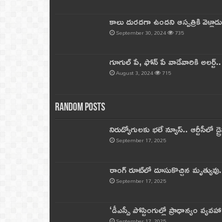
కాలు దురదగా ఉందని ఆస్పత్రికి వెళ్లా
September 30, 2024
735
గూగుల్ పే, ఫోన్ పే వాడేవారికి అలర్ట్
August 3, 2024
715
Random Posts
నిరుద్యోగులకు భలే న్యూస్.. ఆర్టీసీలో డ్ర
September 17, 2025
రాంగ్ రూట్‌లో దూసుకొచ్చిన మృత్యువు.
September 17, 2025
‘డీఎస్సీ పోస్టింగుల్లో ప్రాధాన్యం వ్యవహా
September 17, 2025