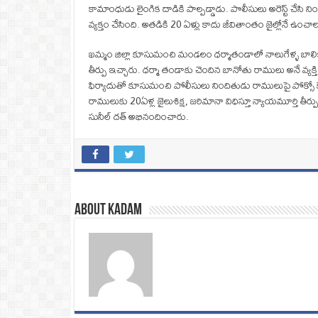
కామాంధుడు లైంగిక దాడికి పాల్పడ్డాడు. పొలీసులు అరెస్ట్ చేసి ని
వ్యక్తం చేసింది. అతడికి 20 ఏళ్లు కాదు జీవితాంతం జైల్లోనే ఉంచాలన
ఖమ్మం జిల్లా కూసుమంచి మండలం ధర్మాతండాలో నాలుగేళ్ళ బాలికపై లై
తీర్పు ఇచ్చారు. ధర్మా తండాకు చెందిన బానోతు రాములు అనే వ్యక్
ఫిర్యాదుతో కూసుమంచి పోలీసులు నిందితుడు రాములుపై పోక్సో 
రాములుకు 20ఏళ్ల జైలుశిక్ష, జరిమానా విధిస్తూ న్యాయమూర్తి తీర
సునీల్ దత్ అభినందించారు.
About Kadam