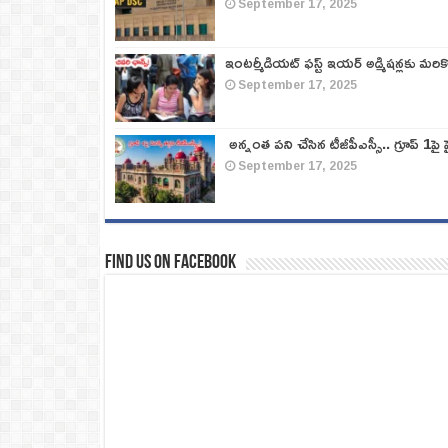
September 17, 2025
ఇంటర్మీడియట్ ఫస్ట్‌ ఇయర్‌ అడ్మిషన్లకు మరి
September 17, 2025
అన్నంత పని చేసిన టీజీపీఎస్సీ.. గ్రూప్‌ 1పై హై
September 17, 2025
Find us on Facebook