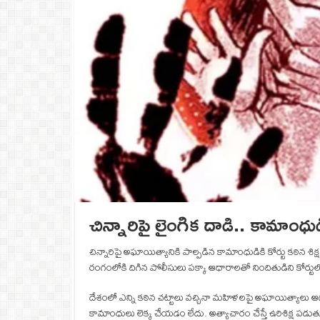
చిన్నారిపై లైంగిక దాడి.. కామాంధుడిక
చిన్నారిపై అఘాయిత్యానికి పాల్పడిన కామాంధుడికి కోర్టు కఠిన శిక
రంగంలోకి దిగిన పోలీసులు పక్కా ఆధారాలతో నిందితుడిని కోర్టులో 
దేశంలో ఎన్ని కఠిన చట్టాలు వచ్చినా మహిళలపై అఘాయిత్యాలు ఆ
కామాంధులు లెక్క చేయడం లేదు. అత్యాచారం చేస్తే ఉరిశిక్ష పడుత