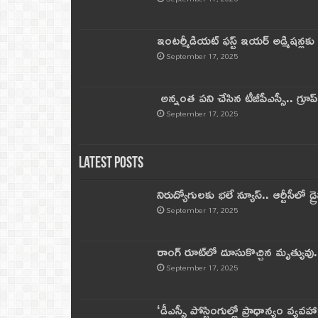
ఇంటర్మీడియట్ ఫస్ట్‌ ఇయర్‌ అడ్మిషన్లక
September 17, 2025
అన్నంత పని చేసిన టీజీపీఎస్సీ.. గ్రూప్‌ 
September 17, 2025
Latest Posts
నిరుద్యోగులకు భలే న్యూస్.. ఆర్టీసీలో డ్ర
September 17, 2025
రాంగ్ రూట్‌లో దూసుకొచ్చిన మృత్యువు.
September 17, 2025
‘డీఎస్సీ పోస్టింగుల్లో ప్రాధాన్యం వ్యవహా