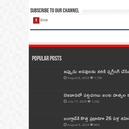
Subscribe to our Channel
Popular Posts
ఇప్పుడు అడవులను నరికి స్మగ్లింగ్ చ
August 8, 2024
1,736
బెజవాడలో పట్టపగలు జంట హత్యల కల
July 17, 2025
1,242
బంగ్లాదేశ్ కొత్త ప్రధానిగా 26 ఏళ్ల నహ
August 6, 2024
804