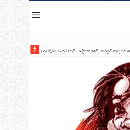
నిరుద్యోగులకు భలే న్యూస్.. ఆర్టీసీలో డ్రైవర్, కండక్టర్‌ పోస్టులకు న