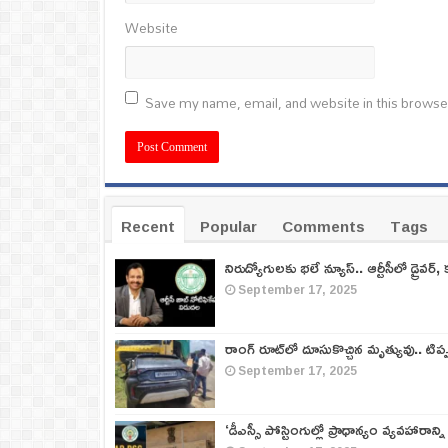
Website
Save my name, email, and website in this browse
Recent
Popular
Comments
Tags
నిరుద్యోగులకు భలే న్యూస్.. ఆర్టీసీలో డ్రైవర్, 
September 17, 2025
రాంగ్ రూట్‌లో దూసుకొచ్చిన మృత్యువు.. టిప
September 17, 2025
‘డీఎస్సీ పోస్టింగుల్లో ప్రాధాన్యం వ్యవహారాన్ని