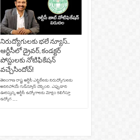
నిరుద్యోగులకు భలే న్యూస్..
ఆర్టీసీలో డ్రైవర్, కండక్టర్‌
పోస్టులకు నోటిఫికేషన్‌
వచ్చేసిందోచ్‌!
తెలంగాణ రాష్ట్ర ఆర్టీసీ ఎట్టకేలకు నిరుద్యోగులకు
అదిరిపోయే గుడ్‌న్యూస్‌ చెప్పింది. ఎప్పుడాని
ఊరిస్తున్న ఆర్టీసీ ఉద్యోగాలకు మోక్షం కలిగిస్తూ
ఉద్యోగ …