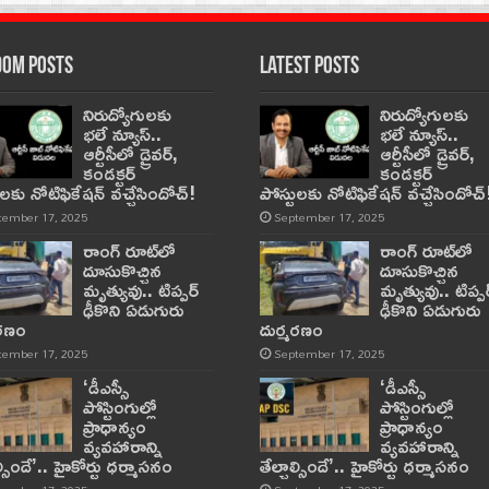
om Posts
Latest Posts
నిరుద్యోగులకు
నిరుద్యోగులకు
భలే న్యూస్..
భలే న్యూస్..
ఆర్టీసీలో డ్రైవర్,
ఆర్టీసీలో డ్రైవర్,
కండక్టర్‌
కండక్టర్‌
ులకు నోటిఫికేషన్‌ వచ్చేసిందోచ్‌!
పోస్టులకు నోటిఫికేషన్‌ వచ్చేసిందోచ్‌
tember 17, 2025
September 17, 2025
రాంగ్ రూట్‌లో
రాంగ్ రూట్‌లో
దూసుకొచ్చిన
దూసుకొచ్చిన
మృత్యువు.. టిప్పర్
మృత్యువు.. టిప్పర
ఢీకొని ఏడుగురు
ఢీకొని ఏడుగురు
మరణం
దుర్మరణం
tember 17, 2025
September 17, 2025
‘డీఎస్సీ
‘డీఎస్సీ
పోస్టింగుల్లో
పోస్టింగుల్లో
ప్రాధాన్యం
ప్రాధాన్యం
వ్యవహారాన్ని
వ్యవహారాన్ని
ాల్సిందే’.. హైకోర్టు ధర్మాసనం
తేల్చాల్సిందే’.. హైకోర్టు ధర్మాసనం