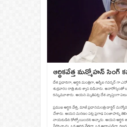
ఆర్థికవేత్త మన్మోహన్ సిం
దేశ ప్రధానిగా, ఆర్ధిక మంత్రిగా, ఆర్బీఐ గవర్నర్ గా ఎ
శుక్రవారం రాత్రి తుది శ్వాస విడిచారు. అనారోగ్యం
కన్నుమూశారు. ఆయన మృతిపట్ల దేశ వ్యాప్తంగా పలువుర
ప్రముఖ ఆర్థిక వేత్త, మాజీ ప్రధానమంత్రి డాక్టర్ మన్మోహన
చేశారు. ఆయన మరణం పట్ల ప్రగాఢ సంతాపాన్ని తెలి
నాయకుడిని కోల్పోయిందని అన్నారు. ఆయన ఆర్థిక శాఖ 
పేర్కొన్నారు. ఒక ఆర్థిక వేత్తగా, ఒక అధ్యాపడిగా, రిజర