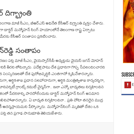
దిగ్భ్రాంతి
ాణ మాజీ సీఎం, బీఆర్ఎస్ అధినేత కేసీఆర్ దిగ్భ్రాంతి వ్యక్తం చేశారు.
డాక్టర్ మన్మోహన్ సింగ్ హయాంలోనే తెలంగాణ రాష్ట్ర ఏర్పాటు
 మేరకు కేసీఆర్ సంతాపం ప్రకటించారు.
రెడ్డి సంతాపం
రణం పట్ల మాజీ సీఎం, వైయస్సార్‌సీపీ అధ్యక్షుడు వైయస్‌ జగన్‌ మోహన్‌
ేశానికి తీరని లోటన్నారు. పదేళ్లపాటు దేశ ప్రధానిగా గొప్ప సేవలందించారని
ఆర్థిక సంస్కరణలతో దేశ పురోభివృద్ధికి ఎంతగానో కృషిచేశారన్నారు.
Subscr
గా, ఆర్థికశాఖ ప్రధాన సలహాదారుగా, ఆర్థిక మంత్రిత్వశాఖ కార్యదర్శిగా,
వర్సిటీ గ్రాంట్స్‌ కమిటీ చైర్మన్‌గా.. ఇలా ఎన్నో బాధ్యతలు నిర్వహించిన
శంలో పేదరికాన్ని పారదోలేందుకు డాక్టర్‌ మన్మోహన్‌ సింగ్‌ అసమాన
చిపోతారన్నారు. ఏ బాధ్యత నిర్వహించినా.. ప్రతి చోటా తనదైన ముద్ర
ీ ఆదర్శప్రాయమని పేర్కొన్నారు. మన్మోహన్‌సింగ్‌ మృతితో దేశం ఒక
ట్ల తన ప్రగాఢ సానుభూతి తెలియజేశారు.