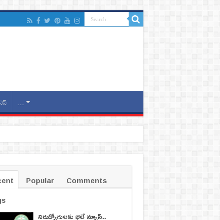
నెస్
…
cent
Popular
Comments
gs
నిరుద్యోగులకు భలే న్యూస్..