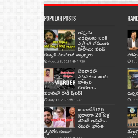
Popular Posts
Rand
ఇప్పుడు
అడవులను నరికి
స్మగ్లింగ్ చేసేవారు
హీరోలు: పవన్
కళ్యాణ్ సంచలన వ్యాఖ్యలు
పోస్ట
August 8, 2024
1,736
Sep
బెజవాడలో
పట్టపగలు జంట
హత్యల
కలకలం..
పరారీలో రౌడీ షీటర్‌!
దుర్
July 17, 2025
1,242
Sep
బంగ్లాదేశ్ కొత్త
ప్రధానిగా 26 ఏళ్ల
నహిద్ ఇస్లామ్..
రేసులో భారత
వ్యతిరేకి కూడా!
తేల్చ