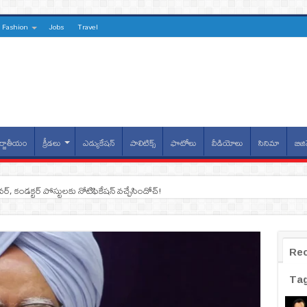
Fashion
Jobs
Travel
్జాతీయం
క్రీడలు
ఎడ్యుకేషన్
పాలిటిక్స్
ఫొటోలు
వీడియోలు
సినిమా
బిజి
ైవర్, కండక్టర్‌ పోస్టులకు నోటిఫికేషన్‌ వచ్చేసిందోచ్‌!
Re
Ta