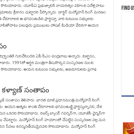
ని కొనియాడారు. యూపీఏ ప్రభుత్వానికి నాయకత్వం వహించి పదేళ్లపాటు
Find u
ాలకు శ్రీకారం చుట్టారని పేర్కొన్నారు. డాక్టర్ మన్మోహన్ సింగ్ మరణం
ి చేకూరాలని ఆ భగవంతుడిని ప్రార్థిస్తూ, వారి కుటుంబ సభ్యులకు
 మోదీతోపాటు పలువురు ప్రముఖులు సోషల్‌ మీడియా వేదికగా ఆయన
పం
ిగ్భ్రాంతికి గురిచేసిందని ఏపీ సీఎం చంద్రబాబు అన్నారు. విజ్ఞానం,
ాడారు. 1991లో ఆర్థిక మంత్రిగా తీసుకొచ్చిన సంస్కరణల నుంచి
చారని కొనియాడారు. ఆయన కుటుంబ సభ్యులకు, అభిమానులకు ప్రగాఢ
.
 కళ్యాణ్ సంతాపం
యాణ్ సంతాపం తెలిపారు. భారత మాజీ ప్రధానమంత్రి మన్మోహన్ సింగ్
రు. ఆయన ఆత్మకు శాంతి చేకూరాలని భగవంతుణ్ణి ప్రార్థిస్తున్నానని, దేశ
యన ఒకరని కొనియాడారు. రిజర్వ్ బ్యాంక్ గవర్నర్‌గా, యూజీసీ ఛైర్మన్‌గా
తలు చేపట్టారు. మన్మోహన్ సింగ్ హయాంలో చేపట్టిన సంస్కరణల వల్ల మన
దించిన సేవలు చిరస్మరణీయమైనవని కొనియాడారు. మన్మోహన్ సింగ్