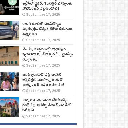
ఆర్టీసీలో డ్రైవర్, కండక్టర్‌ పోస్టులకు
నోటిఫికేషన్‌ వచ్చేసిందోచ్‌!
September 17, 2025
రాంగ్ రూట్‌లో దూసుకొచ్చిన
మృత్యువు.. టిప్పర్ ఢీకొని ఏడుగురు
దుర్మరణం
September 17, 2025
‘డీఎస్సీ పోస్టింగుల్లో ప్రాధాన్యం
వ్యవహారాన్ని తేల్చాల్సిందే’.. హైకోర్టు
ధర్మాసనం
September 17, 2025
ఇంటర్మీడియట్ ఫస్ట్‌ ఇయర్‌
అడ్మిషన్లకు మరికొన్ని గంటలే
ఛాన్స్‌.. ఇదే చివరి అవకాశం!
September 17, 2025
అన్నంత పని చేసిన టీజీపీఎస్సీ..
గ్రూప్‌ 1పై హైకోర్టు డివిజన్‌ బెంచ్‌లో
పిటీషన్‌!
September 17, 2025