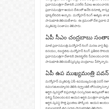
ప్రధానమంత్రిగా దేశానికి ఎనలేని సేవలు అందించార
ప్రధానమంత్రిగా ఆయన దేశంలో అనేక వినూత్న కార్యక్రమ
పూడ్చలేనిదని అన్నారు. మన్మోహన్ సింగ్ ఆత్మకు శాంత
సానుభూతి తెలియజేశారు. ఈ క్రమంలో దేశ ప్రధాని
మృతిపట్ల సంతాపం తెలిపారు.
ఏపీ సీఎం చంద్రబాబు సంతా
మాజీ ప్రధానమంత్రి మన్మోహన్ సింగ్ మరణ వార్త తీవ్ర ద
వినయం, నిబద్ధతకు మన్మోహన్ సింగ్ ప్రతీకని కొనియ
ప్రధానమంత్రిగా దేశానికి వెలకట్టలేని సేవలందిం
సానుభూతి తెలియజేస్తున్నట్లు చంద్రబాబు పేర్కొన్నారు
ఏపీ ఉప ముఖ్యమంత్రి పవన్
మన్మోహన్‌ మృతిపట్ల ఏపీ ఉపముఖ్యమంత్రి పవన్ కళ్
దివంగతులయ్యారని తెలిసి దిగ్భ్రాంతికి లోనయ్యానన్నా
ఆర్థిక వ్యవస్థలో విప్లవాత్మక సంస్కరణల ఆద్యులలో ఆ
విశిష్ట సేవలందించిన ఆయన ఆర్థిక మంత్రిగా బాధ్య
ఆర్థిక వ్యవస్థ కొత్త పుంతలు తొక్కింది. ఆయన అం
కుటుంబానికి తన ప్రగాఢ సానుభూతిని తెలిపారు.