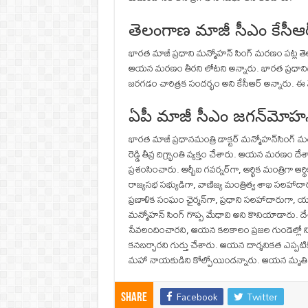
తెలంగాణ మాజీ సీఎం కేసీఆర్‌ 
భారత మాజీ ప్రధాని మన్మోహన్ సింగ్ మరణం పట్ల తెలంగ
ఆయన మరణం తీరని లోటని అన్నారు. భారత ప్రధానిగా 
జరగడం చారిత్రక సందర్భం అని కేసీఆర్ అన్నారు. ఈ
ఏపీ మాజీ సీఎం జగన్‌మోహన్‌
భారత మాజీ ప్రధానమంత్రి డాక్టర్‌ మన్మోహన్‌సింగ్‌ మ
రెడ్డి తీవ్ర దిగ్భ్రాంతి వ్యక్తం చేశారు. ఆయన మరణం ద
ప్రశంసించారు. ఆర్బీఐ గవర్నర్‌గా, ఆర్థిక మంత్రిగా 
రాజ్యసభ సభ్యుడిగా, వాణిజ్య మంత్రిత్వ శాఖ సలహాదారు
ప్రణాళిక సంఘం ఛైర్మన్‌గా, ప్రధాని సలహాదారుగా, యూని
మన్మోహన్‌ సింగ్‌ గొప్ప మేధావి అని కొనియాడారు. దే
సేవలందించారని, ఆయన కలకాలం ప్రజల గుండెల్లో నిలి
కనబర్చారని గుర్తు చేశారు. ఆయన దార్శనికత ఎప్పటిక
మహా నాయకుడిని కోల్పోయిందన్నారు. ఆయన మృతి ప
Facebook
Twitter
Share