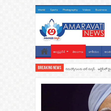
World
Sports
Photography
Videos
Business
ఆంధ్రప్రదేశ్
తెలంగాణ
జాతీయం
అంతర
Breaking News
నిరుద్యోగులకు భలే న్యూస్.. ఆర్టీసీలో డ్ర