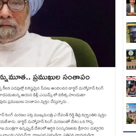
గ్ కన్నుమూత.. ప్రముఖుల సంతాపం
న్నో కీలక పదవుల్లో విశిష్టమైన సేవలు అందించిన డాక్టర్ మన్మోహన్ సింగ్
తో బాధపడుతున్న ఆయన ఢిల్లీ ఎయిమ్స్ లో చికిత్స పొందుతూ
ు ప్రముఖులు సంతాపం వ్యక్తం చేస్తున్నారు..
్ సింగ్ మరణం పట్ల ముఖ్యమంత్రి ఎ రేవంత్ రెడ్డి తీవ్ర దిగ్భ్రాంతిని వ్యక్తం
యజేశారు. డాక్టర్ మన్మోహన్ సింగ్ మరణంతో దేశం ఒక గొప్ప
మంత్రిగా ఉన్నప్పుడే దేశంలో ఆర్థిక సంస్కరణలకు శ్రీకారం చుట్టారని
్వు బ్యాంకు గవర్నర్‌గా, రాజ్యసభ సభ్యుడిగా, ప్రతిపక్ష నాయకుడిగా,