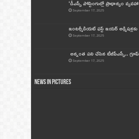
‘డీఎస్సీ పోస్టింగుల్లో ప్రాధాన్యం వ్యవహా
September 17, 2025
ఇంటర్మీడియట్ ఫస్ట్‌ ఇయర్‌ అడ్మిషన్లక
September 17, 2025
అన్నంత పని చేసిన టీజీపీఎస్సీ.. గ్రూప్‌ 
September 17, 2025
News in Pictures