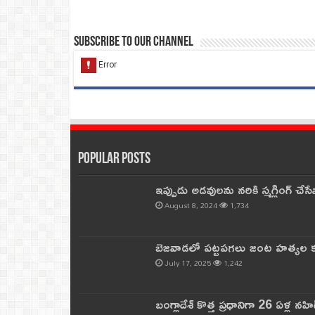
Subscribe to our Channel
Popular Posts
ఇప్పుడు అడవులను నరికి స్మగ్లింగ్ చ
August 8, 2024
1,734
బెజవాడలో పట్టపగలు జంట హత్యల కల
July 17, 2025
1,242
బంగ్లాదేశ్ కొత్త ప్రధానిగా 26 ఏళ్ల నహ