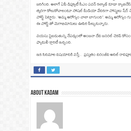
జరిగింది. అలాగే ఏపీ డిప్యూటీ సీఎం పవన్ కల్యాణ్ కూడా క్యాబ
త్వరగా కోలుకోవాలంటూ సోషల్ మీడియా వేదికగా పోస్టులు షేర్ 
పోస్ట్ పెట్టారు. ‘అమ్మ ఆరోగ్యం చాలా బాగుంది”. అమ్మ ఆరోగ్యం 
ఈ పోస్ట్ తో మెగాభిమానులు ఊపిరి పీల్చుకున్నారు.
వయసు పైబడుతున్న నేపథ్యంలో అంజనా దేవి జనరల్ చెకప్ కోసం తరచ
ఫ్యామిలీ క్లారిటీ ఇచ్చింది.
ఇక సినిమాల విషయానికి వస్తే.. ప్రస్తుతం చిరంజీవి అనిల్ రావ
About Kadam