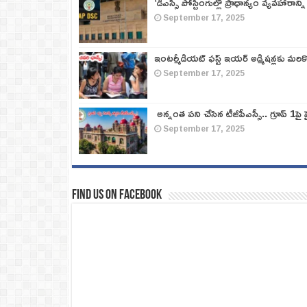
‘డీఎస్సీ పోస్టింగుల్లో ప్రాధాన్యం వ్యవహారాన్ని
September 17, 2025
ఇంటర్మీడియట్ ఫస్ట్‌ ఇయర్‌ అడ్మిషన్లకు మరి
September 17, 2025
అన్నంత పని చేసిన టీజీపీఎస్సీ.. గ్రూప్‌ 1పై హై
September 17, 2025
Find us on Facebook