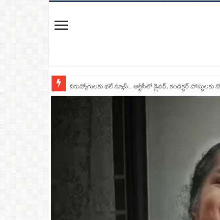
నిరుద్యోగులకు భలే న్యూస్.. ఆర్టీసీలో డ్రైవర్, కండక్టర్‌ పోస్టులకు న