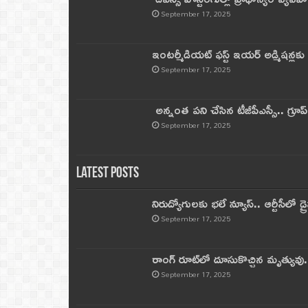
September 17, 2025
ఇంటర్మీడియట్ ఫస్ట్‌ ఇయర్‌ అడ్మిషన్లక
September 17, 2025
అన్నంత పని చేసిన టీజీపీఎస్సీ.. గ్రూప్‌ 
September 17, 2025
Latest Posts
నిరుద్యోగులకు భలే న్యూస్.. ఆర్టీసీలో డ్ర
September 17, 2025
రాంగ్ రూట్‌లో దూసుకొచ్చిన మృత్యువు.
September 17, 2025