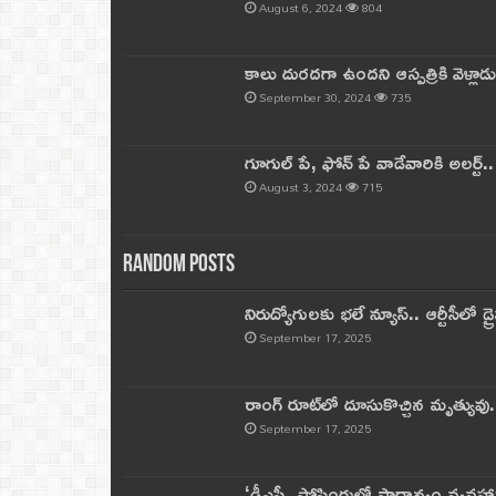
August 6, 2024
804
కాలు దురదగా ఉందని ఆస్పత్రికి వెళ్లా
September 30, 2024
735
గూగుల్ పే, ఫోన్ పే వాడేవారికి అలర్ట్
August 3, 2024
715
Random Posts
నిరుద్యోగులకు భలే న్యూస్.. ఆర్టీసీలో డ్ర
September 17, 2025
రాంగ్ రూట్‌లో దూసుకొచ్చిన మృత్యువు.
September 17, 2025
‘డీఎస్సీ పోస్టింగుల్లో ప్రాధాన్యం వ్యవహా