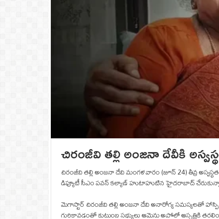
చిరంజీవి తల్లి అంజనా దేవీకి అస్వ
చిరంజీవి తల్లి అంజనా దేవి మంగళవారం (జూన్ 24) తీవ్ర అస్వస్
డిప్యూటీ సీఎం పవన్ కల్యాణ్ హుటాహుటిన హైదరాబాద్ చేరుకు
మెగాస్టార్ చిరంజీవి తల్లి అంజనా దేవి అనారోగ్య సమస్యలతో 
గురికావడంతో కుటుంబ సభ్యులు ఆమెను అపోలో ఆస్పత్రికి తరలిం