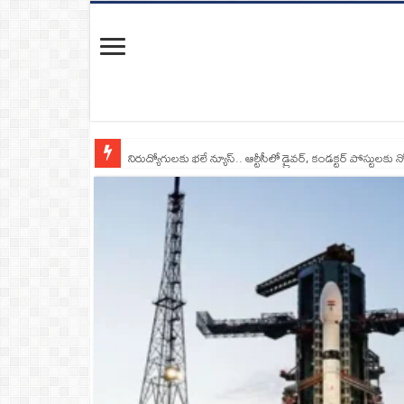
నిరుద్యోగులకు భలే న్యూస్.. ఆర్టీసీలో డ్రైవర్, కండక్టర్‌ పోస్టులకు న