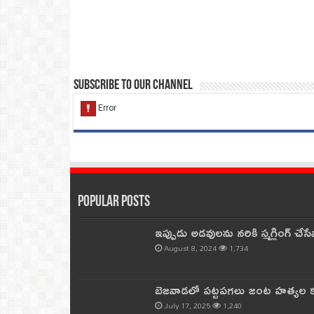
Subscribe to our Channel
Popular Posts
ఇప్పుడు అడవులను నరికి స్మగ్లింగ్ చ
August 8, 2024
1,734
బెజవాడలో పట్టపగలు జంట హత్యల కల
July 17, 2025
1,240