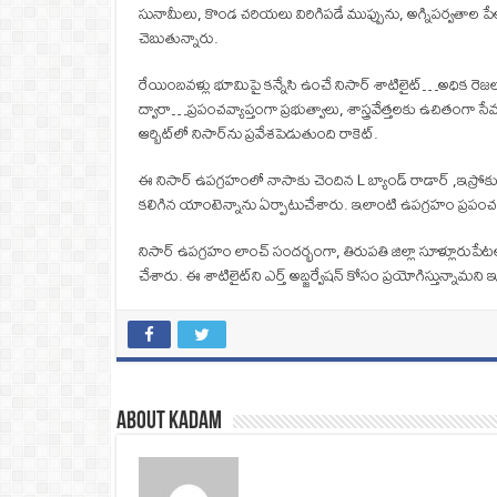
సునామీలు, కొండ చరియలు విరిగిపడే ముప్పును, అగ్నిపర్వతాల పే
చెబుతున్నారు.
రేయింబవళ్లు భూమిపై కన్నేసి ఉంచే నిసార్ శాటిలైట్‌…అధిక రెజల్
ద్వారా…ప్రపంచవ్యాప్తంగా ప్రభుత్వాలు, శాస్త్రవేత్తలకు ఉచి
ఆర్బిట్‌లో నిసార్‌ను ప్రవేశపెడుతుంది రాకెట్‌.
ఈ నిసార్‌ ఉపగ్రహంలో నాసాకు చెందిన L బ్యాండ్ రాడార్‌ ,ఇస్రోకు చ
కలిగిన యాంటెన్నాను ఏర్పాటుచేశారు. ఇలాంటి ఉపగ్రహం ప్రపం
నిసార్‌ ఉపగ్రహం లాంచ్‌ సందర్భంగా, తిరుపతి జిల్లా సూళ్లూరుప
చేశారు. ఈ శాటిలైట్‌ని ఎర్త్‌ అబ్జర్వేషన్‌ కోసం ప్రయోగిస్తున్న
About Kadam