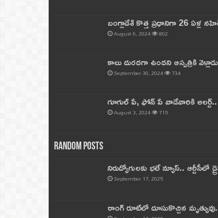
బంగ్లాదేశ్ కొత్త ప్రధానిగా 26 ఏళ్ల నహ
August 6, 2024
802
కాలు దురదగా ఉందని ఆస్పత్రికి వెళ్లా
September 30, 2024
734
గూగుల్ పే, ఫోన్ పే వాడేవారికి అలర్ట్
August 3, 2024
715
Random Posts
నిరుద్యోగులకు భలే న్యూస్.. ఆర్టీసీలో డ్ర
September 17, 2025
రాంగ్ రూట్‌లో దూసుకొచ్చిన మృత్యువు.