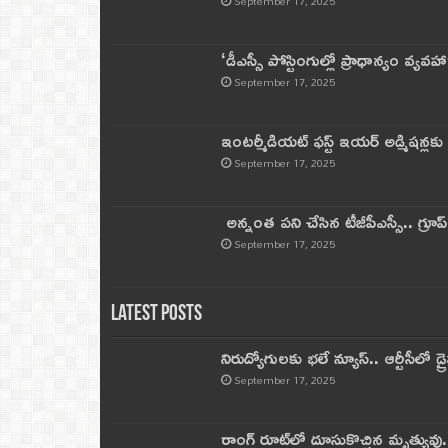
September 17, 2025
‘డీఎస్సీ పోస్టింగుల్లో ప్రాధాన్యం వ్యవహా
September 17, 2025
ఇంటర్మీడియట్ ఫస్ట్‌ ఇయర్‌ అడ్మిషన్లక
September 17, 2025
అన్నంత పని చేసిన టీజీపీఎస్సీ.. గ్రూప్‌ 
September 17, 2025
Latest Posts
నిరుద్యోగులకు భలే న్యూస్.. ఆర్టీసీలో డ్ర
September 17, 2025
రాంగ్ రూట్‌లో దూసుకొచ్చిన మృత్యువు.