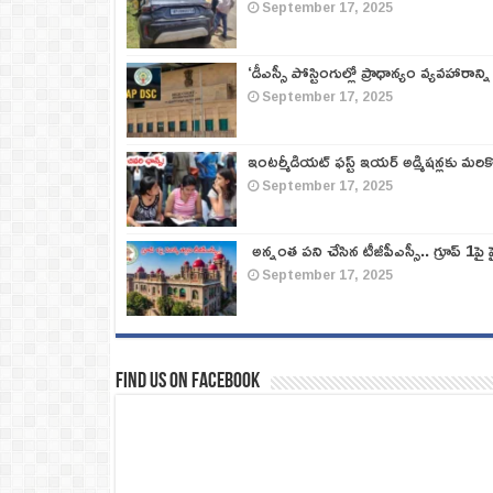
September 17, 2025
‘డీఎస్సీ పోస్టింగుల్లో ప్రాధాన్యం వ్యవహారాన్ని
September 17, 2025
ఇంటర్మీడియట్ ఫస్ట్‌ ఇయర్‌ అడ్మిషన్లకు మరి
September 17, 2025
అన్నంత పని చేసిన టీజీపీఎస్సీ.. గ్రూప్‌ 1పై హై
September 17, 2025
Find us on Facebook