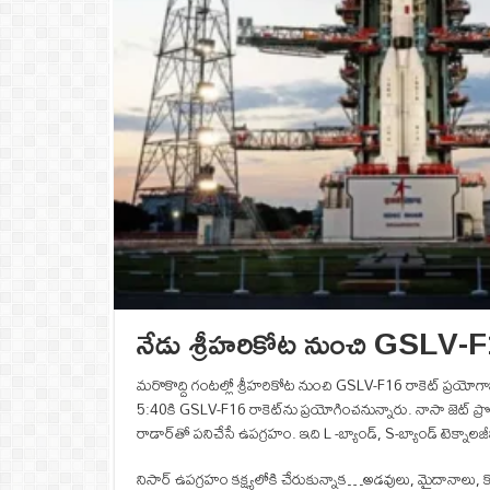
నేడు శ్రీహరికోట నుంచి GSLV-F16
మరొకొద్ది గంటల్లో శ్రీహరికోట నుంచి GSLV-F16 రాకెట్ ప్రయోగా
5:40కి GSLV-F16 రాకెట్‌ను ప్రయోగించనున్నారు. నాసా జెట్ ప్రొపల్
రాడార్‌తో పనిచేసే ఉపగ్రహం. ఇది L -బ్యాండ్, S-బ్యాండ్ టెక్నాలజ
నిసార్ ఉపగ్రహం కక్ష్యలోకి చేరుకున్నాక…అడవులు, మైదానాలు