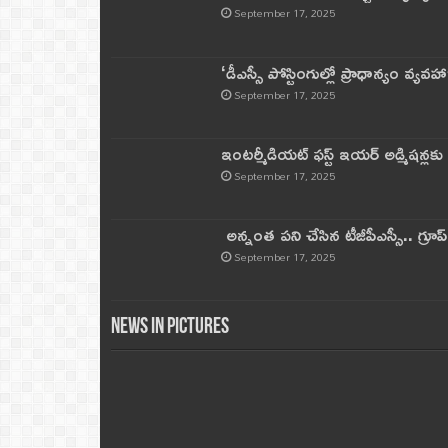
September 17, 2025
‘డీఎస్సీ పోస్టింగుల్లో ప్రాధాన్యం వ్యవహా
September 17, 2025
ఇంటర్మీడియట్ ఫస్ట్‌ ఇయర్‌ అడ్మిషన్లక
September 17, 2025
అన్నంత పని చేసిన టీజీపీఎస్సీ.. గ్రూప్‌ 
September 17, 2025
News in Pictures