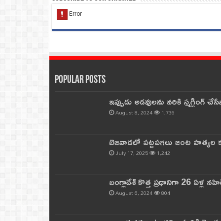
Popular Posts
ఇప్పుడు అడవులను నరికి స్మగ్లింగ్ చ
August 8, 2024
1,736
బెజవాడలో పట్టపగలు జంట హత్యల కల
July 17, 2025
1,242
బంగ్లాదేశ్ కొత్త ప్రధానిగా 26 ఏళ్ల నహ
August 6, 2024
804