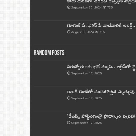
కాలు దురదగా ఉందని ఆస్పత్రికి వెళ్లా
September 30, 2024
735
గూగుల్ పే, ఫోన్ పే వాడేవారికి అలర్ట్
August 3, 2024
715
Random Posts
నిరుద్యోగులకు భలే న్యూస్.. ఆర్టీసీలో డ్ర
September 17, 2025
రాంగ్ రూట్‌లో దూసుకొచ్చిన మృత్యువు.
September 17, 2025
‘డీఎస్సీ పోస్టింగుల్లో ప్రాధాన్యం వ్యవహా
September 17, 2025