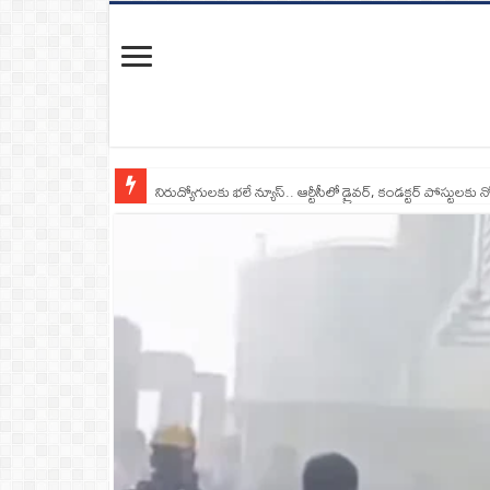
నిరుద్యోగులకు భలే న్యూస్.. ఆర్టీసీలో డ్రైవర్, కండక్టర్‌ పోస్టులకు న
రాంగ్ రూట్‌లో దూసుకొచ్చిన మృత్యువు.. టిప్పర్ ఢీకొని ఏడుగురు