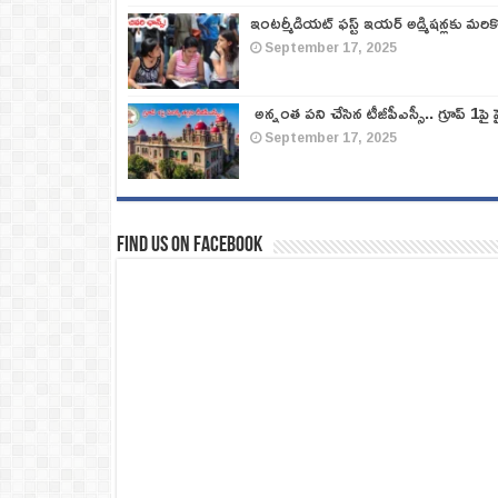
ఇంటర్మీడియట్ ఫస్ట్‌ ఇయర్‌ అడ్మిషన్లకు మరి
September 17, 2025
అన్నంత పని చేసిన టీజీపీఎస్సీ.. గ్రూప్‌ 1పై హై
September 17, 2025
Find us on Facebook