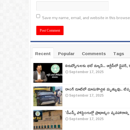
Save my name, email, and website in this browse
Recent
Popular
Comments
Tags
నిరుద్యోగులకు భలే న్యూస్.. ఆర్టీసీలో డ్రైవర్, 
September 17, 2025
రాంగ్ రూట్‌లో దూసుకొచ్చిన మృత్యువు.. టిప
September 17, 2025
‘డీఎస్సీ పోస్టింగుల్లో ప్రాధాన్యం వ్యవహారాన్ని
September 17, 2025