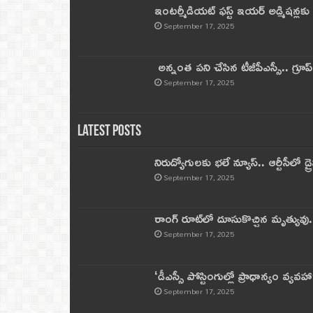
ఇంటర్మీడియట్ ఫస్ట్‌ ఇయర్‌ అడ్మిషన్లక
September 17, 2025
అన్నంత పని చేసిన టీజీపీఎస్సీ.. గ్రూప్‌ 
September 17, 2025
Latest Posts
నిరుద్యోగులకు భలే న్యూస్.. ఆర్టీసీలో డ్ర
September 17, 2025
రాంగ్ రూట్‌లో దూసుకొచ్చిన మృత్యువు.
September 17, 2025
‘డీఎస్సీ పోస్టింగుల్లో ప్రాధాన్యం వ్యవహా
September 17, 2025