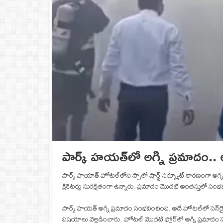
పార్క్‌ హయత్‌లో అగ్ని ప్రమాదం.. అదే 
పార్క్ హయాత్ హోటల్‌లోని స్పాలో షార్ట్ సర్క్యూట్ కారణంగా
క్రికెటర్లు సురక్షితంగా ఉన్నారు. ప్రమాదం మొదటి అంతస్తులో సం
పార్క్ హయత్ అగ్ని ప్రమాదం సంభవించింది. అదే హోటల్‌లో సన్‌రైజ
విషయాలు వెల్లడించారు. హోటల్‌ మొదటి ఫ్లోర్‌లో అగ్ని ప్రమాదం స