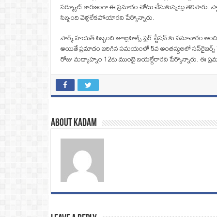
సర్క్యూట్ కారణంగా ఈ ప్రమాదం చోటు చేసుకున్నట్లు తెలిపారు.
సిబ్బంది వెళ్లలేకపోయారని పేర్కొన్నారు.
పార్క్ హయత్ సిబ్బంది జూబ్లిహిల్స్ ఫైర్ స్టేషన్ కు సమాచారం
అయితే ప్రమాదం జరిగిన సమయంలో 5వ అంతస్థులలో సన్‌రైజర్స్‌ ప్ల
రోజు మధ్యాహ్నం 12కు ముంబై బయల్దేరారని పేర్కొన్నారు. ఈ
About Kadam