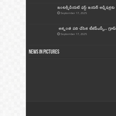
ఇంటర్మీడియట్ ఫస్ట్‌ ఇయర్‌ అడ్మిషన్లక
September 17, 2025
అన్నంత పని చేసిన టీజీపీఎస్సీ.. గ్రూప్‌ 
September 17, 2025
News in Pictures