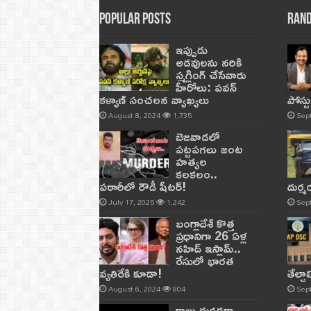
Popular Posts
Rand
ఇప్పుడు
అడవులను నరికి
స్మగ్లింగ్ చేసేవారు
హీరోలు: పవన్
కళ్యాణ్ సంచలన వ్యాఖ్యలు
పోస్ట
August 8, 2024
1,735
Sep
బెజవాడలో
పట్టపగలు జంట
హత్యల
కలకలం..
పరారీలో రౌడీ షీటర్‌!
దుర్
July 17, 2025
1,242
Sep
బంగ్లాదేశ్ కొత్త
ప్రధానిగా 26 ఏళ్ల
నహిద్ ఇస్లామ్..
రేసులో భారత
వ్యతిరేకి కూడా!
తేల్చ
August 6, 2024
804
Sep
కాలు దురదగా