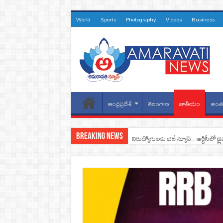
World
Sports
Photography
Videos
Business
ఆంధ్రప్రదేశ్
తెలంగాణ
జాతీయం
అంతర
Breaking News
నిరుద్యోగులకు భలే న్యూస్.. ఆర్టీసీలో డ్ర