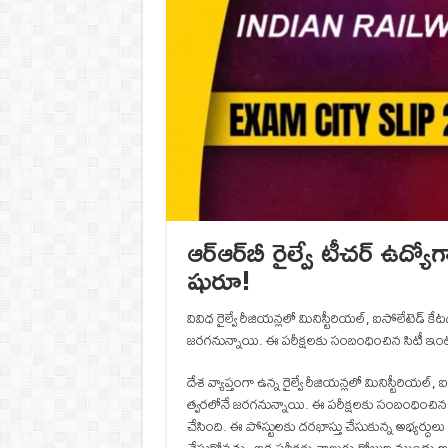
ఆర్‌ఆర్‌బీ రైల్వే టీచర్‌ ఉద
షురూ!
వివిధ రైల్వే రీజియన్లలో మినిస్టీరియల్, ఐసోలేటెడ్ కేట
జరగనున్నాయి. ఈ పరీక్షలకు సంబంధించిన సిటీ ఇంటిమేషన
దేశ వ్యాప్తంగా ఉన్న రైల్వే రీజియన్లలో మినిస్టీరియల్,
త్వరలోనే జరగనున్నాయి. ఈ పరీక్షలకు సంబంధించిన సిటీ
చేసింది. ఈ పోస్టులకు దరఖాస్తు చేసుకున్న అభ్యర్ధులు అ