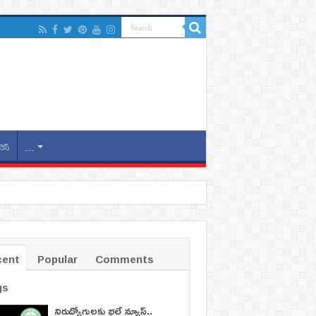
నెస్
…
cent
Popular
Comments
gs
నిరుద్యోగులకు భలే న్యూస్..