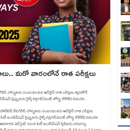
్యోగాలు.. మరో వారంలోనే రాత పరీక్షలు
గిరీస్‌ పోస్టులకు సంబంధించిన ఆన్‌లైన్‌ రాత పరీక్షలు త్వరలోనే
్‌ స్లిప్పులను రైల్వే రిక్రూట్‌మెంట్ బోర్డు (RRB) విడుదల..
 ఐసోలేటెడ్ కేటగిరీస్‌ పోస్టులకు సంబంధించిన ఆన్‌లైన్‌ రాత పరీక్షలు
 ఇంటిమేషన్‌ స్లిప్పులను రైల్వే రిక్రూట్‌మెంట్ బోర్డు (RRB) విడుదల
ధికారిక వెబ్‌సైట్‌ నుంచి సిటీ ఇంటిమేషన్‌ స్లిప్‌లను దరఖాస్తు