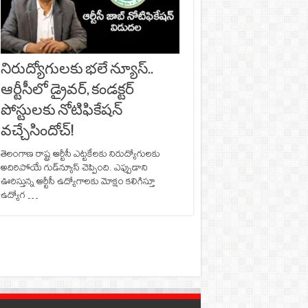
నిరుద్యోగులకు భలే న్యూస్..
ఆర్టీసీలో డ్రైవర్, కండక్టర్‌
పోస్టులకు నోటిఫికేషన్‌
వచ్చేసిందోచ్‌!
తెలంగాణ రాష్ట్ర ఆర్టీసీ ఎట్టకేలకు నిరుద్యోగులకు
అదిరిపోయే గుడ్‌న్యూస్‌ చెప్పింది. ఎప్పుడాని
ఊరిస్తున్న ఆర్టీసీ ఉద్యోగాలకు మోక్షం కలిగిస్తూ
ఉద్యోగ …