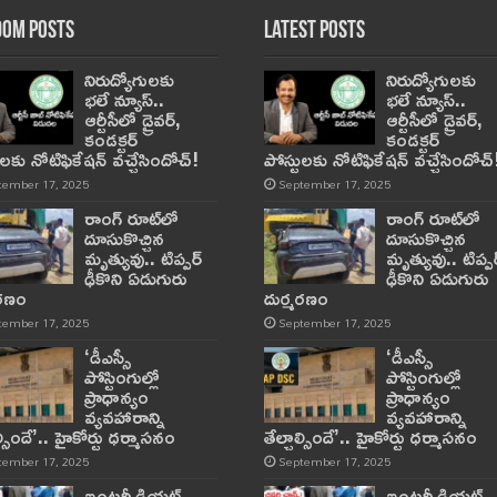
om Posts
Latest Posts
నిరుద్యోగులకు
నిరుద్యోగులకు
భలే న్యూస్..
భలే న్యూస్..
ఆర్టీసీలో డ్రైవర్,
ఆర్టీసీలో డ్రైవర్,
కండక్టర్‌
కండక్టర్‌
ులకు నోటిఫికేషన్‌ వచ్చేసిందోచ్‌!
పోస్టులకు నోటిఫికేషన్‌ వచ్చేసిందోచ్‌
tember 17, 2025
September 17, 2025
రాంగ్ రూట్‌లో
రాంగ్ రూట్‌లో
దూసుకొచ్చిన
దూసుకొచ్చిన
మృత్యువు.. టిప్పర్
మృత్యువు.. టిప్పర
ఢీకొని ఏడుగురు
ఢీకొని ఏడుగురు
మరణం
దుర్మరణం
tember 17, 2025
September 17, 2025
‘డీఎస్సీ
‘డీఎస్సీ
పోస్టింగుల్లో
పోస్టింగుల్లో
ప్రాధాన్యం
ప్రాధాన్యం
వ్యవహారాన్ని
వ్యవహారాన్ని
ాల్సిందే’.. హైకోర్టు ధర్మాసనం
తేల్చాల్సిందే’.. హైకోర్టు ధర్మాసనం
tember 17, 2025
September 17, 2025
ఇంటర్మీడియట్
ఇంటర్మీడియట్