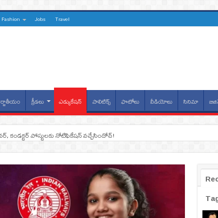
Fashion
Jobs
Travel
్జాతీయం
క్రీడలు
ఎడ్యుకేషన్
పాలిటిక్స్
ఫొటోలు
వీడియోలు
సినిమా
బిజి
ైవర్, కండక్టర్‌ పోస్టులకు నోటిఫికేషన్‌ వచ్చేసిందోచ్‌!
Re
Ta