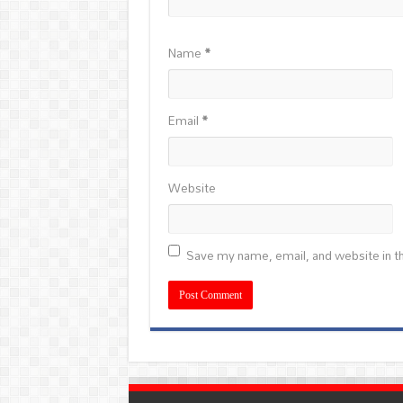
Name
*
Email
*
Website
Save my name, email, and website in th