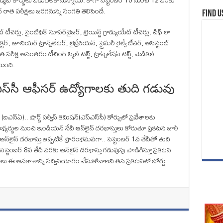
ిట్‌ కార్డులు విడుదలకానున్నాయి. కాగా సెప్టెంబర్‌ 10 నుంచి 12 వరకు
ైన్‌ రాత పరీక్షలు జరగనున్న సంగతి తెలిసిందే.
Find u
ీచర్లు, సైంటిఫిక్ సూపర్‌వైజర్, ట్రెయిన్డ్‌ గ్రాడ్యుయేట్ టీచర్లు, చీఫ్ లా
్రక్టర్, జూనియర్ ట్రాన్స్‌లేటర్, లైబ్రేరియన్, ప్రైమరీ రైల్వే టీచర్, అసిస్టెంట్
్ష అనంతరం టీచింగ్‌ స్కిల్ టెస్ట్‌, ట్రాన్స్‌లేషన్‌ టెస్ట్‌, మెడికల్‌
ుంది.
స్‌సీ ఆఫీసర్ ఉద్యోగాలకు తుది గడువు
్‌ఏ).. షార్ట్ సర్వీస్ కమిషన్(ఎస్‌ఎస్‌సీ) కోర్సులో ప్రవేశాలకు
్థుల నుంచి ఇండియన్ నేవీ ఆన్‌లైన్‌ దరఖాస్తులు కోరుతూ ప్రకటన జారీ
‌లైన్‌ దరఖాస్తు ఇప్పటికే ప్రారంభమవగా.. సెప్టెంబర్‌ 1వ తేదీతో తుది
ెప్టెంబర్‌ 8వ తేదీ వరకు ఆన్‌లైన్‌ దరఖాస్తు గడువుపు పొడిగిస్తూ ప్రకటన
ర్ధులు ఈ అవకాశాన్ని సద్వినయోగం చేసుకోవాలని తన ప్రకటనలో బోర్డు