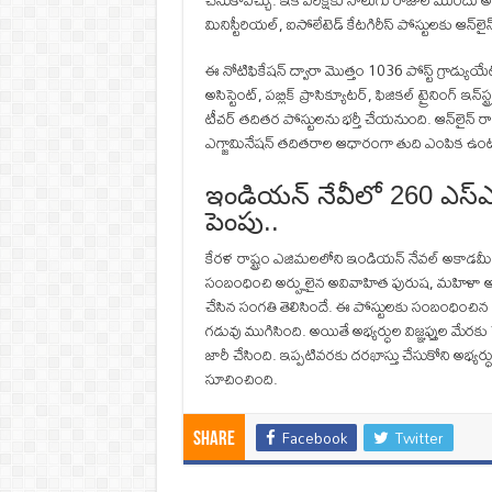
చేసుకోవచ్చు. ఇక పరీక్షకు నాలుగు రోజుల ముందు అడ్మ
మినిస్టీరియల్, ఐసోలేటెడ్ కేటగిరీస్‌ పోస్టులకు ఆన్‌ల
ఈ నోటిఫికేషన్‌ ద్వారా మొత్తం 1036 పోస్ట్ గ్రాడ్యుయేట్ ట
అసిస్టెంట్, పబ్లిక్ ప్రాసిక్యూటర్, ఫిజికల్ ట్రైనింగ్ ఇన్‌స్ట
టీచర్ తదితర పోస్టులను భర్తీ చేయనుంది. ఆన్‌లైన్‌ రాత పరీక
ఎగ్జామినేషన్‌ తదితరాల ఆధారంగా తుది ఎంపిక ఉంట
ఇండియన్ నేవీలో 260 ఎస్‌ఎ
పెంపు..
కేరళ రాష్ట్రం ఎజిమలలోని ఇండియన్ నేవల్ అకాడమీ (ఐఎన
సంబంధించి అర్హులైన అవివాహిత పురుష, మహిళా అభ్యర
చేసిన సంగతి తెలిసిందే. ఈ పోస్టులకు సంబంధించిన ఆన్
గడువు ముగిసింది. అయితే అభ్యర్ధుల విజ్ఞప్తుల మేరకు స
జారీ చేసింది. ఇప్పటివరకు దరఖాస్తు చేసుకోని అభ్య
సూచించింది.
Facebook
Twitter
Share