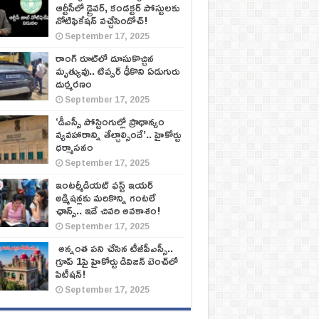
ఆర్టీసీలో డ్రైవర్, కండక్టర్‌ పోస్టులకు
నోటిఫికేషన్‌ వచ్చేసిందోచ్‌!
September 17, 2025
రాంగ్ రూట్‌లో దూసుకొచ్చిన
మృత్యువు.. టిప్పర్ ఢీకొని ఏడుగురు
దుర్మరణం
September 17, 2025
‘డీఎస్సీ పోస్టింగుల్లో ప్రాధాన్యం
వ్యవహారాన్ని తేల్చాల్సిందే’.. హైకోర్టు
ధర్మాసనం
September 17, 2025
ఇంటర్మీడియట్ ఫస్ట్‌ ఇయర్‌
అడ్మిషన్లకు మరికొన్ని గంటలే
ఛాన్స్‌.. ఇదే చివరి అవకాశం!
September 17, 2025
అన్నంత పని చేసిన టీజీపీఎస్సీ..
గ్రూప్‌ 1పై హైకోర్టు డివిజన్‌ బెంచ్‌లో
పిటీషన్‌!
September 17, 2025