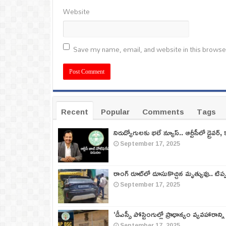
Website
Save my name, email, and website in this browse
Recent
Popular
Comments
Tags
నిరుద్యోగులకు భలే న్యూస్.. ఆర్టీసీలో డ్రైవర్, 
September 17, 2025
రాంగ్ రూట్‌లో దూసుకొచ్చిన మృత్యువు.. టిప
September 17, 2025
‘డీఎస్సీ పోస్టింగుల్లో ప్రాధాన్యం వ్యవహారాన్ని
September 17, 2025