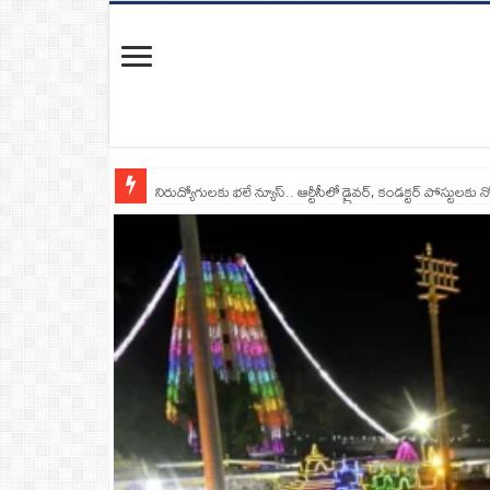
నిరుద్యోగులకు భలే న్యూస్.. ఆర్టీసీలో డ్రైవర్, కండక్టర్‌ పోస్టులకు న