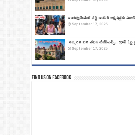
ఇంటర్మీడియట్ ఫస్ట్‌ ఇయర్‌ అడ్మిషన్లకు మరి
September 17, 2025
అన్నంత పని చేసిన టీజీపీఎస్సీ.. గ్రూప్‌ 1పై హై
September 17, 2025
Find us on Facebook