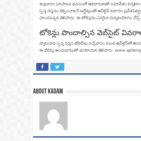
శుక్రవారం పరిపాలన భవనంలో అధికారులతో సమావేశం నిర్వహించిన 
స్పర్శ దర్శనం కల్పించాలనే ఉద్దేశ్యంతో ఆన్​లైన్​ విధానం ప్రవేశపెట్
పొందవచ్చని తెలిపారు. ఈ టోకెన్లను ఎవరైనా దుర్వినియోగం చేస్తే 
టోకెన్లు పొందాల్సిన వెబ్‌సైట్‌ వివరా
స్వామివారి స్పర్శ దర్శన టికెట్‌లు వచ్చేవారం నుంచి ఆన్‌ల
ఈ టికెట్లు అందుబాటులో ఉంటాయని తెలిపారు. www.aptemples.
About Kadam