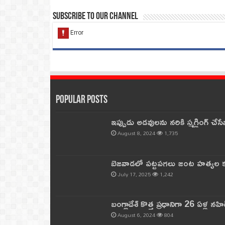
Subscribe to our Channel
Popular Posts
ఇప్పుడు అడవులను నరికి స్మగ్లింగ్ చ
August 8, 2024
1,735
బెజవాడలో పట్టపగలు జంట హత్యల కల
July 17, 2025
1,242
బంగ్లాదేశ్ కొత్త ప్రధానిగా 26 ఏళ్ల నహ
August 6, 2024
804