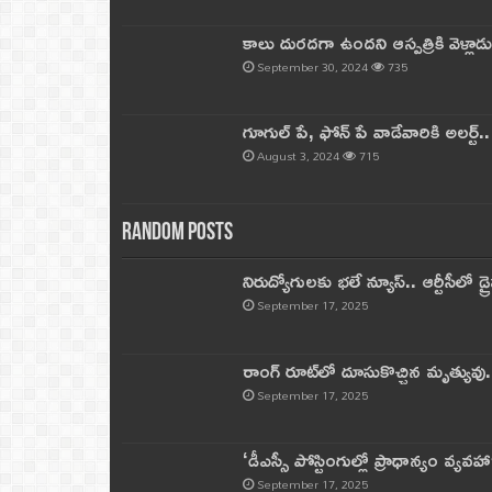
కాలు దురదగా ఉందని ఆస్పత్రికి వెళ్లా
September 30, 2024
735
గూగుల్ పే, ఫోన్ పే వాడేవారికి అలర్ట్
August 3, 2024
715
Random Posts
నిరుద్యోగులకు భలే న్యూస్.. ఆర్టీసీలో డ్ర
September 17, 2025
రాంగ్ రూట్‌లో దూసుకొచ్చిన మృత్యువు.
September 17, 2025
‘డీఎస్సీ పోస్టింగుల్లో ప్రాధాన్యం వ్యవహా
September 17, 2025