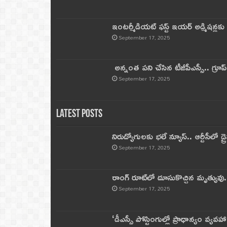
ఇంటర్మీడియట్ ఫస్ట్‌ ఇయర్‌ అడ్మిషన్లక
September 17, 2025
అన్నంత పని చేసిన టీజీపీఎస్సీ.. గ్రూప్‌ 
September 17, 2025
Latest Posts
నిరుద్యోగులకు భలే న్యూస్.. ఆర్టీసీలో డ్ర
September 17, 2025
రాంగ్ రూట్‌లో దూసుకొచ్చిన మృత్యువు.
September 17, 2025
‘డీఎస్సీ పోస్టింగుల్లో ప్రాధాన్యం వ్యవహా