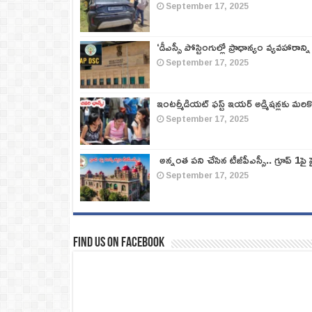
September 17, 2025
‘డీఎస్సీ పోస్టింగుల్లో ప్రాధాన్యం వ్యవహారాన్ని
September 17, 2025
ఇంటర్మీడియట్ ఫస్ట్‌ ఇయర్‌ అడ్మిషన్లకు మరి
September 17, 2025
అన్నంత పని చేసిన టీజీపీఎస్సీ.. గ్రూప్‌ 1పై హై
September 17, 2025
Find us on Facebook