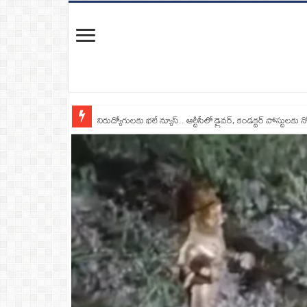
నిరుద్యోగులకు భలే న్యూస్.. ఆర్టీసీలో డ్రైవర్, కండక్టర్‌ పోస్టులకు న