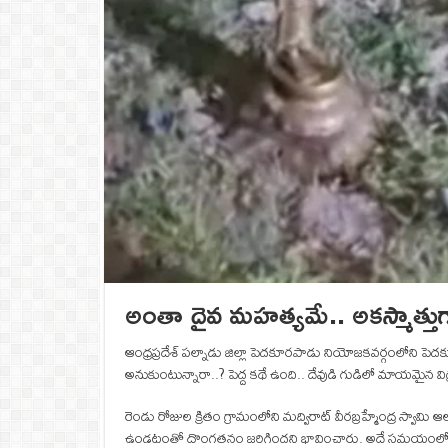
అంతా దైవ మహత్యమే.. అకస్మాత్తుగా 
ఆంధ్రప్రదేశ్‌ పల్నాడు జిల్లా పెదకూరపాడు నియోజకవర్గంలోని ప
అనుకుంటున్నారా..? పెద్ద కథే ఉంది.. దేవుడి గుడిలో మాయమైన వి
రెండు రోజుల క్రితం గ్రామంలోని మద్విరాట్ వీరబ్రహ్మేంద్ర స్వ
ఉండటంతో దొంగతనం జరిగిందని భావించారు. అదే సమయంలో గర్భ గ