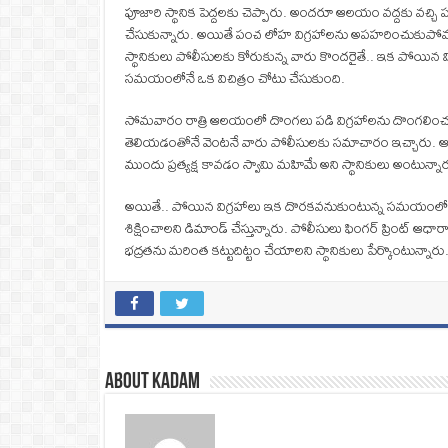
పూజారి స్థానిక పెద్దలకు చెప్పారు. అందరూ ఆలయం వద్దకు వచ్చి
చేసుకున్నారు. అయితే పంచ లోహ విగ్రహాలను అపహరించుకుపోవడంతో
స్థానికులు పోలీసులకు కోరుకున్న వారు కొందరైతే.. ఇక పోయి
సమయంలోనే ఒక విచిత్రం చోటు చేసుకుంది.
సోమవారం రాత్రి ఆలయంలో దొంగలు పడి విగ్రహాలను దొంగలించుకు 
తెలియడంతోనే వెంటనే వారు పోలీసులకు సమాచారం ఇచ్చారు. ఆలయం
ముందు ప్రత్యక్ష కావడం స్వామి మహిమే అని స్థానికులు అంటున్నా
అయితే.. పోయిన విగ్రహాలు ఇక దొరకవనుకుంటున్న సమయంలోనే గుడి 
శిక్షించాలని డిమాండ్ చేస్తున్నారు. పోలీసులు ఫింగర్ ప్రింట్ 
భద్రతను మరింత కట్టుదిట్టం చేయాలని స్థానికులు పేర్కొంటున్నారు
About Kadam