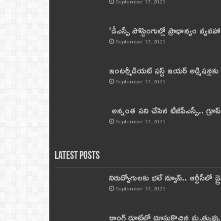
September 17, 2025
‘డీఎస్సీ పోస్టింగుల్లో ప్రాధాన్యం వ్యవహా
September 17, 2025
ఇంటర్మీడియట్ ఫస్ట్‌ ఇయర్‌ అడ్మిషన్లక
September 17, 2025
అన్నంత పని చేసిన టీజీపీఎస్సీ.. గ్రూప్‌ 
September 17, 2025
Latest Posts
నిరుద్యోగులకు భలే న్యూస్.. ఆర్టీసీలో డ్ర
September 17, 2025
రాంగ్ రూట్‌లో దూసుకొచ్చిన మృత్యువు.