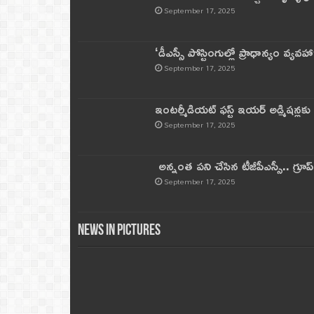
September 17, 2025
‘డీఎస్సీ పోస్టింగుల్లో ప్రాధాన్యం వ్యవహా
September 17, 2025
ఇంటర్మీడియట్ ఫస్ట్‌ ఇయర్‌ అడ్మిషన్లక
September 17, 2025
అన్నంత పని చేసిన టీజీపీఎస్సీ.. గ్రూప్‌ 
September 17, 2025
News in Pictures