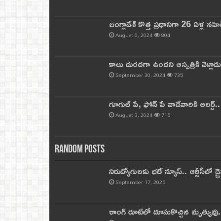
బంగ్లాదేశ్ కొత్త ప్రధానిగా 26 ఏళ్ల నహ
August 6, 2024
804
కాలు దురదగా ఉందని ఆస్పత్రికి వెళ్లా
September 30, 2024
735
గూగుల్ పే, ఫోన్ పే వాడేవారికి అలర్ట్
August 3, 2024
715
Random Posts
నిరుద్యోగులకు భలే న్యూస్.. ఆర్టీసీలో డ్ర
September 17, 2025
రాంగ్ రూట్‌లో దూసుకొచ్చిన మృత్యువు.