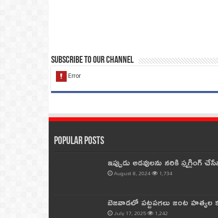
Subscribe to our Channel
Popular Posts
ఇప్పుడు అడవులను నరికి స్మగ్లింగ్ చ
August 8, 2024
1,734
బెజవాడలో పట్టపగలు జంట హత్యల కల
July 17, 2025
1,242