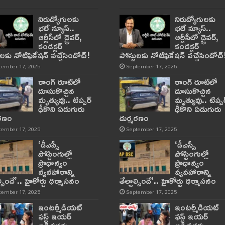
నిరుద్యోగులకు
నిరుద్యోగులకు
భలే న్యూస్..
భలే న్యూస్..
ఆర్టీసీలో డ్రైవర్,
ఆర్టీసీలో డ్రైవర్,
కండక్టర్‌
కండక్టర్‌
ులకు నోటిఫికేషన్‌ వచ్చేసిందోచ్‌!
పోస్టులకు నోటిఫికేషన్‌ వచ్చేసిందోచ్‌
tember 17, 2025
September 17, 2025
రాంగ్ రూట్‌లో
రాంగ్ రూట్‌లో
దూసుకొచ్చిన
దూసుకొచ్చిన
మృత్యువు.. టిప్పర్
మృత్యువు.. టిప్పర
ఢీకొని ఏడుగురు
ఢీకొని ఏడుగురు
మరణం
దుర్మరణం
tember 17, 2025
September 17, 2025
‘డీఎస్సీ
‘డీఎస్సీ
పోస్టింగుల్లో
పోస్టింగుల్లో
ప్రాధాన్యం
ప్రాధాన్యం
వ్యవహారాన్ని
వ్యవహారాన్ని
ాల్సిందే’.. హైకోర్టు ధర్మాసనం
తేల్చాల్సిందే’.. హైకోర్టు ధర్మాసనం
tember 17, 2025
September 17, 2025
ఇంటర్మీడియట్
ఇంటర్మీడియట్
ఫస్ట్‌ ఇయర్‌
ఫస్ట్‌ ఇయర్‌