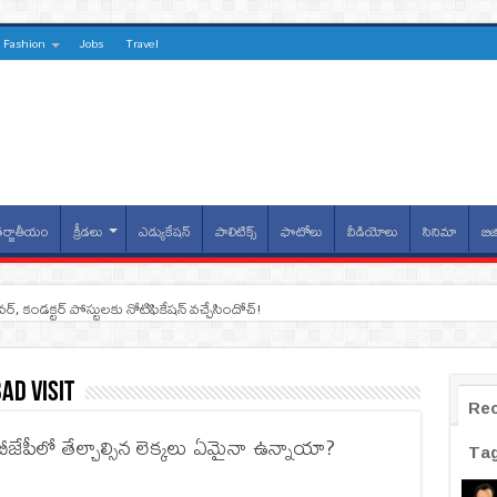
Fashion
Jobs
Travel
ర్జాతీయం
క్రీడలు
ఎడ్యుకేషన్
పాలిటిక్స్
ఫొటోలు
వీడియోలు
సినిమా
బిజ
ైవర్, కండక్టర్‌ పోస్టులకు నోటిఫికేషన్‌ వచ్చేసిందోచ్‌!
ad Visit
Re
జేపీలో తేల్చాల్సిన లెక్కలు ఏమైనా ఉన్నాయా?
Ta