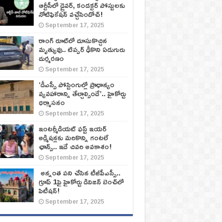
ఆర్టీసీలో డ్రైవర్, కండక్టర్‌ పోస్టులకు
నోటిఫికేషన్‌ వచ్చేసిందోచ్‌!
September 17, 2025
రాంగ్ రూట్‌లో దూసుకొచ్చిన
మృత్యువు.. టిప్పర్ ఢీకొని ఏడుగురు
దుర్మరణం
September 17, 2025
‘డీఎస్సీ పోస్టింగుల్లో ప్రాధాన్యం
వ్యవహారాన్ని తేల్చాల్సిందే’.. హైకోర్టు
ధర్మాసనం
September 17, 2025
ఇంటర్మీడియట్ ఫస్ట్‌ ఇయర్‌
అడ్మిషన్లకు మరికొన్ని గంటలే
ఛాన్స్‌.. ఇదే చివరి అవకాశం!
September 17, 2025
అన్నంత పని చేసిన టీజీపీఎస్సీ..
గ్రూప్‌ 1పై హైకోర్టు డివిజన్‌ బెంచ్‌లో
పిటీషన్‌!
September 17, 2025