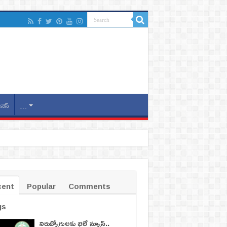
ినెస్
…
cent
Popular
Comments
gs
నిరుద్యోగులకు భలే న్యూస్..