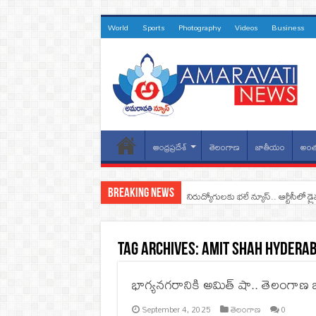
World
Sports
Photography
Videos
Business
ఆంధ్రప్రదేశ్
తెలంగాణ
జాతీయం
అంత
Breaking News
నిరుద్యోగులకు భలే న్యూస్.. ఆర్టీసీలో డ్ర
Tag Archives:
Amit Shah Hyderab
భాగ్యనగరానికి అమిత్ షా.. తెలంగాణ బీ
September 4, 2025
తెలంగాణ
0