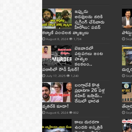
ఇప్పుడు
అడవులను నరికి
స్మగ్లింగ్ చేసేవారు
హీరోలు: పవన్
కళ్యాణ్ సంచలన వ్యాఖ్యలు
పోస్ట
August 8, 2024
1,734
Sep
బెజవాడలో
పట్టపగలు జంట
హత్యల
కలకలం..
పరారీలో రౌడీ షీటర్‌!
దుర్
July 17, 2025
1,240
Sep
బంగ్లాదేశ్ కొత్త
ప్రధానిగా 26 ఏళ్ల
నహిద్ ఇస్లామ్..
రేసులో భారత
వ్యతిరేకి కూడా!
తేల్చ
August 6, 2024
802
Sep
కాలు దురదగా
ఉందని ఆస్పత్రికి