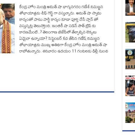
కేంద్ర హోం మంత్రి అమిత్ షా భాగ్యనగరం గణేశ్ నిమజ్జన
శోభాయాత్రకు చీఫ్ గెస్ట్ గా వస్తున్నారు. అమిత్ షా స్వామి
కార్యంతో పాటు పార్టీ కార్యం కూడా పూర్తి చేసే ప్లాన్ తో
వస్తున్నట్ల తెలుస్తోంది. ఇంతకీ షా సడెన్ సౌత్ ట్రిప్ కు
కారణమేంటి..? తెలంగాణ బీజేపీలో తేల్చాల్సిన లెక్కలు
ఏమైనా ఉన్నాయా? సెప్టెంబర్ 6వ తేదీన గణేష్ నిమజ్జన
శోభాయాత్రకు ముఖ్య అతిథిగా కేంద్ర హోం మంత్రి అమిత్ షా
రాబోతున్నారు. శనివారం ఉదయం 11 గంటలకు ఢిల్లీ నుంచి