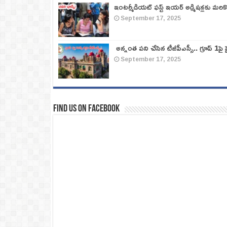
ఇంటర్మీడియట్ ఫస్ట్‌ ఇయర్‌ అడ్మిషన్లకు మరి
September 17, 2025
అన్నంత పని చేసిన టీజీపీఎస్సీ.. గ్రూప్‌ 1పై హై
September 17, 2025
Find us on Facebook