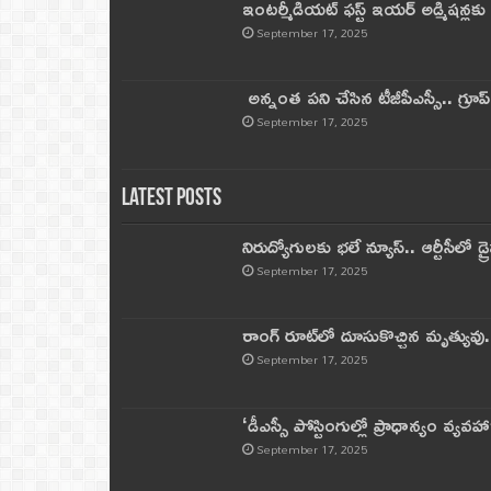
ఇంటర్మీడియట్ ఫస్ట్‌ ఇయర్‌ అడ్మిషన్లక
September 17, 2025
అన్నంత పని చేసిన టీజీపీఎస్సీ.. గ్రూప్‌ 
September 17, 2025
Latest Posts
నిరుద్యోగులకు భలే న్యూస్.. ఆర్టీసీలో డ్ర
September 17, 2025
రాంగ్ రూట్‌లో దూసుకొచ్చిన మృత్యువు.
September 17, 2025
‘డీఎస్సీ పోస్టింగుల్లో ప్రాధాన్యం వ్యవహా
September 17, 2025