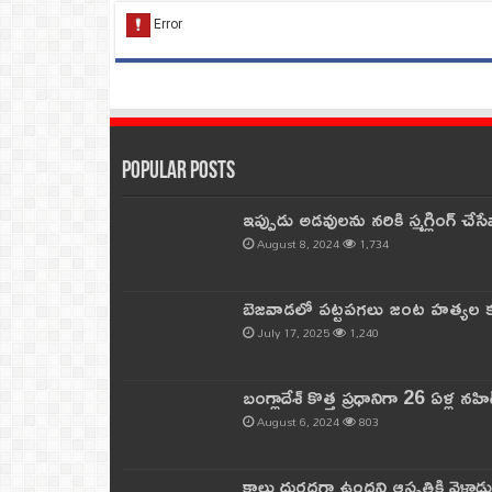
Popular Posts
ఇప్పుడు అడవులను నరికి స్మగ్లింగ్ చ
August 8, 2024
1,734
బెజవాడలో పట్టపగలు జంట హత్యల కల
July 17, 2025
1,240
బంగ్లాదేశ్ కొత్త ప్రధానిగా 26 ఏళ్ల నహ
August 6, 2024
803
కాలు దురదగా ఉందని ఆస్పత్రికి వెళ్లా