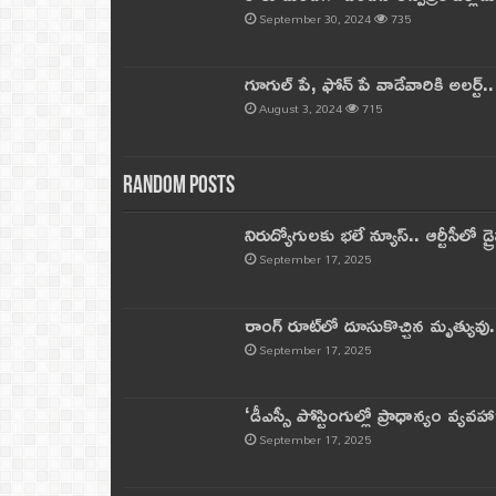
September 30, 2024
735
గూగుల్ పే, ఫోన్ పే వాడేవారికి అలర్ట్
August 3, 2024
715
Random Posts
నిరుద్యోగులకు భలే న్యూస్.. ఆర్టీసీలో డ్ర
September 17, 2025
రాంగ్ రూట్‌లో దూసుకొచ్చిన మృత్యువు.
September 17, 2025
‘డీఎస్సీ పోస్టింగుల్లో ప్రాధాన్యం వ్యవహా
September 17, 2025