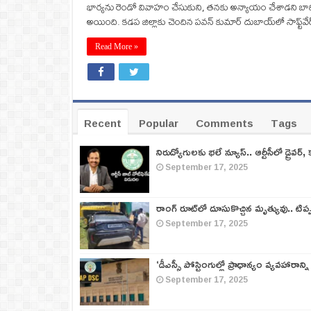
భార్యను రెండో వివాహం చేసుకుని, తనకు అన్యాయం చేశాడని బాధిత
అయింది. కడప జిల్లాకు చెందిన పవన్ కుమార్ దుబాయ్‌లో సాఫ్ట్‌వ
Read More »
Recent
Popular
Comments
Tags
నిరుద్యోగులకు భలే న్యూస్.. ఆర్టీసీలో డ్రైవర్, 
September 17, 2025
రాంగ్ రూట్‌లో దూసుకొచ్చిన మృత్యువు.. టిప
September 17, 2025
‘డీఎస్సీ పోస్టింగుల్లో ప్రాధాన్యం వ్యవహారాన్ని
September 17, 2025