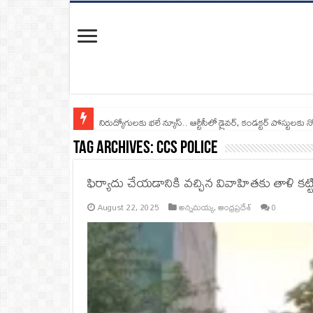
నిరుద్యోగులకు భలే న్యూస్.. ఆర్టీసీలో డ్రైవర్, కండక్టర్‌ పోస్టులకు న
Tag Archives:
CCS Police
ఫిర్యాదు చేయడానికి వచ్చిన వివాహితకు తాళి కట్టిన స
August 22, 2025
అన్నమయ్య
,
ఆంధ్రప్రదేశ్
0