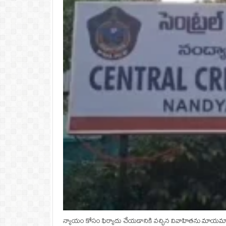
న్యాయం కోసం ఫిర్యాదు చేయడానికి వచ్చిన వివాహితను మాయమాటలు 