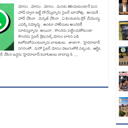
మోసం.. మోసం.. మోసం.. మనకు తెలియకుండానే మన
ఫోన్ ద్వారా ఇట్టే దోచేస్తున్నారు సైబర్ బూచోళ్లు.. అందుకే..
ఫోన్ చేసినా.. మెస్సెజ్ చేసినా.. ఏ లింకులను క్లిక్ చేయొద్దు..
ఎవర్నీ నమ్మోద్దు.. అంటూ పోలీసులు అందరికీ
సూచిస్తున్నారు. అయినా.. కొందరు పట్టించుకోకుండా
కొందరు సైబర్ క్రిమినల్స్ మోసం బారిన పడి
లబోదిబోమంటున్నారు బాధితులు.. తాజాగా.. హైదరాబాద్
నగరంలో.. మరో సైబర్ మోసం వెలుగులోకి వచ్చింది.. ఆర్టీఓ
 క్లిక్ చేసిన ఇద్దరు హైదరాబాద్ నివాసితులు దాదాపు 6 …