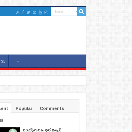
ినెస్
…
cent
Popular
Comments
gs
నిరుద్యోగులకు భలే న్యూస్..