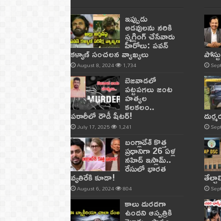
ఇప్పుడు
అడవులను నరికి
స్మగ్లింగ్ చేసేవారు
హీరోలు: పవన్
కళ్యాణ్ సంచలన వ్యాఖ్యలు
పోస్ట
August 8, 2024
1,734
Sep
బెజవాడలో
పట్టపగలు జంట
హత్యల
కలకలం..
పరారీలో రౌడీ షీటర్‌!
దుర్
July 17, 2025
1,241
Sep
బంగ్లాదేశ్ కొత్త
ప్రధానిగా 26 ఏళ్ల
నహిద్ ఇస్లామ్..
రేసులో భారత
వ్యతిరేకి కూడా!
తేల్చ
August 6, 2024
804
Sep
కాలు దురదగా
ఉందని ఆస్పత్రికి