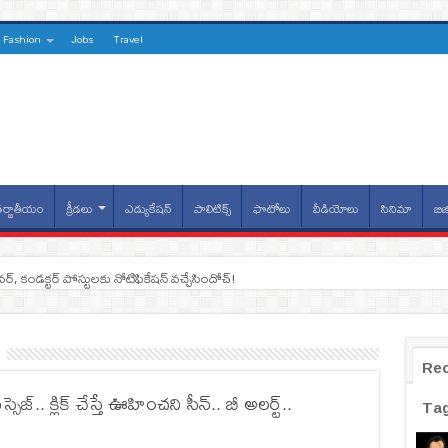
Fashion
Jobs
Travel
ర్జాతీయం
క్రీడలు
ఎడ్యుకేషన్
పాలిటిక్స్
ఫొటోలు
వీడియోలు
సినిమా
బిజ
ైవర్, కండక్టర్‌ పోస్టులకు నోటిఫికేషన్‌ వచ్చేసిందోచ్‌!
Re
ెజ్.. క్లిక్ చేస్తే ఊహించని సీన్.. బీ అలర్ట్..
Ta