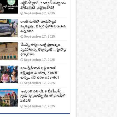
ఆర్టీసీలో డ్రైవర్, కండక్టర్‌ పోస్టులకు
నోటిఫికేషన్‌ వచ్చేసిందోచ్‌!
September 17, 2025
రాంగ్ రూట్‌లో దూసుకొచ్చిన
మృత్యువు.. టిప్పర్ ఢీకొని ఏడుగురు
దుర్మరణం
September 17, 2025
‘డీఎస్సీ పోస్టింగుల్లో ప్రాధాన్యం
వ్యవహారాన్ని తేల్చాల్సిందే’.. హైకోర్టు
ధర్మాసనం
September 17, 2025
ఇంటర్మీడియట్ ఫస్ట్‌ ఇయర్‌
అడ్మిషన్లకు మరికొన్ని గంటలే
ఛాన్స్‌.. ఇదే చివరి అవకాశం!
September 17, 2025
అన్నంత పని చేసిన టీజీపీఎస్సీ..
గ్రూప్‌ 1పై హైకోర్టు డివిజన్‌ బెంచ్‌లో
పిటీషన్‌!
September 17, 2025