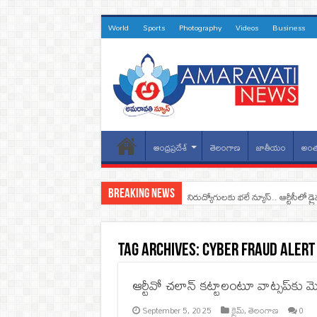
World
Sports
Photography
Videos
Business
ఆంధ్రప్రదేశ్
తెలంగాణ
జాతీయం
అంత
Breaking News
నిరుద్యోగులకు భలే న్యూస్.. ఆర్టీసీలో డ్ర
Tag Archives:
Cyber Fraud Alert
ఆర్టీవో చలాన్ కట్టాలంటూ వాట్సప్‌కు మెస్స
September 5, 2025
క్రైమ్
,
తెలంగాణ
0