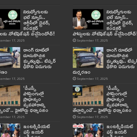
నిరుద్యోగులకు
నిరుద్యోగులకు
భలే న్యూస్..
భలే న్యూస్..
ఆర్టీసీలో డ్రైవర్,
ఆర్టీసీలో డ్రైవర్,
కండక్టర్‌
కండక్టర్‌
ులకు నోటిఫికేషన్‌ వచ్చేసిందోచ్‌!
పోస్టులకు నోటిఫికేషన్‌ వచ్చేసిందోచ్‌
tember 17, 2025
September 17, 2025
రాంగ్ రూట్‌లో
రాంగ్ రూట్‌లో
దూసుకొచ్చిన
దూసుకొచ్చిన
మృత్యువు.. టిప్పర్
మృత్యువు.. టిప్పర
ఢీకొని ఏడుగురు
ఢీకొని ఏడుగురు
మరణం
దుర్మరణం
tember 17, 2025
September 17, 2025
‘డీఎస్సీ
‘డీఎస్సీ
పోస్టింగుల్లో
పోస్టింగుల్లో
ప్రాధాన్యం
ప్రాధాన్యం
వ్యవహారాన్ని
వ్యవహారాన్ని
ాల్సిందే’.. హైకోర్టు ధర్మాసనం
తేల్చాల్సిందే’.. హైకోర్టు ధర్మాసనం
tember 17, 2025
September 17, 2025
ఇంటర్మీడియట్
ఇంటర్మీడియట్
ఫస్ట్‌ ఇయర్‌
ఫస్ట్‌ ఇయర్‌