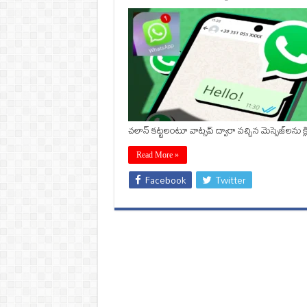
చలాన్ కట్టలంటూ వాట్సప్ ద్వారా వచ్చిన మెస్సెజ్‌లను
Read More »
Facebook
Twitter