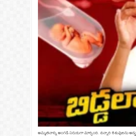
అమ్మతనాన్ని అంగడి సరుకుగా మార్చింది. చిన్నారి శిశువులను అడ్డుపెట