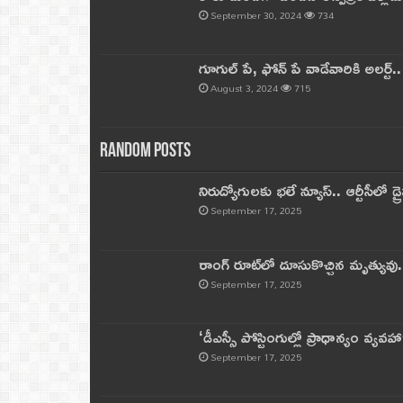
September 30, 2024
734
గూగుల్ పే, ఫోన్ పే వాడేవారికి అలర్ట్
August 3, 2024
715
Random Posts
నిరుద్యోగులకు భలే న్యూస్.. ఆర్టీసీలో డ్ర
September 17, 2025
రాంగ్ రూట్‌లో దూసుకొచ్చిన మృత్యువు.
September 17, 2025
‘డీఎస్సీ పోస్టింగుల్లో ప్రాధాన్యం వ్యవహా
September 17, 2025