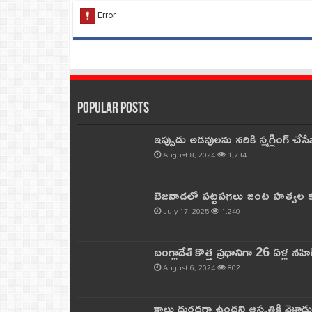
Popular Posts
ఇప్పుడు అడవులను నరికి స్మగ్లింగ్ చ
August 8, 2024
1,734
బెజవాడలో పట్టపగలు జంట హత్యల కల
July 17, 2025
1,240
బంగ్లాదేశ్ కొత్త ప్రధానిగా 26 ఏళ్ల నహ
August 6, 2024
802
కాలు దురదగా ఉందని ఆస్పత్రికి వెళ్లా