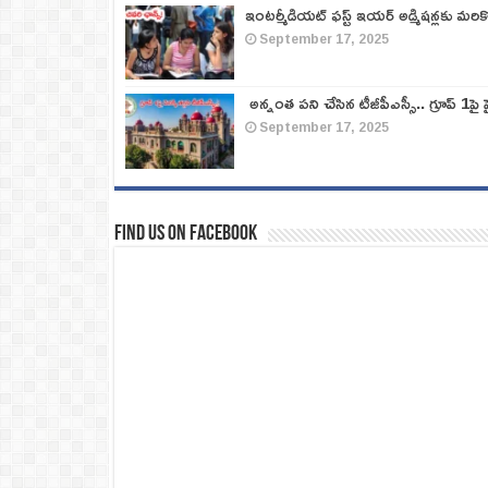
ఇంటర్మీడియట్ ఫస్ట్‌ ఇయర్‌ అడ్మిషన్లకు మరి
September 17, 2025
అన్నంత పని చేసిన టీజీపీఎస్సీ.. గ్రూప్‌ 1పై హై
September 17, 2025
Find us on Facebook