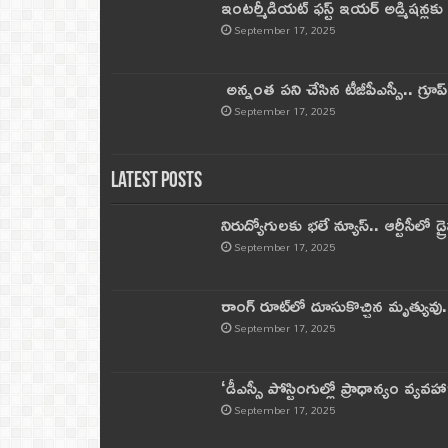
ఇంటర్మీడియట్ ఫస్ట్‌ ఇయర్‌ అడ్మిషన్లక
September 17, 2025
అన్నంత పని చేసిన టీజీపీఎస్సీ.. గ్రూప్‌ 
September 17, 2025
Latest Posts
నిరుద్యోగులకు భలే న్యూస్.. ఆర్టీసీలో డ్ర
September 17, 2025
రాంగ్ రూట్‌లో దూసుకొచ్చిన మృత్యువు.
September 17, 2025
‘డీఎస్సీ పోస్టింగుల్లో ప్రాధాన్యం వ్యవహా
September 17, 2025