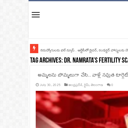
నిరుద్యోగులకు భలే న్యూస్.. ఆర్టీసీలో డ్రైవర్, కండక్టర్‌ పోస్టులకు న
Tag Archives:
Dr. Namrata’s Fertility S
అమ్మలను బొమ్మలుగా చేసి.. వాళ్లే నమ్రత టార్గెట్
July 30, 2025
ఆంధ్రప్రదేశ్
,
క్రైమ్
,
తెలంగాణ
0