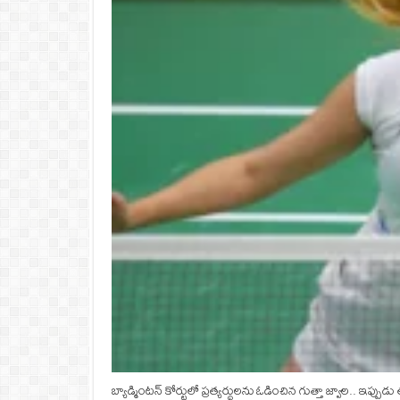
బ్యాడ్మింటన్ కోర్టులో ప్రత్యర్థులను ఓడించిన గుత్తా జ్వాల.. ఇప