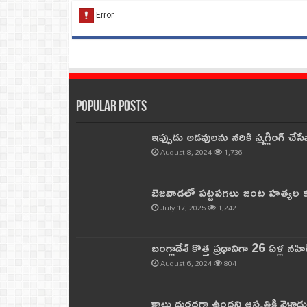
Popular Posts
ఇప్పుడు అడవులను నరికి స్మగ్లింగ్ చ
August 8, 2024
1,736
బెజవాడలో పట్టపగలు జంట హత్యల కల
July 17, 2025
1,242
బంగ్లాదేశ్ కొత్త ప్రధానిగా 26 ఏళ్ల నహ
August 6, 2024
804
కాలు దురదగా ఉందని ఆస్పత్రికి వెళ్లా