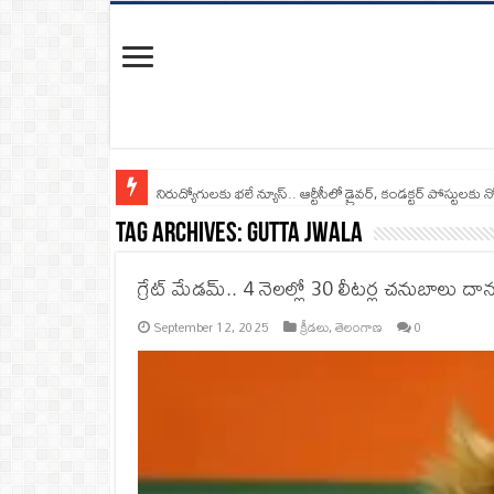
నిరుద్యోగులకు భలే న్యూస్.. ఆర్టీసీలో డ్రైవర్, కండక్టర్‌ పోస్టులకు న
Tag Archives:
Gutta Jwala
గ్రేట్ మేడమ్.. 4 నెలల్లో 30 లీటర్ల చనుబాలు దాన
September 12, 2025
క్రీడలు
,
తెలంగాణ
0