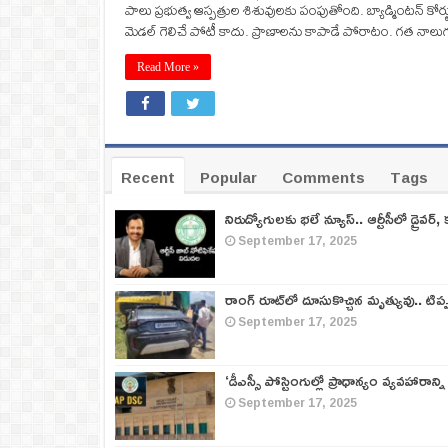
పాలు ప్రభుత్వ ఆస్పత్రుల శిశువులకు పంపుతోంది. బ్యాడ్మింటన్ కోర
మెడల్ గెలిచే పోటీ కాదు. ప్రాణాలను కాపాడే పోరాటం. గత నాలుగ
Read More »
Recent
Popular
Comments
Tags
నిరుద్యోగులకు భలే న్యూస్.. ఆర్టీసీలో డ్రైవర్, 
September 17, 2025
రాంగ్ రూట్‌లో దూసుకొచ్చిన మృత్యువు.. టిప
September 17, 2025
‘డీఎస్సీ పోస్టింగుల్లో ప్రాధాన్యం వ్యవహారాన్ని
September 17, 2025