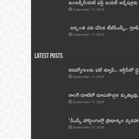
ఇంటర్మీడియట్ ఫస్ట్‌ ఇయర్‌ అడ్మిషన్లక
September 17, 2025
అన్నంత పని చేసిన టీజీపీఎస్సీ.. గ్రూప్‌ 
September 17, 2025
Latest Posts
నిరుద్యోగులకు భలే న్యూస్.. ఆర్టీసీలో డ్ర
September 17, 2025
రాంగ్ రూట్‌లో దూసుకొచ్చిన మృత్యువు.
September 17, 2025
‘డీఎస్సీ పోస్టింగుల్లో ప్రాధాన్యం వ్యవహా
September 17, 2025