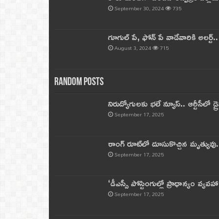
September 30, 2024
735
గూగుల్ పే, ఫోన్ పే వాడేవారికి అలర్ట్
August 3, 2024
715
Random Posts
నిరుద్యోగులకు భలే న్యూస్.. ఆర్టీసీలో డ్ర
September 17, 2025
రాంగ్ రూట్‌లో దూసుకొచ్చిన మృత్యువు.
September 17, 2025
‘డీఎస్సీ పోస్టింగుల్లో ప్రాధాన్యం వ్యవహా
September 17, 2025