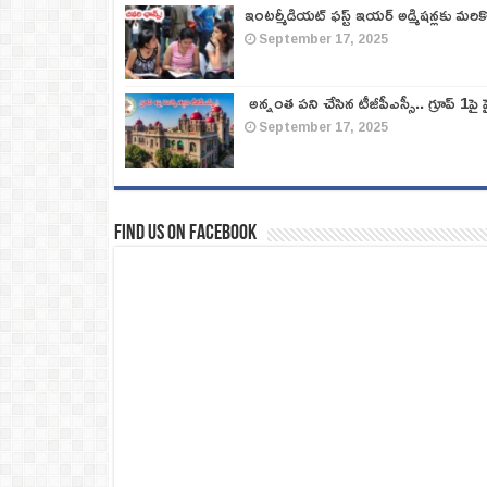
ఇంటర్మీడియట్ ఫస్ట్‌ ఇయర్‌ అడ్మిషన్లకు మరి
September 17, 2025
అన్నంత పని చేసిన టీజీపీఎస్సీ.. గ్రూప్‌ 1పై హై
September 17, 2025
Find us on Facebook