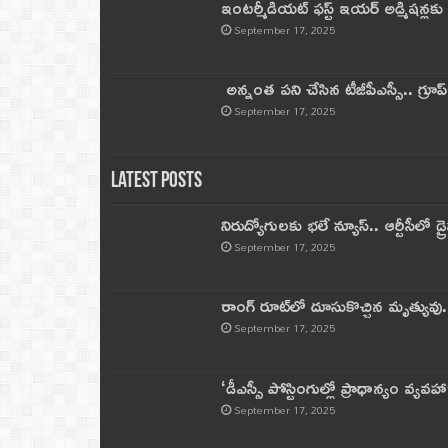
ఇంటర్మీడియట్ ఫస్ట్‌ ఇయర్‌ అడ్మిషన్లక
September 17, 2025
అన్నంత పని చేసిన టీజీపీఎస్సీ.. గ్రూప్‌ 
September 17, 2025
Latest Posts
నిరుద్యోగులకు భలే న్యూస్.. ఆర్టీసీలో డ్ర
September 17, 2025
రాంగ్ రూట్‌లో దూసుకొచ్చిన మృత్యువు.
September 17, 2025
‘డీఎస్సీ పోస్టింగుల్లో ప్రాధాన్యం వ్యవహా
September 17, 2025