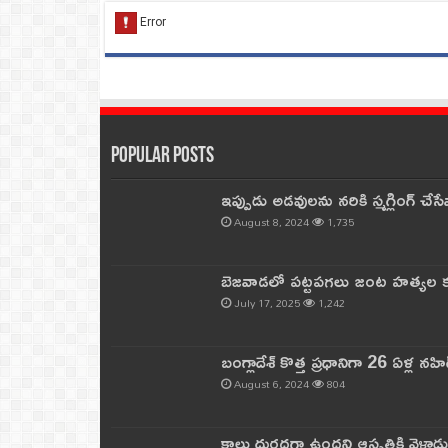
Popular Posts
ఇప్పుడు అడవులను నరికి స్మగ్లింగ్ చ
August 8, 2024
1,735
బెజవాడలో పట్టపగలు జంట హత్యల కల
July 17, 2025
1,242
బంగ్లాదేశ్ కొత్త ప్రధానిగా 26 ఏళ్ల నహ
August 6, 2024
804
కాలు దురదగా ఉందని ఆస్పత్రికి వెళ్లా