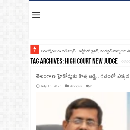
నిరుద్యోగులకు భలే న్యూస్.. ఆర్టీసీలో డ్రైవర్, కండక్టర్‌ పోస్టులకు న
Tag Archives:
High Court New Judge
తెలంగాణ హైకోర్టుకు కొత్త జడ్జి.. గతంలో ఎక్క
July 15, 2025
తెలంగాణ
0