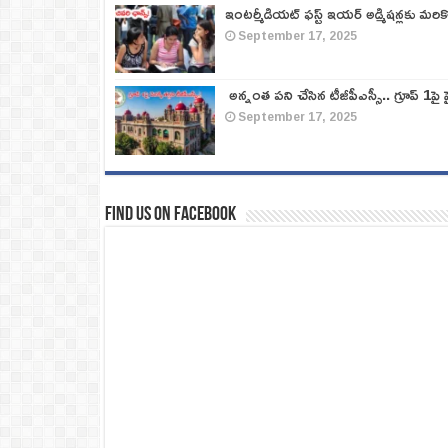
ఇంటర్మీడియట్ ఫస్ట్‌ ఇయర్‌ అడ్మిషన్లకు మరి
September 17, 2025
అన్నంత పని చేసిన టీజీపీఎస్సీ.. గ్రూప్‌ 1పై హై
September 17, 2025
Find us on Facebook