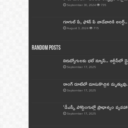
September 30, 2024
735
గూగుల్ పే, ఫోన్ పే వాడేవారికి అలర్ట్
August 3, 2024
715
Random Posts
నిరుద్యోగులకు భలే న్యూస్.. ఆర్టీసీలో డ్ర
September 17, 2025
రాంగ్ రూట్‌లో దూసుకొచ్చిన మృత్యువు.
September 17, 2025
‘డీఎస్సీ పోస్టింగుల్లో ప్రాధాన్యం వ్యవహా
September 17, 2025