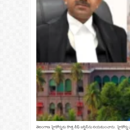
తెలంగాణ హైకోర్టుకు కొత్త చీఫ్ జస్టిస్‌ను నియమించారు. హైకోర