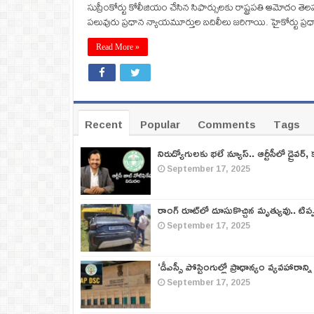
సుప్రీంకోర్టు కోలీజియం చేసిన సిఫార్సులకు రాష్ట్రపతి ఆమోదం త
పలువురు ప్రధాన న్యాయమూర్తుల బదిలీలు జరిగాయి. హైకోర్టు ప్రధా
Read More »
Recent
Popular
Comments
Tags
నిరుద్యోగులకు భలే న్యూస్.. ఆర్టీసీలో డ్రైవర్, 
September 17, 2025
రాంగ్ రూట్‌లో దూసుకొచ్చిన మృత్యువు.. టిప
September 17, 2025
‘డీఎస్సీ పోస్టింగుల్లో ప్రాధాన్యం వ్యవహారాన్ని
September 17, 2025