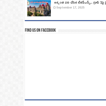
అన్నంత పని చేసిన టీజీపీఎస్సీ.. గ్రూప్‌ 1పై హై
September 17, 2025
Find us on Facebook