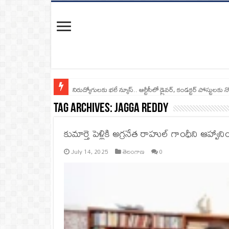
నిరుద్యోగులకు భలే న్యూస్.. ఆర్టీసీలో డ్రైవర్, కండక్టర్‌ పోస్టులకు న
Tag Archives:
Jagga Reddy
కుమార్తె పెళ్లికి అగ్రనేత రాహుల్ గాంధీని ఆహ్వానించ
July 14, 2025
తెలంగాణ
0