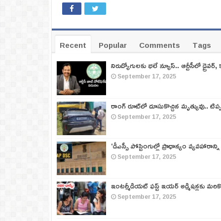
Recent
Popular
Comments
Tags
నిరుద్యోగులకు భలే న్యూస్.. ఆర్టీసీలో డ్రైవర్, 
September 17, 2025
రాంగ్ రూట్‌లో దూసుకొచ్చిన మృత్యువు.. టిప
September 17, 2025
‘డీఎస్సీ పోస్టింగుల్లో ప్రాధాన్యం వ్యవహారాన్ని
September 17, 2025
ఇంటర్మీడియట్ ఫస్ట్‌ ఇయర్‌ అడ్మిషన్లకు మరి
September 17, 2025