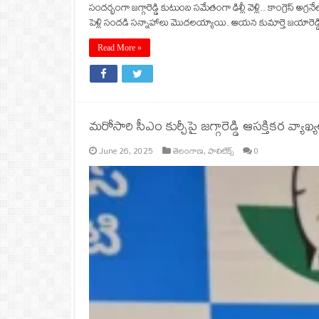
సందర్భంగా జగ్గారెడ్డి కుటుంబ సమేతంగా ఢిల్లీ వెళ్లి.. కాంగ్రెస్ అగ్ర
పెళ్లి సందడి సన్నాహాలు మొదలయ్యాయి. ఆయన కుమార్తె జయారెడ్
Read More »
మరోసారి సీఎం కుర్చీపై జగ్గారెడ్డి ఆసక్తికర వ్యాఖ్
June 26, 2025
తెలంగాణ
,
పాలిటిక్స్
0