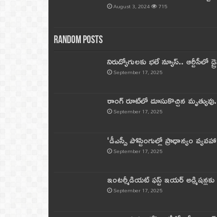
August 3, 2024
715
Random Posts
నిరుద్యోగులకు భలే న్యూస్.. ఆర్టీసీలో డ్ర
September 17, 2025
రాంగ్ రూట్‌లో దూసుకొచ్చిన మృత్యువు.
September 17, 2025
‘డీఎస్సీ పోస్టింగుల్లో ప్రాధాన్యం వ్యవహా
September 17, 2025
ఇంటర్మీడియట్ ఫస్ట్‌ ఇయర్‌ అడ్మిషన్లక
September 17, 2025