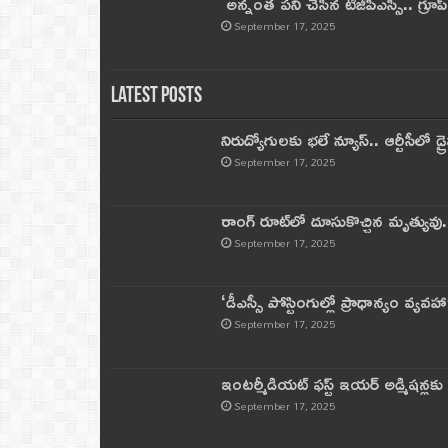
అన్నంత పని చేసిన టీజీపీఎస్సీ.. గ్రూప్‌ 
September 17, 2025
Latest Posts
నిరుద్యోగులకు భలే న్యూస్.. ఆర్టీసీలో డ్ర
September 17, 2025
రాంగ్ రూట్‌లో దూసుకొచ్చిన మృత్యువు.
September 17, 2025
‘డీఎస్సీ పోస్టింగుల్లో ప్రాధాన్యం వ్యవహా
September 17, 2025
ఇంటర్మీడియట్ ఫస్ట్‌ ఇయర్‌ అడ్మిషన్లక
September 17, 2025