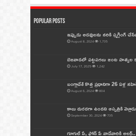
Popular Posts
ఇప్పుడు అడవులను నరికి స్మగ్లింగ్ చ
August 8, 2024
1,735
బెజవాడలో పట్టపగలు జంట హత్యల కల
July 17, 2025
1,242
బంగ్లాదేశ్ కొత్త ప్రధానిగా 26 ఏళ్ల నహ
August 6, 2024
804
కాలు దురదగా ఉందని ఆస్పత్రికి వెళ్లా
September 30, 2024
735
గూగుల్ పే, ఫోన్ పే వాడేవారికి అలర్ట్