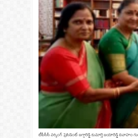
టీపీసీసీ వర్కింగ్ ప్రెసిడెంట్ జగ్గారెడ్డి కుమార్తె జయారెడ్డి 