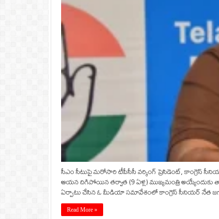
సీఎం సీటుపై మరోసారి టీపీసీసీ వర్కింగ్ ప్రెసిడెంట్, కాంగ్రెస్‌ సీన
ఆయన దిగిపోయిన తర్వాత (9 ఏళ్ల) ముఖ్యమంత్రి అయ్యేందుకు తాను ప్
ఏర్పాటు చేసిన ఓ మీడియా సమావేశంలో కాంగ్రెస్‌ సీనియర్ నేత జ
Read More »