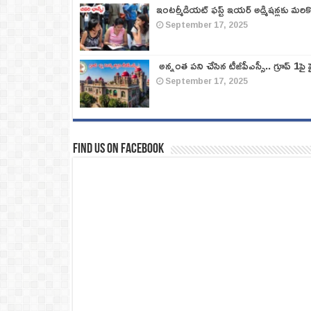
ఇంటర్మీడియట్ ఫస్ట్‌ ఇయర్‌ అడ్మిషన్లకు మరి
September 17, 2025
అన్నంత పని చేసిన టీజీపీఎస్సీ.. గ్రూప్‌ 1పై హై
September 17, 2025
Find us on Facebook