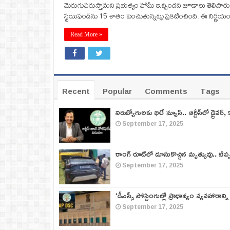
మెరుగుపరుస్తామని ప్రభుత్వం హామీ ఇచ్చిందని జూడాలు తెలిపారు. తెలం
స్టయిఫండ్‌ను 15 శాతం పెంచుతున్నట్లు ప్రకటించింది. ఈ నిర్ణయం ద
Read More »
Recent
Popular
Comments
Tags
నిరుద్యోగులకు భలే న్యూస్.. ఆర్టీసీలో డ్రైవర్, 
September 17, 2025
రాంగ్ రూట్‌లో దూసుకొచ్చిన మృత్యువు.. టిప
September 17, 2025
‘డీఎస్సీ పోస్టింగుల్లో ప్రాధాన్యం వ్యవహారాన్ని
September 17, 2025