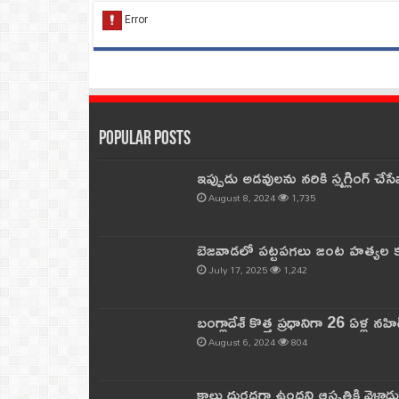
Popular Posts
ఇప్పుడు అడవులను నరికి స్మగ్లింగ్ చ
August 8, 2024
1,735
బెజవాడలో పట్టపగలు జంట హత్యల కల
July 17, 2025
1,242
బంగ్లాదేశ్ కొత్త ప్రధానిగా 26 ఏళ్ల నహ
August 6, 2024
804
కాలు దురదగా ఉందని ఆస్పత్రికి వెళ్లా