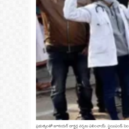
ప్రభుత్వంతో జూనియర్‌ డాక్టర్ల చర్చలు ఫలించాయ్. స్టయిఫండ్ పెం