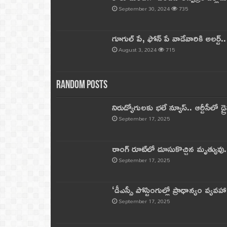
September 30, 2024
735
గూగుల్ పే, ఫోన్ పే వాడేవారికి అలర్ట్
August 3, 2024
715
Random Posts
నిరుద్యోగులకు భలే న్యూస్.. ఆర్టీసీలో డ్ర
September 17, 2025
రాంగ్ రూట్‌లో దూసుకొచ్చిన మృత్యువు.
September 17, 2025
‘డీఎస్సీ పోస్టింగుల్లో ప్రాధాన్యం వ్యవహా
September 17, 2025