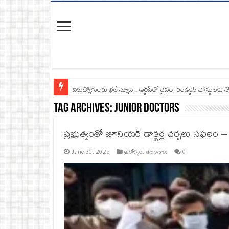
నిరుద్యోగులకు భలే న్యూస్.. ఆర్టీసీలో డ్రైవర్, కండక్టర్‌ పోస్టులకు న
Tag Archives:
Junior Doctors
ప్రభుత్వంతో జూనియర్‌ డాక్టర్ల చర్చలు సఫలం – స
June 30, 2025
ఆరోగ్యం
,
తెలంగాణ
0