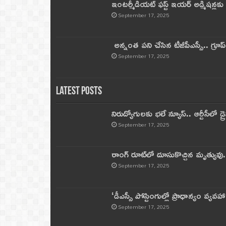
ఇంటర్మీడియట్ ఫస్ట్‌ ఇయర్‌ అడ్మిషన్లక
September 17, 2025
అన్నంత పని చేసిన టీజీపీఎస్సీ.. గ్రూప్‌ 
September 17, 2025
Latest Posts
నిరుద్యోగులకు భలే న్యూస్.. ఆర్టీసీలో డ్ర
September 17, 2025
రాంగ్ రూట్‌లో దూసుకొచ్చిన మృత్యువు.
September 17, 2025
‘డీఎస్సీ పోస్టింగుల్లో ప్రాధాన్యం వ్యవహా
September 17, 2025