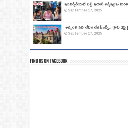
ఇంటర్మీడియట్ ఫస్ట్‌ ఇయర్‌ అడ్మిషన్లకు మరి
September 17, 2025
అన్నంత పని చేసిన టీజీపీఎస్సీ.. గ్రూప్‌ 1పై హై
September 17, 2025
Find us on Facebook