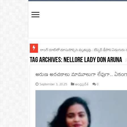
రాంగ్ రూట్‌లో దూసుకొచ్చిన మృత్యువు.. టిప్పర్ ఢీకొని ఏడుగురు
Tag Archives:
Nellore Lady Don Aruna
అరుణ అరచకాలు మామూలుగా లేవుగా.. ఏకంగా గన
September 3, 2025
ఆంధ్రప్రదేశ్
0