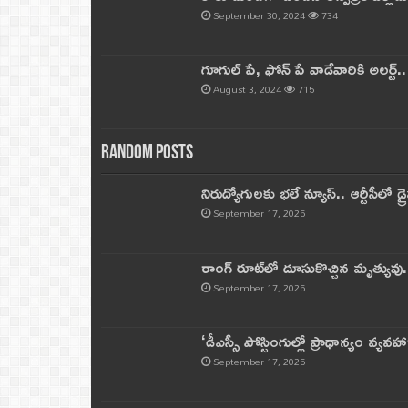
September 30, 2024
734
గూగుల్ పే, ఫోన్ పే వాడేవారికి అలర్ట్
August 3, 2024
715
Random Posts
నిరుద్యోగులకు భలే న్యూస్.. ఆర్టీసీలో డ్ర
September 17, 2025
రాంగ్ రూట్‌లో దూసుకొచ్చిన మృత్యువు.
September 17, 2025
‘డీఎస్సీ పోస్టింగుల్లో ప్రాధాన్యం వ్యవహా
September 17, 2025