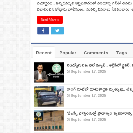
నమోదైంది.. అన్నదమ్ముల ఆస్తివివాదంలో తలదూర్చి గన్‌తో తనన
విచారించిన కోవూరు పోలీసులు.. మరిన్ని వివరాలు సేకరించారు
Read More »
Recent
Popular
Comments
Tags
నిరుద్యోగులకు భలే న్యూస్.. ఆర్టీసీలో డ్రైవర్, 
September 17, 2025
రాంగ్ రూట్‌లో దూసుకొచ్చిన మృత్యువు.. టిప
September 17, 2025
‘డీఎస్సీ పోస్టింగుల్లో ప్రాధాన్యం వ్యవహారాన్ని
September 17, 2025