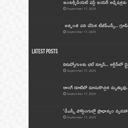
ఇంటర్మీడియట్ ఫస్ట్‌ ఇయర్‌ అడ్మిషన్లక
September 17, 2025
అన్నంత పని చేసిన టీజీపీఎస్సీ.. గ్రూప్‌ 
September 17, 2025
Latest Posts
నిరుద్యోగులకు భలే న్యూస్.. ఆర్టీసీలో డ్ర
September 17, 2025
రాంగ్ రూట్‌లో దూసుకొచ్చిన మృత్యువు.
September 17, 2025
‘డీఎస్సీ పోస్టింగుల్లో ప్రాధాన్యం వ్యవహా
September 17, 2025