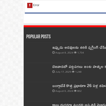
Popular Posts
ఇప్పుడు అడవులను నరికి స్మగ్లింగ్ చ
August 8, 2024
1,734
బెజవాడలో పట్టపగలు జంట హత్యల కల
July 17, 2025
1,240
బంగ్లాదేశ్ కొత్త ప్రధానిగా 26 ఏళ్ల నహ
August 6, 2024
802
కాలు దురదగా ఉందని ఆస్పత్రికి వెళ్లా