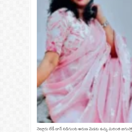
నెల్లూరు లేడీ డాన్‌ నిడిగుంట అరుణ మెడకు ఉచ్చు మరింత బిగు