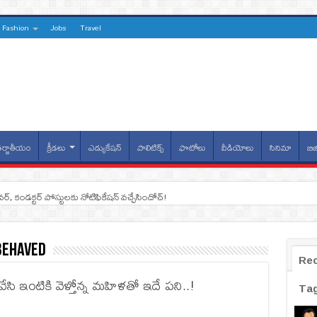
Fashion
Jobs
Travel
ర్జాతీయం
క్రీడలు
ఎడ్యుకేషన్
పాలిటిక్స్
ఫొటోలు
వీడియోలు
సినిమా
బిజ
ైవర్, కండక్టర్‌ పోస్టులకు నోటిఫికేషన్‌ వచ్చేసిందోచ్‌!
sbehaved
Re
ేసి ఇంటికి వెళ్తోన్న మహిళతో ఇదే పని..!
Ta