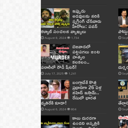
ఇప్పుడు
అడవులను నరికి
స్మగ్లింగ్ చేసేవారు
హీరోలు: పవన్
కళ్యాణ్ సంచలన వ్యాఖ్యలు
పోస్ట
August 8, 2024
1,734
Sep
బెజవాడలో
పట్టపగలు జంట
హత్యల
కలకలం..
పరారీలో రౌడీ షీటర్‌!
దుర్
July 17, 2025
1,241
Sep
బంగ్లాదేశ్ కొత్త
ప్రధానిగా 26 ఏళ్ల
నహిద్ ఇస్లామ్..
రేసులో భారత
వ్యతిరేకి కూడా!
తేల్చ
August 6, 2024
804
Sep
కాలు దురదగా
ఉందని ఆస్పత్రికి