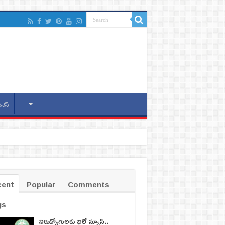
ినెస్
…
cent
Popular
Comments
gs
నిరుద్యోగులకు భలే న్యూస్..