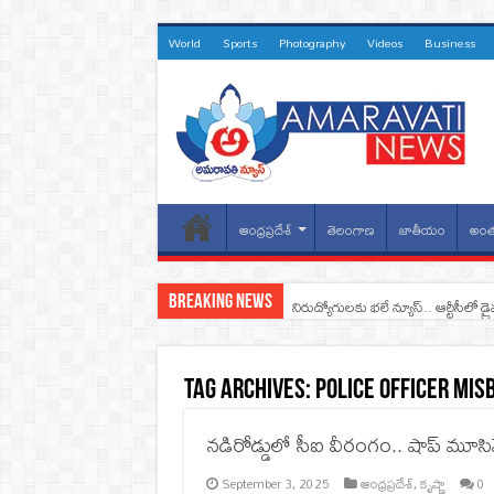
World
Sports
Photography
Videos
Business
ఆంధ్రప్రదేశ్
తెలంగాణ
జాతీయం
అంత
Breaking News
నిరుద్యోగులకు భలే న్యూస్.. ఆర్టీసీలో డ్ర
Tag Archives:
Police Officer Mi
నడిరోడ్డులో సీఐ వీరంగం.. షాప్‌ మూసివ
September 3, 2025
ఆంధ్రప్రదేశ్
,
కృష్ణా
0