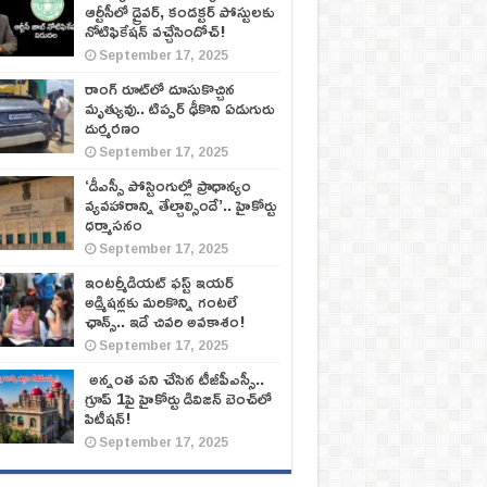
ఆర్టీసీలో డ్రైవర్, కండక్టర్‌ పోస్టులకు
నోటిఫికేషన్‌ వచ్చేసిందోచ్‌!
September 17, 2025
రాంగ్ రూట్‌లో దూసుకొచ్చిన
మృత్యువు.. టిప్పర్ ఢీకొని ఏడుగురు
దుర్మరణం
September 17, 2025
‘డీఎస్సీ పోస్టింగుల్లో ప్రాధాన్యం
వ్యవహారాన్ని తేల్చాల్సిందే’.. హైకోర్టు
ధర్మాసనం
September 17, 2025
ఇంటర్మీడియట్ ఫస్ట్‌ ఇయర్‌
అడ్మిషన్లకు మరికొన్ని గంటలే
ఛాన్స్‌.. ఇదే చివరి అవకాశం!
September 17, 2025
అన్నంత పని చేసిన టీజీపీఎస్సీ..
గ్రూప్‌ 1పై హైకోర్టు డివిజన్‌ బెంచ్‌లో
పిటీషన్‌!
September 17, 2025