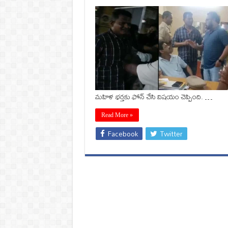
మహిళ భర్తకు ఫోన్‌ చేసి విషయం చెప్పింది. …
Read More »
Facebook
Twitter