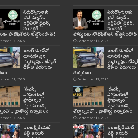
నిరుద్యోగులకు
నిరుద్యోగులకు
భలే న్యూస్..
భలే న్యూస్..
ఆర్టీసీలో డ్రైవర్,
ఆర్టీసీలో డ్రైవర్,
కండక్టర్‌
కండక్టర్‌
ులకు నోటిఫికేషన్‌ వచ్చేసిందోచ్‌!
పోస్టులకు నోటిఫికేషన్‌ వచ్చేసిందోచ్‌
tember 17, 2025
September 17, 2025
రాంగ్ రూట్‌లో
రాంగ్ రూట్‌లో
దూసుకొచ్చిన
దూసుకొచ్చిన
మృత్యువు.. టిప్పర్
మృత్యువు.. టిప్పర
ఢీకొని ఏడుగురు
ఢీకొని ఏడుగురు
మరణం
దుర్మరణం
tember 17, 2025
September 17, 2025
‘డీఎస్సీ
‘డీఎస్సీ
పోస్టింగుల్లో
పోస్టింగుల్లో
ప్రాధాన్యం
ప్రాధాన్యం
వ్యవహారాన్ని
వ్యవహారాన్ని
ాల్సిందే’.. హైకోర్టు ధర్మాసనం
తేల్చాల్సిందే’.. హైకోర్టు ధర్మాసనం
tember 17, 2025
September 17, 2025
ఇంటర్మీడియట్
ఇంటర్మీడియట్
ఫస్ట్‌ ఇయర్‌
ఫస్ట్‌ ఇయర్‌