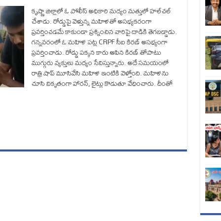
కృష్ణా జిల్లాలో ఓ పోలీస్‌ అధికారి మద్యం మత్తులో హల్‌చల్‌
చేశాడు. రోడ్డుపై వెళ్తున్న మహిళతో అసభ్యకరంగా
ప్రవర్తించడమే కాకుండా ప్రశ్నించిన వారిపై దాడికి తెగబడ్డాడు.
గన్నవరంలో ఓ మహిళ పట్ల CRPF సీఐ కిరణ్‌ అసభ్యంగా
ప్రవర్తించాడు. రోడ్డు పక్కన కారు ఆపిన కిరణ్ తోపాటు
ముగ్గురు వ్యక్తులు మద్యం సేవిస్తున్నారు. అదే సమయంలో
రాత్రి షాప్‌ మూసివేసి మహిళ ఇంటికి వెళ్తోంది. మహిళను
చూసి వికృతంగా హారన్‌, లైట్లు కొడుతూ వేధించారు. దీంతో