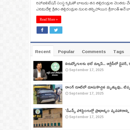
రిహాబిలిటేషన్ సంస్థ కృషితో బాలుడు తన తల్లిదండ్రుల చెంతకు చే
ఎనిమిదేళ్ల క్రితం తల్లిదండ్రుల నుంచి తప్పిపోయిన శ్రీకాంత్ అనే
Read More »
Recent
Popular
Comments
Tags
నిరుద్యోగులకు భలే న్యూస్.. ఆర్టీసీలో డ్రైవర్, 
September 17, 2025
రాంగ్ రూట్‌లో దూసుకొచ్చిన మృత్యువు.. టిప
September 17, 2025
‘డీఎస్సీ పోస్టింగుల్లో ప్రాధాన్యం వ్యవహారాన్ని
September 17, 2025