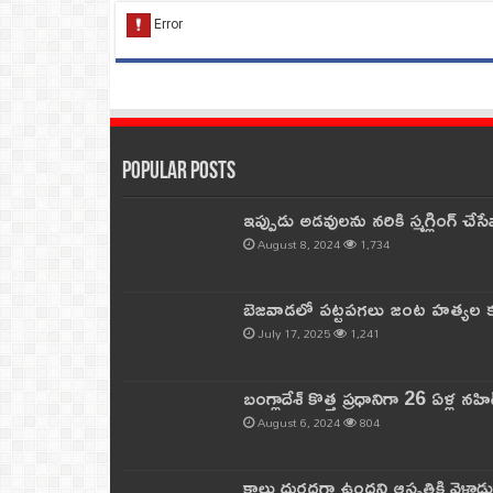
Popular Posts
ఇప్పుడు అడవులను నరికి స్మగ్లింగ్ చ
August 8, 2024
1,734
బెజవాడలో పట్టపగలు జంట హత్యల కల
July 17, 2025
1,241
బంగ్లాదేశ్ కొత్త ప్రధానిగా 26 ఏళ్ల నహ
August 6, 2024
804
కాలు దురదగా ఉందని ఆస్పత్రికి వెళ్లా