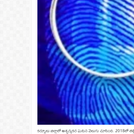
కర్నూలు జిల్లాలో ఆశ్చర్యకర ఘటన వెలుగు చూసింది. 2018లో తల్