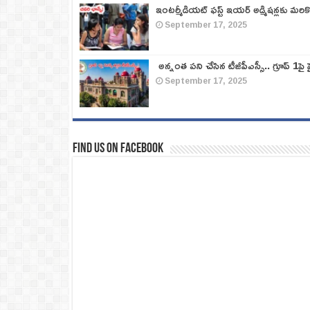
ఇంటర్మీడియట్ ఫస్ట్‌ ఇయర్‌ అడ్మిషన్లకు మరి
September 17, 2025
అన్నంత పని చేసిన టీజీపీఎస్సీ.. గ్రూప్‌ 1పై హై
September 17, 2025
Find us on Facebook