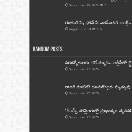
September 30, 2024
735
గూగుల్ పే, ఫోన్ పే వాడేవారికి అలర్ట్
August 3, 2024
715
Random Posts
నిరుద్యోగులకు భలే న్యూస్.. ఆర్టీసీలో డ్ర
September 17, 2025
రాంగ్ రూట్‌లో దూసుకొచ్చిన మృత్యువు.
September 17, 2025
‘డీఎస్సీ పోస్టింగుల్లో ప్రాధాన్యం వ్యవహా
September 17, 2025