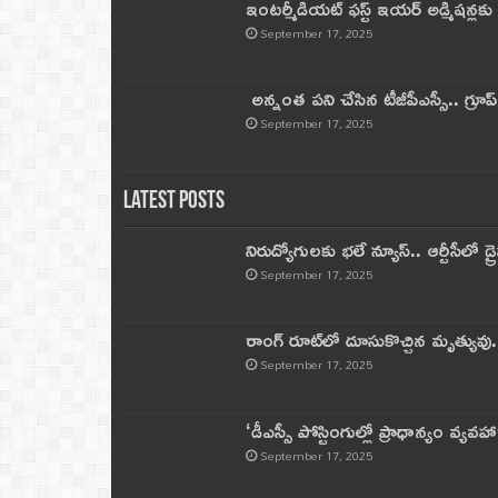
ఇంటర్మీడియట్ ఫస్ట్‌ ఇయర్‌ అడ్మిషన్లక
September 17, 2025
అన్నంత పని చేసిన టీజీపీఎస్సీ.. గ్రూప్‌ 
September 17, 2025
Latest Posts
నిరుద్యోగులకు భలే న్యూస్.. ఆర్టీసీలో డ్ర
September 17, 2025
రాంగ్ రూట్‌లో దూసుకొచ్చిన మృత్యువు.
September 17, 2025
‘డీఎస్సీ పోస్టింగుల్లో ప్రాధాన్యం వ్యవహా
September 17, 2025