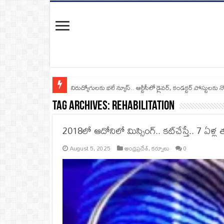
నిరుద్యోగులకు భలే న్యూస్.. ఆర్టీసీలో డ్రైవర్, కండక్టర్‌ పోస్టులకు న
Tag Archives:
Rehabilitation
2018లో ఆదోనిలో మిస్సింగ్‌.. కట్‌చేస్తే.. 7 ఏళ్
August 5, 2025
ఆంధ్రప్రదేశ్
,
కర్నూలు
0