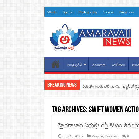
World
Sports
Photography
Videos
Business
ఆంధ్రప్రదేశ్
తెలంగాణ
జాతీయం
అంత
Breaking News
నిరుద్యోగులకు భలే న్యూస్.. ఆర్టీసీలో డ్ర
Tag Archives:
Swift Women Acti
హైదరాబాద్ వీధుల్లో గస్తీ కోసం శివంగుల
July 5, 2025
టెక్నాలజీ
,
తెలంగాణ
0