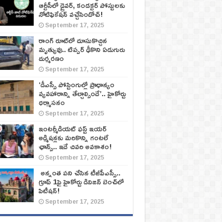
ఆర్టీసీలో డ్రైవర్, కండక్టర్‌ పోస్టులకు
నోటిఫికేషన్‌ వచ్చేసిందోచ్‌!
September 17, 2025
రాంగ్ రూట్‌లో దూసుకొచ్చిన
మృత్యువు.. టిప్పర్ ఢీకొని ఏడుగురు
దుర్మరణం
September 17, 2025
‘డీఎస్సీ పోస్టింగుల్లో ప్రాధాన్యం
వ్యవహారాన్ని తేల్చాల్సిందే’.. హైకోర్టు
ధర్మాసనం
September 17, 2025
ఇంటర్మీడియట్ ఫస్ట్‌ ఇయర్‌
అడ్మిషన్లకు మరికొన్ని గంటలే
ఛాన్స్‌.. ఇదే చివరి అవకాశం!
September 17, 2025
అన్నంత పని చేసిన టీజీపీఎస్సీ..
గ్రూప్‌ 1పై హైకోర్టు డివిజన్‌ బెంచ్‌లో
పిటీషన్‌!
September 17, 2025