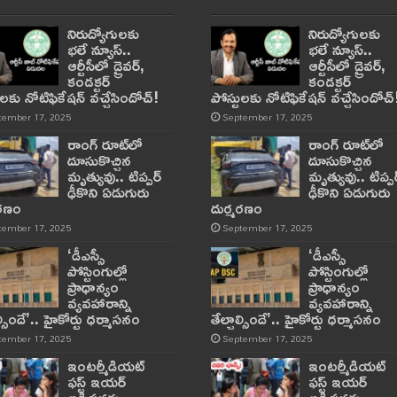
నిరుద్యోగులకు
నిరుద్యోగులకు
భలే న్యూస్..
భలే న్యూస్..
ఆర్టీసీలో డ్రైవర్,
ఆర్టీసీలో డ్రైవర్,
కండక్టర్‌
కండక్టర్‌
ులకు నోటిఫికేషన్‌ వచ్చేసిందోచ్‌!
పోస్టులకు నోటిఫికేషన్‌ వచ్చేసిందోచ్‌
tember 17, 2025
September 17, 2025
రాంగ్ రూట్‌లో
రాంగ్ రూట్‌లో
దూసుకొచ్చిన
దూసుకొచ్చిన
మృత్యువు.. టిప్పర్
మృత్యువు.. టిప్పర
ఢీకొని ఏడుగురు
ఢీకొని ఏడుగురు
మరణం
దుర్మరణం
tember 17, 2025
September 17, 2025
‘డీఎస్సీ
‘డీఎస్సీ
పోస్టింగుల్లో
పోస్టింగుల్లో
ప్రాధాన్యం
ప్రాధాన్యం
వ్యవహారాన్ని
వ్యవహారాన్ని
ాల్సిందే’.. హైకోర్టు ధర్మాసనం
తేల్చాల్సిందే’.. హైకోర్టు ధర్మాసనం
tember 17, 2025
September 17, 2025
ఇంటర్మీడియట్
ఇంటర్మీడియట్
ఫస్ట్‌ ఇయర్‌
ఫస్ట్‌ ఇయర్‌