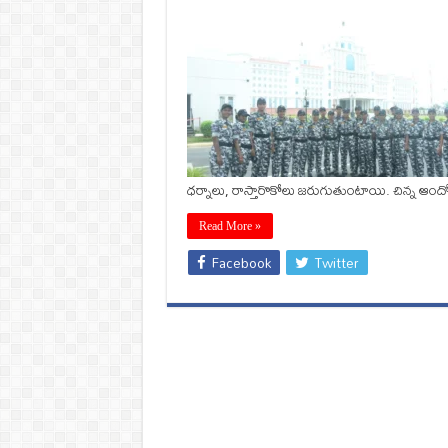
ధర్నాలు, రాస్తారొకోలు జరుగుతుంటాయి. చిన్న ఆందోళ
Read More »
Facebook
Twitter