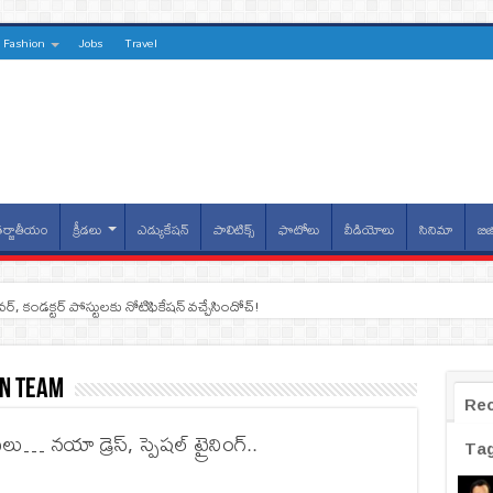
Fashion
Jobs
Travel
ర్జాతీయం
క్రీడలు
ఎడ్యుకేషన్
పాలిటిక్స్
ఫొటోలు
వీడియోలు
సినిమా
బిజ
ైవర్, కండక్టర్‌ పోస్టులకు నోటిఫికేషన్‌ వచ్చేసిందోచ్‌!
on Team
Re
ు… నయా డ్రెస్, స్పెషల్ ట్రైనింగ్..
Ta