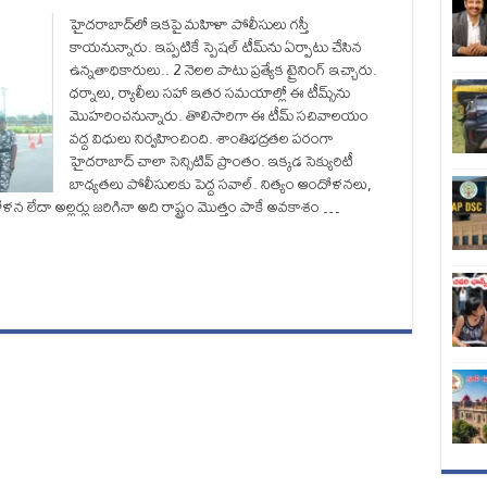
హైదరాబాద్‌లో ఇకపై మహిళా పోలీసులు గస్తీ
కాయనున్నారు. ఇప్పటికే స్పెషల్ టీమ్‌ను ఏర్పాటు చేసిన
ఉన్నతాధికారులు.. 2 నెలల పాటు ప్రత్యేక ట్రైనింగ్ ఇచ్చారు.
ధర్నాలు, ర్యాలీలు సహా ఇతర సమయాల్లో ఈ టీమ్స్‌ను
మొహరించనున్నారు. తొలిసారిగా ఈ టీమ్ సచివాలయం
వద్ద విధులు నిర్వహించింది. శాంతిభద్రతల పరంగా
హైదరాబాద్ చాలా సెన్సిటివ్ ప్రాంతం. ఇక్కడ సెక్యురిటీ
బాధ్యతలు పోలీసులకు పెద్ద సవాల్. నిత్యం ఆందోళనలు,
న లేదా అల్లర్లు జరిగినా అది రాష్ట్రం మొత్తం పాకే అవకాశం …