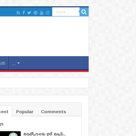
ినెస్
…
cent
Popular
Comments
gs
నిరుద్యోగులకు భలే న్యూస్..