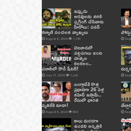
ఇప్పుడు
అడవులను నరికి
స్మగ్లింగ్ చేసేవారు
హీరోలు: పవన్
కళ్యాణ్ సంచలన వ్యాఖ్యలు
పోస్ట
August 8, 2024
1,736
Sep
బెజవాడలో
పట్టపగలు జంట
హత్యల
కలకలం..
పరారీలో రౌడీ షీటర్‌!
దుర్
July 17, 2025
1,242
Sep
బంగ్లాదేశ్ కొత్త
ప్రధానిగా 26 ఏళ్ల
నహిద్ ఇస్లామ్..
రేసులో భారత
వ్యతిరేకి కూడా!
తేల్చ
August 6, 2024
804
Sep
కాలు దురదగా
ఉందని ఆస్పత్రికి