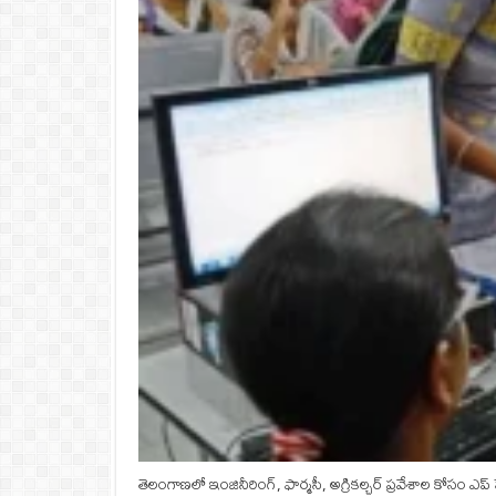
తెలంగాణలో ఇంజినీరింగ్, ఫార్మసీ, అగ్రికల్చర్ ప్రవేశాల కోసం ఎప్