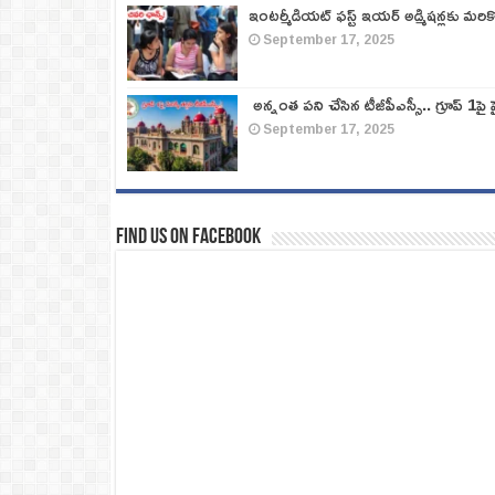
ఇంటర్మీడియట్ ఫస్ట్‌ ఇయర్‌ అడ్మిషన్లకు మరి
September 17, 2025
అన్నంత పని చేసిన టీజీపీఎస్సీ.. గ్రూప్‌ 1పై హై
September 17, 2025
Find us on Facebook