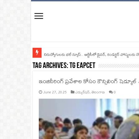
నిరుద్యోగులకు భలే న్యూస్.. ఆర్టీసీలో డ్రైవర్, కండక్టర్‌ పోస్టులకు న
Tag Archives:
TG EAPCET
ఇంజినీరింగ్ ప్రవేశాల కోసం కౌన్సిలింగ్ షెడ్యూల్ 
June 27, 2025
ఎడ్యుకేషన్
,
తెలంగాణ
0