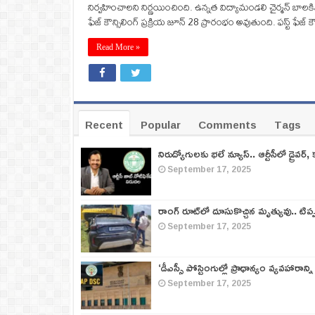
నిర్వహించాలని నిర్ణయించింది. ఉన్నత విద్యామండలి చైర్మన్ బాలకి
ఫేజ్ కౌన్సిలింగ్ ప్రక్రియ జూన్ 28 ప్రారంభం అవుతుంది. ఫస్ట్ ఫేజ్
Read More »
Recent
Popular
Comments
Tags
నిరుద్యోగులకు భలే న్యూస్.. ఆర్టీసీలో డ్రైవర్, 
September 17, 2025
రాంగ్ రూట్‌లో దూసుకొచ్చిన మృత్యువు.. టిప
September 17, 2025
‘డీఎస్సీ పోస్టింగుల్లో ప్రాధాన్యం వ్యవహారాన్ని
September 17, 2025