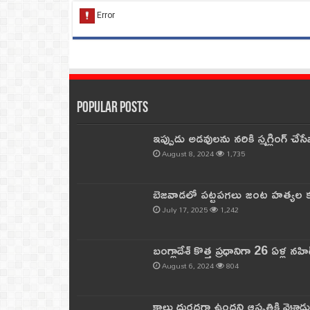
Popular Posts
ఇప్పుడు అడవులను నరికి స్మగ్లింగ్ చ
August 8, 2024
1,735
బెజవాడలో పట్టపగలు జంట హత్యల కల
July 17, 2025
1,242
బంగ్లాదేశ్ కొత్త ప్రధానిగా 26 ఏళ్ల నహ
August 6, 2024
804
కాలు దురదగా ఉందని ఆస్పత్రికి వెళ్లా