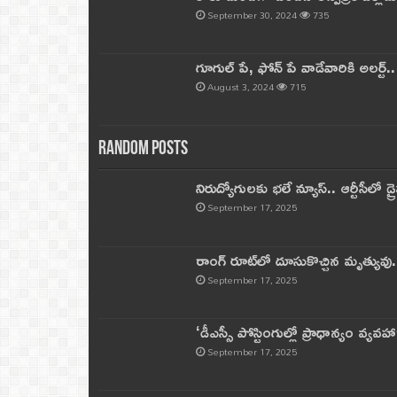
September 30, 2024
735
గూగుల్ పే, ఫోన్ పే వాడేవారికి అలర్ట్
August 3, 2024
715
Random Posts
నిరుద్యోగులకు భలే న్యూస్.. ఆర్టీసీలో డ్ర
September 17, 2025
రాంగ్ రూట్‌లో దూసుకొచ్చిన మృత్యువు.
September 17, 2025
‘డీఎస్సీ పోస్టింగుల్లో ప్రాధాన్యం వ్యవహా
September 17, 2025