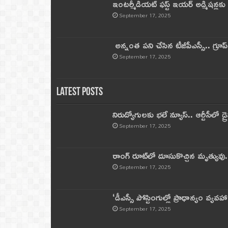
ఇంటర్మీడియట్ ఫస్ట్‌ ఇయర్‌ అడ్మిషన్లక
September 17, 2025
అన్నంత పని చేసిన టీజీపీఎస్సీ.. గ్రూప్‌ 
September 17, 2025
Latest Posts
నిరుద్యోగులకు భలే న్యూస్.. ఆర్టీసీలో డ్ర
September 17, 2025
రాంగ్ రూట్‌లో దూసుకొచ్చిన మృత్యువు.
September 17, 2025
‘డీఎస్సీ పోస్టింగుల్లో ప్రాధాన్యం వ్యవహా
September 17, 2025