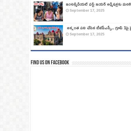
ఇంటర్మీడియట్ ఫస్ట్‌ ఇయర్‌ అడ్మిషన్లకు మరి
September 17, 2025
అన్నంత పని చేసిన టీజీపీఎస్సీ.. గ్రూప్‌ 1పై హై
September 17, 2025
Find us on Facebook