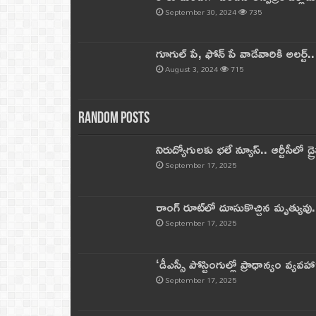
September 30, 2024
735
గూగుల్ పే, ఫోన్ పే వాడేవారికి అలర్ట్
August 3, 2024
715
Random Posts
నిరుద్యోగులకు భలే న్యూస్.. ఆర్టీసీలో డ్ర
September 17, 2025
రాంగ్ రూట్‌లో దూసుకొచ్చిన మృత్యువు.
September 17, 2025
‘డీఎస్సీ పోస్టింగుల్లో ప్రాధాన్యం వ్యవహా
September 17, 2025