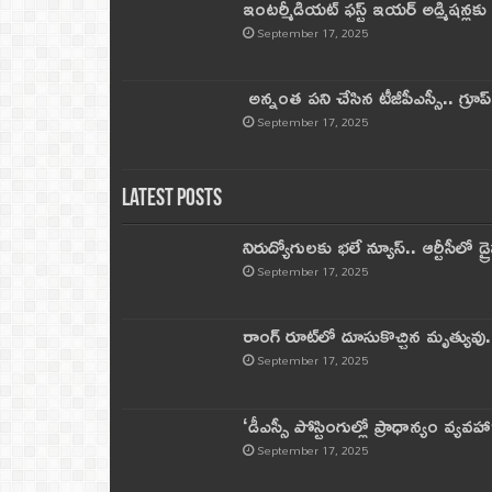
ఇంటర్మీడియట్ ఫస్ట్‌ ఇయర్‌ అడ్మిషన్లక
September 17, 2025
అన్నంత పని చేసిన టీజీపీఎస్సీ.. గ్రూప్‌ 
September 17, 2025
Latest Posts
నిరుద్యోగులకు భలే న్యూస్.. ఆర్టీసీలో డ్ర
September 17, 2025
రాంగ్ రూట్‌లో దూసుకొచ్చిన మృత్యువు.
September 17, 2025
‘డీఎస్సీ పోస్టింగుల్లో ప్రాధాన్యం వ్యవహా
September 17, 2025