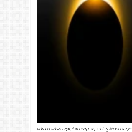
తిరుమల తిరుపతి పుణ్య క్షేత్రం నిత్య కళ్యాణం పచ్చ తోరణం అన్న