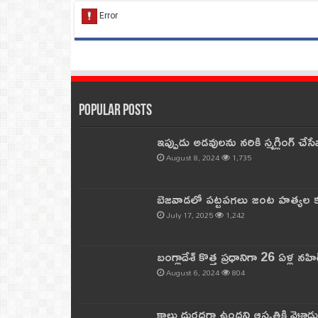
Popular Posts
ఇప్పుడు అడవులను నరికి స్మగ్లింగ్ చ
August 8, 2024
1,735
బెజవాడలో పట్టపగలు జంట హత్యల కల
July 17, 2025
1,242
బంగ్లాదేశ్ కొత్త ప్రధానిగా 26 ఏళ్ల నహ
August 6, 2024
804
కాలు దురదగా ఉందని ఆస్పత్రికి వెళ్లా