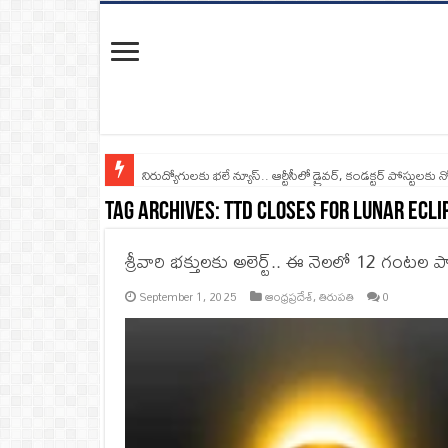
నిరుద్యోగులకు భలే న్యూస్.. ఆర్టీసీలో డ్రైవర్, కండక్టర్‌ పోస్టులకు న
Tag Archives:
TTD Closes For Lunar Ecli
శ్రీవారి భక్తులకు అలెర్ట్.. ఈ నెలలో 12 గంట
September 1, 2025
ఆంధ్రప్రదేశ్
,
తిరుపతి
0