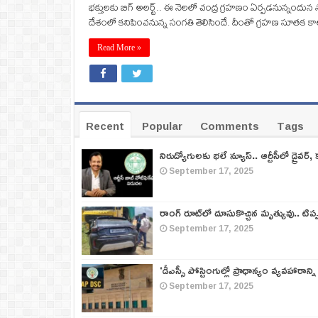
భక్తులకు బిగ్ అలర్ట్.. ఈ నెలలో చంద్ర గ్రహణం ఏర్పడనున్నందున
దేశంలో కనిపించనున్న సంగతి తెలిసిందే. దీంతో గ్రహణ సూతక 
Read More »
Recent
Popular
Comments
Tags
నిరుద్యోగులకు భలే న్యూస్.. ఆర్టీసీలో డ్రైవర్, 
September 17, 2025
రాంగ్ రూట్‌లో దూసుకొచ్చిన మృత్యువు.. టిప
September 17, 2025
‘డీఎస్సీ పోస్టింగుల్లో ప్రాధాన్యం వ్యవహారాన్ని
September 17, 2025