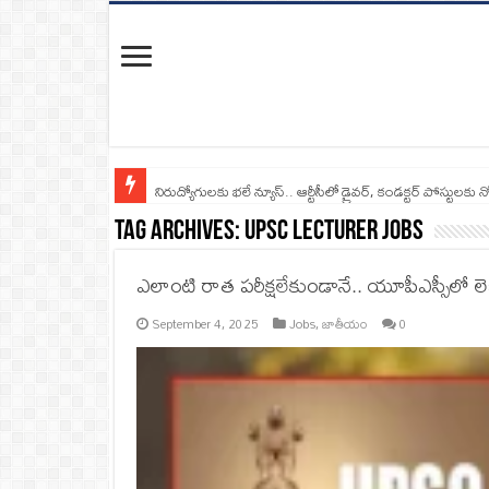
నిరుద్యోగులకు భలే న్యూస్.. ఆర్టీసీలో డ్రైవర్, కండక్టర్‌ పోస్టులకు న
Tag Archives:
UPSC Lecturer Jobs
ఎలాంటి రాత పరీక్షలేకుండానే.. యూపీఎస్సీలో లెక్చర్
September 4, 2025
Jobs
,
జాతీయం
0