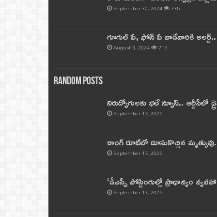
September 30, 2024
735
గూగుల్ పే, ఫోన్ పే వాడేవారికి అలర్ట్
August 3, 2024
715
Random Posts
నిరుద్యోగులకు భలే న్యూస్.. ఆర్టీసీలో డ్ర
September 17, 2025
రాంగ్ రూట్‌లో దూసుకొచ్చిన మృత్యువు.
September 17, 2025
‘డీఎస్సీ పోస్టింగుల్లో ప్రాధాన్యం వ్యవహా
September 17, 2025