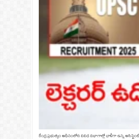
కేంద్ర ప్రభుత్వం ఆధీనంలోని వివిధ విభాగాల్లో ఖాళీగా ఉన్న అసిస్టెంట్‌ 