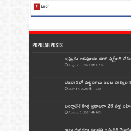
Popular Posts
ఇప్పుడు అడవులను నరికి స్మగ్లింగ్ చ
August 8, 2024
1,734
బెజవాడలో పట్టపగలు జంట హత్యల కల
July 17, 2025
1,240
బంగ్లాదేశ్ కొత్త ప్రధానిగా 26 ఏళ్ల నహ
August 6, 2024
803
కాలు దురదగా ఉందని ఆస్పత్రికి వెళ్లా