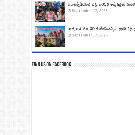
ఇంటర్మీడియట్ ఫస్ట్‌ ఇయర్‌ అడ్మిషన్లకు మరి
September 17, 2025
అన్నంత పని చేసిన టీజీపీఎస్సీ.. గ్రూప్‌ 1పై హై
September 17, 2025
Find us on Facebook