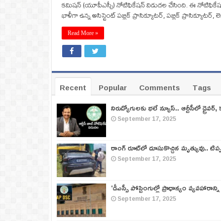
కమిషన్‌ (యూపీఎస్సీ) నోటిఫికేషన్‌ విడుదల చేసింది. ఈ నోటిఫికేషన్
ఖాళీగా ఉన్న అసిస్టెంట్‌ పబ్లిక్‌ ప్రాసిక్యూటర్‌, పబ్లిక్‌ ప్రాసిక్యూటర
Read More »
Recent
Popular
Comments
Tags
నిరుద్యోగులకు భలే న్యూస్.. ఆర్టీసీలో డ్రైవర్, 
September 17, 2025
రాంగ్ రూట్‌లో దూసుకొచ్చిన మృత్యువు.. టిప
September 17, 2025
‘డీఎస్సీ పోస్టింగుల్లో ప్రాధాన్యం వ్యవహారాన్ని
September 17, 2025