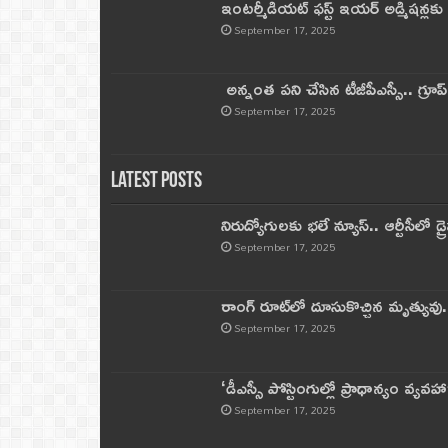
ఇంటర్మీడియట్ ఫస్ట్‌ ఇయర్‌ అడ్మిషన్లక
September 17, 2025
అన్నంత పని చేసిన టీజీపీఎస్సీ.. గ్రూప్‌ 
September 17, 2025
Latest Posts
నిరుద్యోగులకు భలే న్యూస్.. ఆర్టీసీలో డ్ర
September 17, 2025
రాంగ్ రూట్‌లో దూసుకొచ్చిన మృత్యువు.
September 17, 2025
‘డీఎస్సీ పోస్టింగుల్లో ప్రాధాన్యం వ్యవహా
September 17, 2025