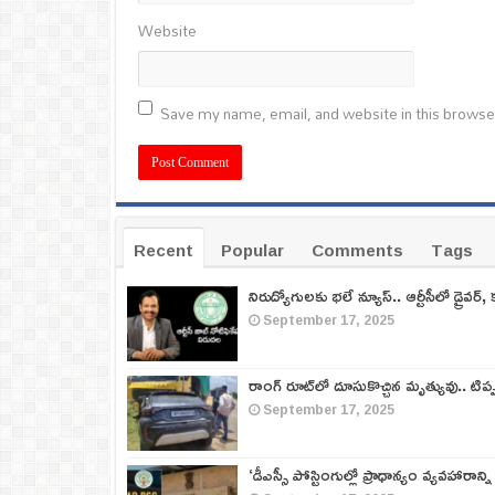
Website
Save my name, email, and website in this browse
Recent
Popular
Comments
Tags
నిరుద్యోగులకు భలే న్యూస్.. ఆర్టీసీలో డ్రైవర్, 
September 17, 2025
రాంగ్ రూట్‌లో దూసుకొచ్చిన మృత్యువు.. టిప
September 17, 2025
‘డీఎస్సీ పోస్టింగుల్లో ప్రాధాన్యం వ్యవహారాన్ని