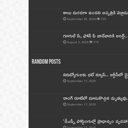
కాలు దురదగా ఉందని ఆస్పత్రికి వెళ్లా
September 30, 2024
735
గూగుల్ పే, ఫోన్ పే వాడేవారికి అలర్ట్
August 3, 2024
715
Random Posts
నిరుద్యోగులకు భలే న్యూస్.. ఆర్టీసీలో డ్ర
September 17, 2025
రాంగ్ రూట్‌లో దూసుకొచ్చిన మృత్యువు.
September 17, 2025
‘డీఎస్సీ పోస్టింగుల్లో ప్రాధాన్యం వ్యవహా
September 17, 2025