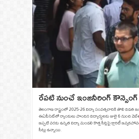
రేపటి నుంచే ఇంజనీరింగ్‌ కౌన్సెంగ్‌ 
తెలంగాణ రాష్ట్రంలో 2025-26 విద్యా సంవత్సరానికి తొలి విడత ఇంజ
ఈఏపీసెట్‌లో ర్యాంకులు పొందిన విద్యార్ధులకు జులై 6 నుంచి వెబ్‌
ఇప్పటి వరకు ఉన్నత విద్యా మండలి కొత్త సీట్లపై క్లారిటీ ఇవ్వకప
సీట్లు ఉన్నాయి.