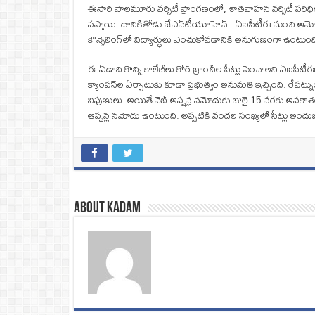
ఈసారి పాలమూరు వర్సిటీ ప్రాంగణంలో, శాతవాహన వర్సిటీ పరిధిలో
వస్తాయి. దానికితోడు జేఎన్‌టీయూహెచ్‌.. ఏఐసీటీఈ నుంచి ఆమోదం పొ
కౌన్సెలింగ్‌లో విద్యార్ధులు ఎంచుకోవడానికి అనుగుణంగా ఉంటుంద
ఈ ఏడాది కొన్ని కాలేజీలు కోర్‌ బ్రాంచీల సీట్లు పెంచాలని ఏఐ
క్యాంపస్‌ల ఏర్పాటుకు కూడా ప్రభుత్వం అనుమతి ఇచ్చింది. రేపట్ను
నిపుణులు. అయితే వెబ్‌ ఆప్షన్ల నమోదుకు జులై 15 వరకు అవకాశం ఉన
ఆప్షన్ల నమోదు ఉంటుంది. అప్పటికి వందల సంఖ్యలో సీట్లు అం
About Kadam