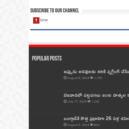
Subscribe to our Channel
Popular Posts
ఇప్పుడు అడవులను నరికి స్మగ్లింగ్ చ
August 8, 2024
1,735
బెజవాడలో పట్టపగలు జంట హత్యల కల
July 17, 2025
1,242
బంగ్లాదేశ్ కొత్త ప్రధానిగా 26 ఏళ్ల నహ
August 6, 2024
804