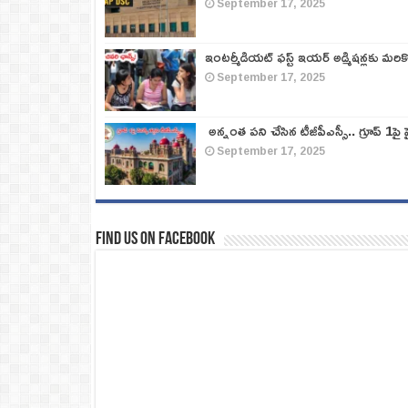
September 17, 2025
ఇంటర్మీడియట్ ఫస్ట్‌ ఇయర్‌ అడ్మిషన్లకు మరి
September 17, 2025
అన్నంత పని చేసిన టీజీపీఎస్సీ.. గ్రూప్‌ 1పై హై
September 17, 2025
Find us on Facebook