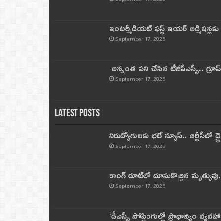
ఇంటర్మీడియట్ ఫస్ట్‌ ఇయర్‌ అడ్మిషన్లక
September 17, 2025
అన్నంత పని చేసిన టీజీపీఎస్సీ.. గ్రూప్‌ 
September 17, 2025
Latest Posts
నిరుద్యోగులకు భలే న్యూస్.. ఆర్టీసీలో డ్ర
September 17, 2025
రాంగ్ రూట్‌లో దూసుకొచ్చిన మృత్యువు.
September 17, 2025
‘డీఎస్సీ పోస్టింగుల్లో ప్రాధాన్యం వ్యవహా