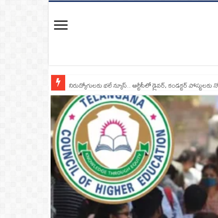
నిరుద్యోగులకు భలే న్యూస్.. ఆర్టీసీలో డ్రైవర్, కండక్టర్‌ పోస్టులకు న