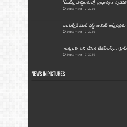
‘డీఎస్సీ పోస్టింగుల్లో ప్రాధాన్యం వ్యవహా
September 17, 2025
ఇంటర్మీడియట్ ఫస్ట్‌ ఇయర్‌ అడ్మిషన్లక
September 17, 2025
అన్నంత పని చేసిన టీజీపీఎస్సీ.. గ్రూప్‌ 
September 17, 2025
News in Pictures