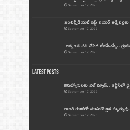
September 17, 2025
ఇంటర్మీడియట్ ఫస్ట్‌ ఇయర్‌ అడ్మిషన్లక
September 17, 2025
అన్నంత పని చేసిన టీజీపీఎస్సీ.. గ్రూప్‌ 
September 17, 2025
Latest Posts
నిరుద్యోగులకు భలే న్యూస్.. ఆర్టీసీలో డ్ర
September 17, 2025
రాంగ్ రూట్‌లో దూసుకొచ్చిన మృత్యువు.
September 17, 2025