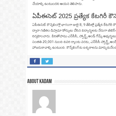
చేయాల్సి ఉంటుందని ఆయన తెలిపారు.
ఏపీఈసెట్ 2025 ప్రత్యేక కేటగిరీ కౌ
ఏపీఈసెట్ కౌన్సెలింగ్లో భాగంగా జులై 8, 9 తేదీల్లో ప్రత్యేక కేటగిర
ద్వారా గణితం డిప్లొమా కోర్సులు చేసిన విద్యార్థులకు నేరుగా బీటెక
నిర్వహించారు. వీరితోపాటు ఎన్‌సీసీ, స్పోర్ట్స్ అండ్ గేమ్స్ అభ
సంతతి 20,001 నుంచి చివరి ర్యాంకు వరకు, ఎన్‌సీసీ స్పోర్ట్స్ అండ్
హాజరుకావాల్సి ఉంటుంది. కౌన్స్‌లింగ్‌కు ఐచ్ఛికాలను మార్చుకున
About Kadam