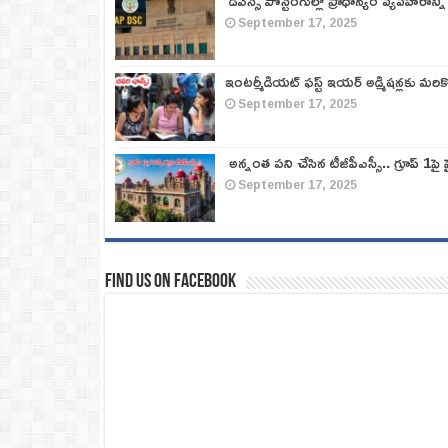
‘డీఎస్సీ పోస్టింగుల్లో ప్రాధాన్యం వ్యవహారాన్ని
September 17, 2025
ఇంటర్మీడియట్ ఫస్ట్‌ ఇయర్‌ అడ్మిషన్లకు మరి
September 17, 2025
అన్నంత పని చేసిన టీజీపీఎస్సీ.. గ్రూప్‌ 1పై హై
September 17, 2025
Find us on Facebook