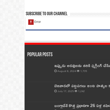
Subscribe to our Channel
Popular Posts
ఇప్పుడు అడవులను నరికి స్మగ్లింగ్ చ
August 8, 2024
1,735
బెజవాడలో పట్టపగలు జంట హత్యల కల
July 17, 2025
1,242
బంగ్లాదేశ్ కొత్త ప్రధానిగా 26 ఏళ్ల నహ