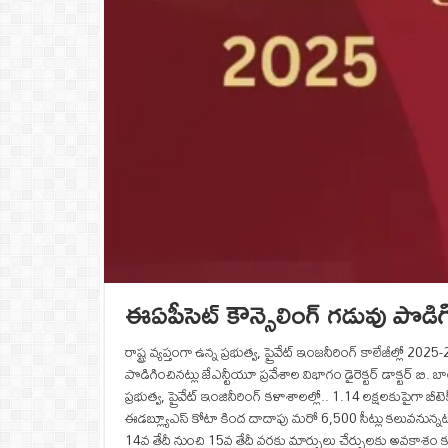
ఈఏపీసెట్‌ కౌన్సెలింగ్ గడువు పొడి
రాష్ట్ర వ్యప్తంగా ఉన్న ప్రభుత్వ, ప్రైవేట్ ఇంజనీరింగ్ కాలేజీల్లో 20
పొడిగించినట్లు జేఎన్టీయూ ప్రవేశాల విభాగం డైరెక్టర్ డాక్టర్ 
ప్రభుత్వ, ప్రైవేట్‌ ఇంజినీరింగ్‌ కళాశాలల్లో.. 1.14 లక్షలకుపైగా బీటెక్
ఈడబ్ల్యూఎస్‌ కోటా కింద దాదాపు మరో 6,500 సీట్లు కలువనున్నట్
14వ తేదీ నుంచి 15వ తేదీ వరకు మార్పులు చేర్పులకు అవకాశం కల్పిస్