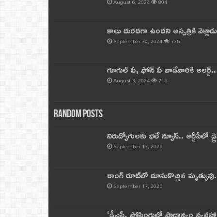
August 6, 2024
804
కాలు దురదగా ఉందని ఆస్పత్రికి వెళ్లా
September 30, 2024
735
గూగుల్ పే, ఫోన్ పే వాడేవారికి అలర్ట్
August 3, 2024
715
Random Posts
నిరుద్యోగులకు భలే న్యూస్.. ఆర్టీసీలో డ్ర
September 17, 2025
రాంగ్ రూట్‌లో దూసుకొచ్చిన మృత్యువు.
September 17, 2025
‘డీఎస్సీ పోస్టింగుల్లో ప్రాధాన్యం వ్యవహా