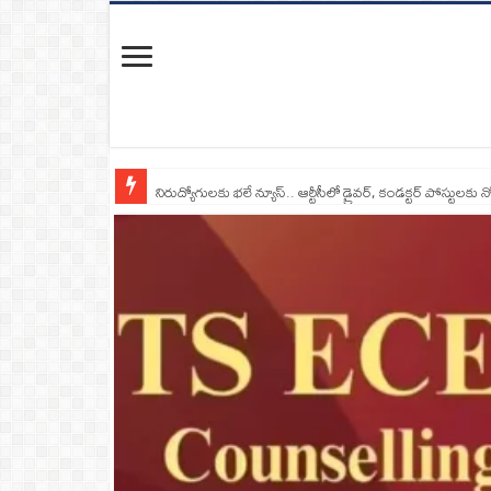
నిరుద్యోగులకు భలే న్యూస్.. ఆర్టీసీలో డ్రైవర్, కండక్టర్‌ పోస్టులకు న