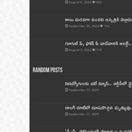
August 6, 2024
802
కాలు దురదగా ఉందని ఆస్పత్రికి వెళ్లా
September 30, 2024
734
గూగుల్ పే, ఫోన్ పే వాడేవారికి అలర్ట్
August 3, 2024
715
Random Posts
నిరుద్యోగులకు భలే న్యూస్.. ఆర్టీసీలో డ్ర
September 17, 2025
రాంగ్ రూట్‌లో దూసుకొచ్చిన మృత్యువు.
September 17, 2025
‘డీఎస్సీ పోస్టింగుల్లో ప్రాధాన్యం వ్యవహా