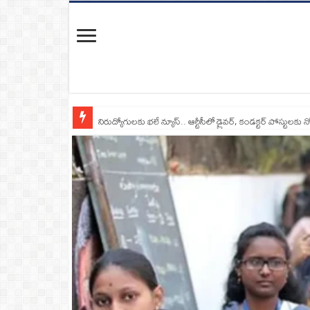
నిరుద్యోగులకు భలే న్యూస్.. ఆర్టీసీలో డ్రైవర్, కండక్టర్‌ పోస్టులకు న