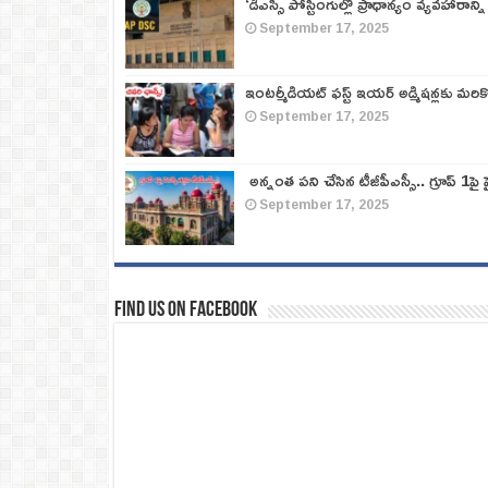
‘డీఎస్సీ పోస్టింగుల్లో ప్రాధాన్యం వ్యవహారాన్ని
September 17, 2025
ఇంటర్మీడియట్ ఫస్ట్‌ ఇయర్‌ అడ్మిషన్లకు మరి
September 17, 2025
అన్నంత పని చేసిన టీజీపీఎస్సీ.. గ్రూప్‌ 1పై హై
September 17, 2025
Find us on Facebook