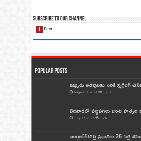
Subscribe to our Channel
Popular Posts
ఇప్పుడు అడవులను నరికి స్మగ్లింగ్ చ
August 8, 2024
1,734
బెజవాడలో పట్టపగలు జంట హత్యల కల
July 17, 2025
1,240
బంగ్లాదేశ్ కొత్త ప్రధానిగా 26 ఏళ్ల నహ