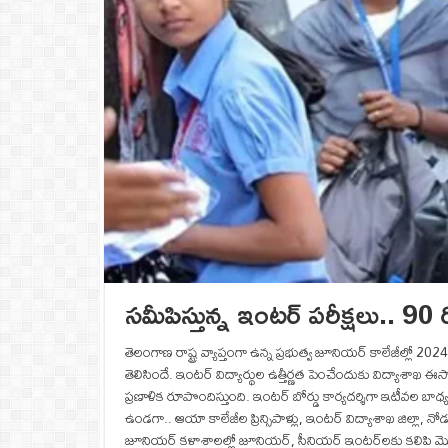
సమీపిస్తున్న ఇంటర్‌ పరీక్షలు.. 9
తెలంగాణ రాష్ట్ర వ్యాప్తంగా ఉన్న ప్రభుత్వ జూనియర్‌ కాలేజీల్లో 2
తెలిసిందే. ఇంటర్‌ విద్యార్థుల ఉత్తీర్ణత పెంచేందుకు విద్యాశా
ప్రణాళిక రూపొందిస్తుంది. ఇంటర్‌ బోర్డు కార్యదర్శిగా ఇటీవల బాధ్
ఉండగా.. ఆయా కాలేజీల ప్రిన్సిపాళ్లు, ఇంటర్‌ విద్యాశాఖ జిల్లా
జూనియర్‌ కళాశాలల్లో జూనియర్, సీనియర్‌ ఇంటర్‌లకు కలిపి మొత్త