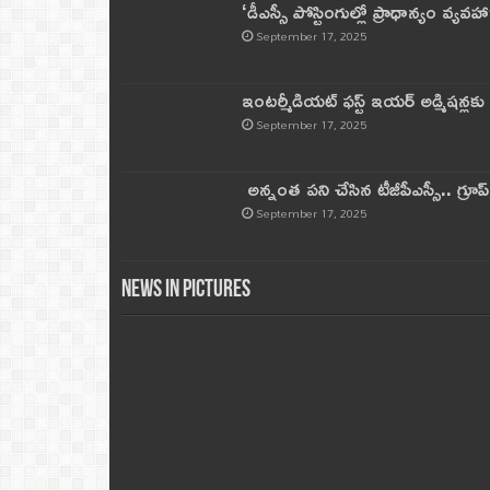
‘డీఎస్సీ పోస్టింగుల్లో ప్రాధాన్యం వ్యవహా
September 17, 2025
ఇంటర్మీడియట్ ఫస్ట్‌ ఇయర్‌ అడ్మిషన్లక
September 17, 2025
అన్నంత పని చేసిన టీజీపీఎస్సీ.. గ్రూప్‌ 
September 17, 2025
News in Pictures