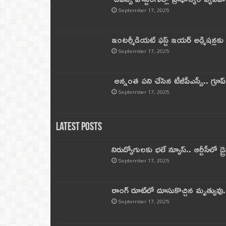
September 17, 2025
ఇంటర్మీడియట్ ఫస్ట్‌ ఇయర్‌ అడ్మిషన్లక
September 17, 2025
అన్నంత పని చేసిన టీజీపీఎస్సీ.. గ్రూప్‌ 
September 17, 2025
Latest Posts
నిరుద్యోగులకు భలే న్యూస్.. ఆర్టీసీలో డ్ర
September 17, 2025
రాంగ్ రూట్‌లో దూసుకొచ్చిన మృత్యువు.
September 17, 2025