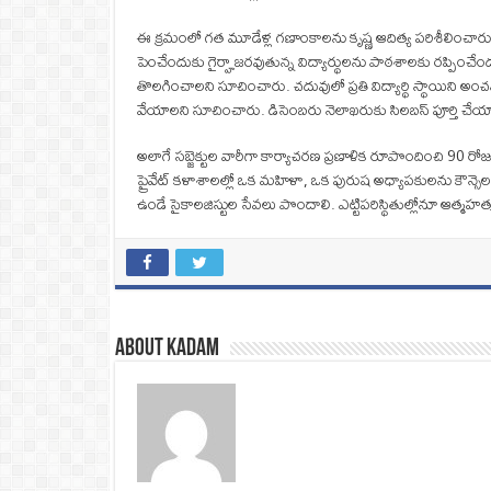
ఈ క్రమంలో గత మూడేళ్ల గణాంకాలను కృష్ణ ఆదిత్య పరిశీలించారు. 2
పెంచేందుకు గైర్హాజరవుతున్న విద్యార్థులను పాఠశాలకు రప్పించేందుక
తొలగించాలని సూచించారు. చదువులో ప్రతి విద్యార్థి స్థాయిని అ
వేయాలని సూచించారు. డిసెంబరు నెలాఖరుకు సిలబస్‌ పూర్తి చేయాల
అలాగే సబ్జెక్టుల వారీగా కార్యాచరణ ప్రణాళిక రూపొందించి 90 ర
ప్రైవేట్‌ కళాశాలల్లో ఒక మహిళా, ఒక పురుష అధ్యాపకులను కౌన్సెలర
ఉండే సైకాలజిస్టుల సేవలు పొందాలి. ఎట్టిపరిస్థితుల్లోనూ ఆత్
About Kadam