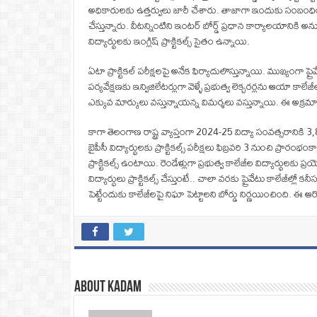
అధికారులకు ఉత్తర్వులు జారీ చేశారు. తాజాగా ఇందుకు సంబంధించిన 
చేస్తున్నారు. వీటన్నింటిని ఇంటర్‌ బోర్డ్‌ ప్రధాన కార్యాలయానికి 
విద్యార్థులకు ఇంగ్లిష్‌ ప్రాక్టికల్స్‌ సైతం ఉన్నాయి.
ఏటా ప్రాక్టికల్‌ పరీక్షలపై అనేక ఫిర్యాదులొస్తున్నాయి. ముఖ్యంగా ప్రైవేట
పర్యవేక్షణకు ఇన్విజిలేటర్లుగా వెళ్ళే ప్రభుత్వ లెక్చరర్లను ఆయా 
ఎక్కువ మార్కులు వస్తున్నాయన్న విమర్శలు వస్తున్నాయి. ఈ అక్రమాలక
కాగా తెలంగాణ రాష్ట్ర వ్యాప్తంగా 2024-25 విద్యా సంవత్సరానిక
బైపీసీ విద్యార్థులకు ప్రాక్టికల్స్‌ పరీక్షలు ఫిబ్రవరి 3 నుంచి ప్రారం
ప్రాక్టికల్స్‌ ఉంటాయి. రెండేళ్లుగా ప్రభుత్వ కాలేజీల విద్యార్థులకు
విద్యార్ధులు ప్రాక్టికల్స్‌ చేస్తుంటే.. చాలా వరకు ప్రైవేటు కాలేజీల్
పెట్టేందుకు కాలేజీలపై నిఘా పెట్టాలని బోర్డు నిర్ణయించింది. ఈ
About Kadam