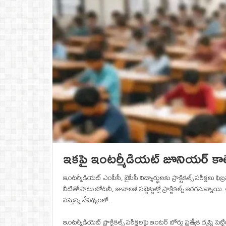
ఇకపై ఇంటర్మీడియట్ జూనియర్‌ కాలేజీల్
ఇంటర్మీడియట్ ఎంపీసీ, బైపీసీ విద్యార్థులకు ప్రాక్టికల్స్‌ పరీక్షలు ఫి
వీటితోపాటు బోటనీ, జువాలజీ సబ్జెక్టుల్లో ప్రాక్టికల్స్‌ జరగనున్నాయి
వస్తున్న నేపథ్యంలో..
ఇంటర్మీడియెట్‌ ప్రాక్టికల్స్‌ పరీక్షలపై ఇంటర్‌ బోర్డు ప్రత్యేక దృష్టి