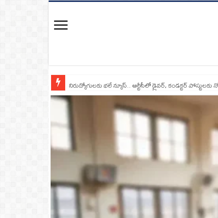
నిరుద్యోగులకు భలే న్యూస్.. ఆర్టీసీలో డ్రైవర్, కండక్టర్‌ పోస్టులకు న