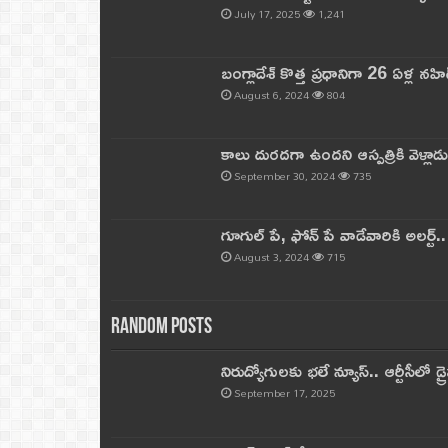
July 17, 2025
1,241
బంగ్లాదేశ్ కొత్త ప్రధానిగా 26 ఏళ్ల నహ
August 6, 2024
804
కాలు దురదగా ఉందని ఆస్పత్రికి వెళ్లా
September 30, 2024
735
గూగుల్ పే, ఫోన్ పే వాడేవారికి అలర్ట్
August 3, 2024
715
Random Posts
నిరుద్యోగులకు భలే న్యూస్.. ఆర్టీసీలో డ్ర
September 17, 2025