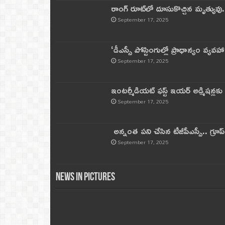
రాంగ్ రూట్‌లో దూసుకొచ్చిన మృత్యువు.
September 17, 2025
‘డీఎస్సీ పోస్టింగుల్లో ప్రాధాన్యం వ్యవహా
September 17, 2025
ఇంటర్మీడియట్ ఫస్ట్‌ ఇయర్‌ అడ్మిషన్లక
September 17, 2025
అన్నంత పని చేసిన టీజీపీఎస్సీ.. గ్రూప్‌ 
September 17, 2025
News in Pictures