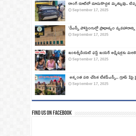
రాంగ్ రూట్‌లో దూసుకొచ్చిన మృత్యువు.. టిప
September 17, 2025
‘డీఎస్సీ పోస్టింగుల్లో ప్రాధాన్యం వ్యవహారాన్ని
September 17, 2025
ఇంటర్మీడియట్ ఫస్ట్‌ ఇయర్‌ అడ్మిషన్లకు మరి
September 17, 2025
అన్నంత పని చేసిన టీజీపీఎస్సీ.. గ్రూప్‌ 1పై హై
September 17, 2025
Find us on Facebook