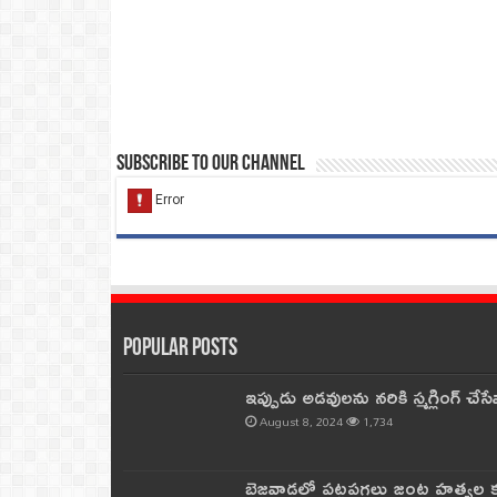
Subscribe to our Channel
Popular Posts
ఇప్పుడు అడవులను నరికి స్మగ్లింగ్ చ
August 8, 2024
1,734
బెజవాడలో పట్టపగలు జంట హత్యల కల