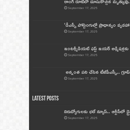
రాంగ్ రూట్‌లో దూసుకొచ్చిన మృత్యువు.
September 17, 2025
‘డీఎస్సీ పోస్టింగుల్లో ప్రాధాన్యం వ్యవహా
September 17, 2025
ఇంటర్మీడియట్ ఫస్ట్‌ ఇయర్‌ అడ్మిషన్లక
September 17, 2025
అన్నంత పని చేసిన టీజీపీఎస్సీ.. గ్రూప్‌ 
September 17, 2025
Latest Posts
నిరుద్యోగులకు భలే న్యూస్.. ఆర్టీసీలో డ్ర
September 17, 2025