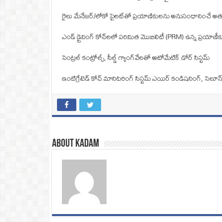
రైలు మేనేజర్/లోకో పైలట్‌తో ప్రయాణికులను అనుసంధానించే అత్
ఎండ్ డ్రైవింగ్ కోచ్‌లలో పరిమిత మొబిలిటీ (PRM) ఉన్న ప్రయాణీ
సెంట్రల్ కంట్రోల్స్, సీల్డ్ గ్యాంగ్‌వేలతో ఆటోమేటిక్ డోర్ సిస్టమ్
ఇంటిగ్రేటెడ్ కోచ్ మానిటరింగ్ సిస్టమ్ ఎయిర్ కండిషనింగ్, సెలూన్ ల
About Kadam