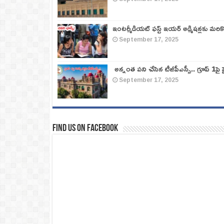
ఇంటర్మీడియట్ ఫస్ట్‌ ఇయర్‌ అడ్మిషన్లకు మరి
September 17, 2025
అన్నంత పని చేసిన టీజీపీఎస్సీ.. గ్రూప్‌ 1పై హై
September 17, 2025
Find us on Facebook