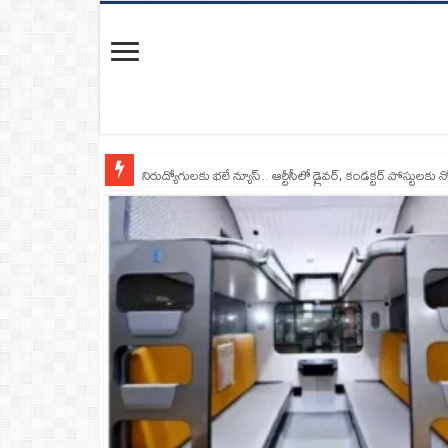
నిరుద్యోగులకు భలే న్యూస్.. ఆర్టీసీలో డ్రైవర్, కండక్టర్‌ పోస్టులకు న
రాంగ్ రూట్‌లో దూసుకొచ్చిన మృత్యువు.. టిప్పర్ ఢీకొని ఏడుగురు