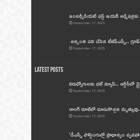
ఇంటర్మీడియట్ ఫస్ట్‌ ఇయర్‌ అడ్మిషన్లక
September 17, 2025
అన్నంత పని చేసిన టీజీపీఎస్సీ.. గ్రూప్‌ 
September 17, 2025
Latest Posts
నిరుద్యోగులకు భలే న్యూస్.. ఆర్టీసీలో డ్ర
September 17, 2025
రాంగ్ రూట్‌లో దూసుకొచ్చిన మృత్యువు.
September 17, 2025
‘డీఎస్సీ పోస్టింగుల్లో ప్రాధాన్యం వ్యవహా