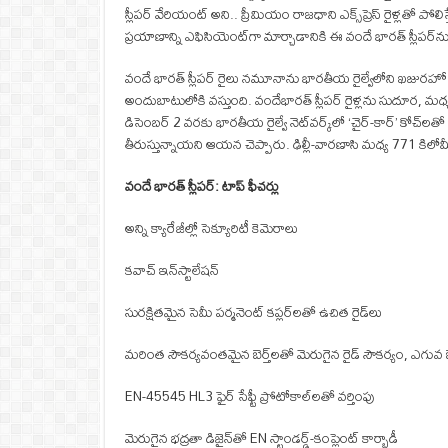
స్లీపర్ వేరియంట్ అని.. ప్రీమియం రాజధాని ఎక్స్‌ప్రెస్ రైళ్లతో పో
ప్రయాణాన్ని ఎఫిసియెంట్‌గా మార్చాడానికి ఈ వందే భారత్ స్లీపర్‌ను
వందే భారత్ స్లీపర్ రైలు నమూనాను భారతీయ రైల్వేలోని ఖజురహో న
అందుబాటులోకి వస్తుంది. వందేభారత్ స్లీపర్ రైళ్లను సుదూర, మధ
డిసెంబర్ 2 వరకు భారతీయ రైల్వే నెట్‌వర్క్‌లో ‘చైర్-కార్’ కోచ్‌
తీరుస్తున్నాయని ఆయన చెప్పారు. ఢిల్లీ-వారణాసి మధ్య 771 కిలో
వందే భారత్ స్లీపర్: టాప్ ఫీచర్లు
అన్ని క్యారేజీల్లో సెక్యూరిటీ కెమెరాలు
కవాచ్ ఇన్‌స్టాలేషన్
సురక్షితమైన సెమీ పర్మనెంట్ కప్లర్‌లతో ఉచిత రైడ్‌లు
మరింత సౌకర్యవంతమైన బెర్త్‌లతో మెరుగైన రైడ్ సౌకర్యం, ఎగువ బెర్
EN-45545 HL3 ఫైర్ సేఫ్టీ ప్రోటోకాల్‌లతో వర్తింపు
మెరుగైన భద్రతా డిజైన్‌తో EN స్టాండర్డ్-కంప్లైంట్ కార్బాడీ