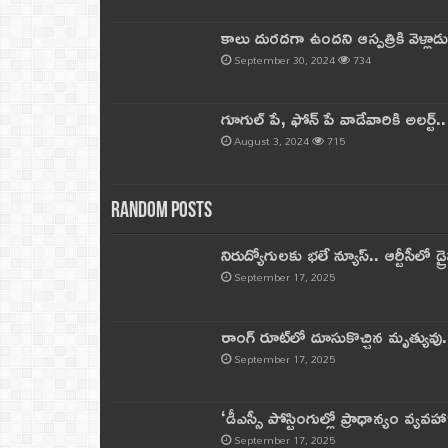
కాలు దురదగా ఉందని ఆస్పత్రికి వెళ్లా
September 30, 2024
734
గూగుల్ పే, ఫోన్ పే వాడేవారికి అలర్ట్
August 3, 2024
715
Random Posts
నిరుద్యోగులకు భలే న్యూస్.. ఆర్టీసీలో డ్ర
September 17, 2025
రాంగ్ రూట్‌లో దూసుకొచ్చిన మృత్యువు.
September 17, 2025
‘డీఎస్సీ పోస్టింగుల్లో ప్రాధాన్యం వ్యవహా
September 17, 2025