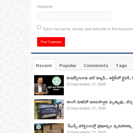
Website
Save my name, email, and website in this browse
Recent
Popular
Comments
Tags
నిరుద్యోగులకు భలే న్యూస్.. ఆర్టీసీలో డ్రైవర్, 
September 17, 2025
రాంగ్ రూట్‌లో దూసుకొచ్చిన మృత్యువు.. టిప
September 17, 2025
‘డీఎస్సీ పోస్టింగుల్లో ప్రాధాన్యం వ్యవహారాన్ని
September 17, 2025