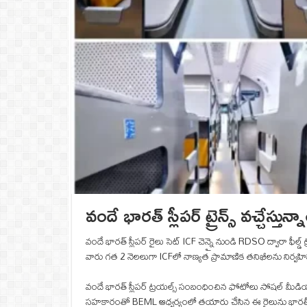
వందే భారత్ స్లీపర్ ట్రైన్స్ వచ్చేస్తున
వందే భారత్ స్లీపర్ రైలు సెట్ ICF చెన్నై నుండి RDSO ద్వారా ఫ
వారు గత 2 నెలలుగా ICFలో నాణ్యత ప్రామాణిక తనిఖీలను నిర్వహిస్త
వందే భారత్ స్లీపర్ ట్రయల్స్ సంబంధించిన ఫోటోలు సోషల్ మీడియా
సహకారంతో BEML ఆధ్వర్యంలో తయారు చేసిన ఈ రైలును భారతీయ రైల