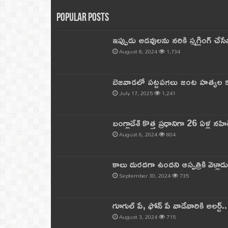
Popular Posts
ఇప్పుడు అడవులను నరికి స్మగ్లింగ్ చ
August 8, 2024
1,734
బెజవాడలో పట్టపగలు జంట హత్యల కల
July 17, 2025
1,241
బంగ్లాదేశ్ కొత్త ప్రధానిగా 26 ఏళ్ల నహ
August 6, 2024
804
కాలు దురదగా ఉందని ఆస్పత్రికి వెళ్లా
September 30, 2024
735
గూగుల్ పే, ఫోన్ పే వాడేవారికి అలర్ట్
August 3, 2024
715