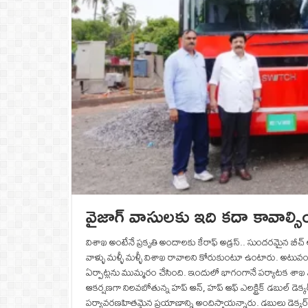
వైజాగ్ వాసులకు ఇది కదా కావాల్సింది
విశాఖ అంటేనే ప్రకృతి అందాలకు కేరాఫ్ అడ్రస్.. సుందరమైన బీచ
వాళ్ళు మళ్ళీ మళ్ళీ విశాఖ రావాలని కోరుకుంటూ ఉంటారు. అటువంటి వార
ఏర్పాట్లను ముమ్మరం చేసింది. ఇందులో భాగంగానే పర్యాటక శాఖ మం
ఆకర్షణగా నిలవబోతున్న హప్ ఆన్, హప్ ఆఫ్ ఎలక్ట్రిక్ డబుల్ డ
పర్యావరణహితమైన ప్రయాణాన్ని అందిస్తాయన్నారు. డబులు డెక్కర్ బస