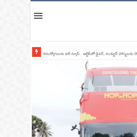
నిరుద్యోగులకు భలే న్యూస్.. ఆర్టీసీలో డ్రైవర్, కండక్టర్‌ పోస్టులకు న