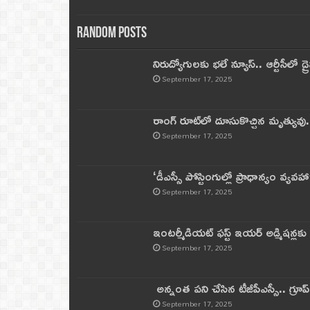
Random Posts
నిరుద్యోగులకు భలే న్యూస్.. ఆర్టీసీలో డ్ర
September 17, 2025
రాంగ్ రూట్‌లో దూసుకొచ్చిన మృత్యువు.
September 17, 2025
‘డీఎస్సీ పోస్టింగుల్లో ప్రాధాన్యం వ్యవహా
September 17, 2025
ఇంటర్మీడియట్ ఫస్ట్‌ ఇయర్‌ అడ్మిషన్లక
September 17, 2025
అన్నంత పని చేసిన టీజీపీఎస్సీ.. గ్రూప్‌ 
September 17, 2025