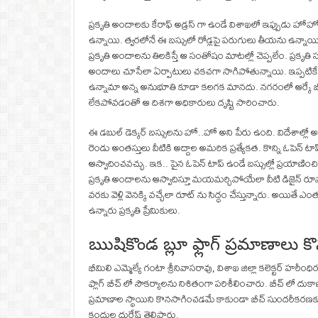
ప్రకృతి అందాలకు కేరాఫ్ అడ్రస్ గా ఉండే విశాఖలో ఇప్పుడు హోహో
ఉన్నాయి. త్వరలోనే ఈ బస్సులో రోడ్లపై పరుగులు తీయను ఉన్నాయి. 
ప్రకృతి అందాలను తిలకిస్తే ఆ సంతోషం మాటల్లో చెప్పలేం. ప్రకృ
అందాలు చూసేలా ఏర్పాటులు చకచగా సాగిపోతున్నాయి. ఇప్పటికే ఓ బ
ఉన్నామా అన్న అనుభూతి కూడా కలగక మానదు. నగరంలో ఆర్కే బీచ్
లేకపోవడంతో ఆ దిశగా అధికారులు దృష్టి సారించారు.
ఈ డబుల్ డెక్కర్ బస్సులను హో..హో అని పేరు ఉంది. విదేశాల్లో అ
రెండు అంతస్తులు వీటికి అద్దాల అమరిక ప్రత్యేకత. కొన్ని ఓపెన్ టాప
ఆస్వాదించవచ్చు. ఇక.. పైన ఓపెన్ టాప్ ఉండే బస్సుల్లో ప్రయాణించి
ప్రకృతి అందాలను ఆస్వాదిస్తూ మయమర్చిపోయేలా వీటి డిజైన్ రూపొం
వరకు వెళ్లి వెనక్కి వచ్చేలా రూట్ ను సిద్ధం చేస్తున్నారు. అయిత
ఉన్నారు ప్రకృతి ప్రేమికులు.
ఋషికొండ బ్లూ ఫ్లాగ్ ప్రమాణాలు క
భీమిలి ఎమ్మెల్యే గంటా శ్రీనివాసరావు, విశాఖ జిల్లా కలెక్టర్ హరీ
ఫ్లాగ్ బీచ్ లో సౌకర్యాలను నిశితంగా పరిశీలించారు. బీచ్ లో దుకా
ప్రమాణాల స్థాయిని కొనసాగించడమే కాకుండా బీచ్ సుందరీకరణకు 
కందుల దుర్గేష్ తెలిపారు.