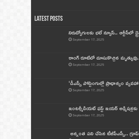
Latest Posts
నిరుద్యోగులకు భలే న్యూస్.. ఆర్టీసీలో డ్ర
September 17, 2025
రాంగ్ రూట్‌లో దూసుకొచ్చిన మృత్యువు.
September 17, 2025
‘డీఎస్సీ పోస్టింగుల్లో ప్రాధాన్యం వ్యవహా
September 17, 2025
ఇంటర్మీడియట్ ఫస్ట్‌ ఇయర్‌ అడ్మిషన్లక
September 17, 2025
అన్నంత పని చేసిన టీజీపీఎస్సీ.. గ్రూప్‌ 