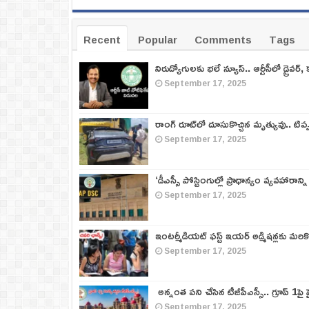
Recent
Popular
Comments
Tags
నిరుద్యోగులకు భలే న్యూస్.. ఆర్టీసీలో డ్రైవర్, 
September 17, 2025
రాంగ్ రూట్‌లో దూసుకొచ్చిన మృత్యువు.. టిప
September 17, 2025
‘డీఎస్సీ పోస్టింగుల్లో ప్రాధాన్యం వ్యవహారాన్ని
September 17, 2025
ఇంటర్మీడియట్ ఫస్ట్‌ ఇయర్‌ అడ్మిషన్లకు మరి
September 17, 2025
అన్నంత పని చేసిన టీజీపీఎస్సీ.. గ్రూప్‌ 1పై హై
September 17, 2025