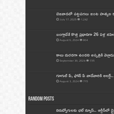
బెజవాడలో పట్టపగలు జంట హత్యల కల
July 17, 2025
1,242
బంగ్లాదేశ్ కొత్త ప్రధానిగా 26 ఏళ్ల నహ
August 6, 2024
804
కాలు దురదగా ఉందని ఆస్పత్రికి వెళ్లా
September 30, 2024
735
గూగుల్ పే, ఫోన్ పే వాడేవారికి అలర్ట్
August 3, 2024
715
Random Posts
నిరుద్యోగులకు భలే న్యూస్.. ఆర్టీసీలో డ్ర