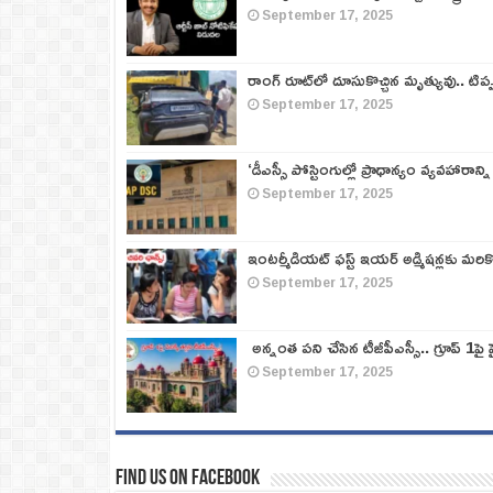
September 17, 2025
రాంగ్ రూట్‌లో దూసుకొచ్చిన మృత్యువు.. టిప
September 17, 2025
‘డీఎస్సీ పోస్టింగుల్లో ప్రాధాన్యం వ్యవహారాన్ని
September 17, 2025
ఇంటర్మీడియట్ ఫస్ట్‌ ఇయర్‌ అడ్మిషన్లకు మరి
September 17, 2025
అన్నంత పని చేసిన టీజీపీఎస్సీ.. గ్రూప్‌ 1పై హై
September 17, 2025
Find us on Facebook