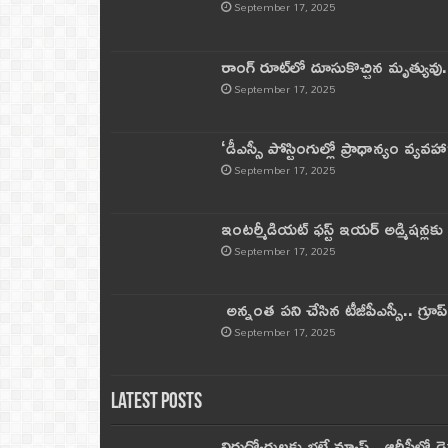
September 17, 2025
రాంగ్ రూట్‌లో దూసుకొచ్చిన మృత్యువు.
September 17, 2025
‘డీఎస్సీ పోస్టింగుల్లో ప్రాధాన్యం వ్యవహా
September 17, 2025
ఇంటర్మీడియట్ ఫస్ట్‌ ఇయర్‌ అడ్మిషన్లక
September 17, 2025
అన్నంత పని చేసిన టీజీపీఎస్సీ.. గ్రూప్‌ 
September 17, 2025
Latest Posts
నిరుద్యోగులకు భలే న్యూస్.. ఆర్టీసీలో డ్ర