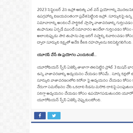
2023 సెప్టెంబర్ 2న ఇస్రో ఆదిత్య ఎల్ వన్ ప్రయోగాన్ని మొదలుప
ఉపగ్రహాన్ని విజయవంతంగా ప్రవేశపెట్టింది ఇస్రో. సూర్యునిపై 
సమాచారాన్ని అందించే పార్టికల్ ప్లాస్మా వాతావరణాన్ని గుర్తిం
తుఫానులు ఏర్పడే ముందే సమాచారం అందేలా గుర్తించడం కోసం 
అలాంటప్పుడు సౌర తుఫాను వల్ల జరిగే నష్టాన్ని నివారించడం క
ద్వారా సూర్యుని కక్ష్యలో అనేక కీలక రహస్యాలను కనిపెట్టగలిగింది.
యూరప్ చేసే ఈ ప్రయోగం ఎందుకంటే..
యూరోపియన్ స్పేస్ ఏజెన్సీ తాజాగా తలపెట్టిన ప్రోబ్ 3 మిషన్ భ
ఉన్న వాతావరణాన్ని అధ్యయనం చేయడం కోసమే.. సూర్య కక్షలో ఉన్
సూర్యుని వాతావరణంలోని కరోనా పై అధ్యయనం చేయడం కోసం కృత్
నేరుగా సమలేఖనం చేసి ఒకదాని నీడను మరొక దానిపై పంపుతుంది.
సరిగ్గా అధ్యయనం చేయడం కోసం ఉపయోగపడుతుందని యూరోపియన్ స్పే
యూరోపియన్ స్పేస్ ఏజెన్సీ చెప్పుకుంటోంది.