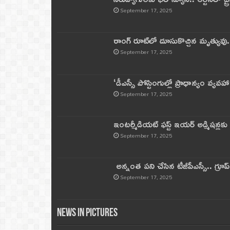
September 17, 2025
రాంగ్ రూట్‌లో దూసుకొచ్చిన మృత్యువు.
September 17, 2025
‘డీఎస్సీ పోస్టింగుల్లో ప్రాధాన్యం వ్యవహా
September 17, 2025
ఇంటర్మీడియట్ ఫస్ట్‌ ఇయర్‌ అడ్మిషన్లక
September 17, 2025
అన్నంత పని చేసిన టీజీపీఎస్సీ.. గ్రూప్‌ 
September 17, 2025
News in Pictures