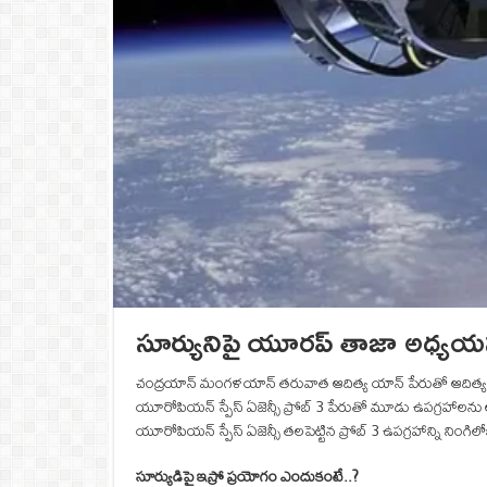
సూర్యునిపై యూరప్ తాజా అధ్యయనం.
చంద్రయాన్ మంగళయాన్ తరువాత ఆదిత్య యాన్ పేరుతో ఆదిత్య L1 
యూరోపియన్ స్పేస్ ఏజెన్సీ ప్రోబ్ 3 పేరుతో మూడు ఉపగ్రహాలను 
యూరోపియన్ స్పేస్ ఏజెన్సీ తలపెట్టిన ప్రోబ్ 3 ఉపగ్రహాన్ని ని
సూర్యుడిపై ఇస్రో ప్రయోగం ఎందుకంటే..?